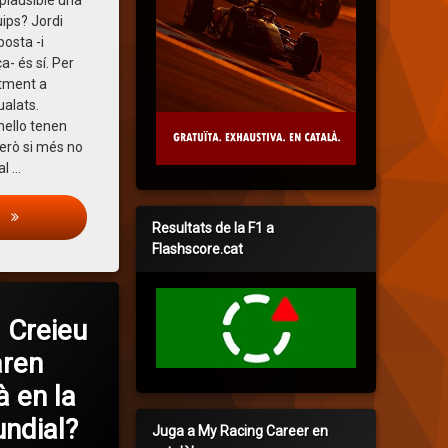
plausible una
quips? Jordi
osta -i
- és sí. Per
tment a
ualats.
ello tenen
però si més no
al …
La Pregunta: GP de l’Arabia Saudí
s
Resultats de la F1 a
Flashscore.cat
 Creieu
aren
à en la
undial?
Juga a My Racing Career en