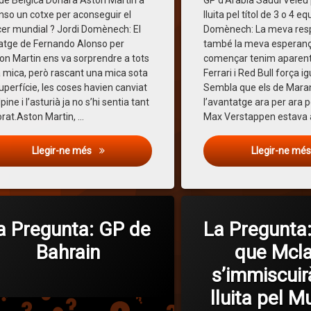
de Bèlgica Donarà Aston Martin a
GP d’Arabia Saudí Veieu 
nso un cotxe per aconseguir el
lluita pel títol de 3 o 4 e
cer mundial ? Jordi Domènech: El
Domènech: La meva resp
xatge de Fernando Alonso per
també la meva esperança
on Martin ens va sorprendre a tots
començar tenim aparen
 mica, però rascant una mica sota
Ferrari i Red Bull força ig
superfície, les coses havien canviat
Sembla que els de Maran
pine i l’asturià ja no s’hi sentia tant
l’avantatge ara per ara 
orat.Aston Martin, …
Max Verstappen estava 
La Pregunta: GP de Bèlgica
Llegir-ne més
Llegir-ne mé
tat
Etiquetat
n
combustiblessinteticos
a Pregunta: GP de
La Pregunta:
formulauno
Bahrain
que Mcl
laONe
hamilton
s’immiscuir
auno
McLaren
Categories:
Publicat
Actualitzat
per
General
Joan Enric Fugueras
17 de març de 2022
18 de març de 2022
h
Mercedes
lluita pel M
gunta
mundialf1