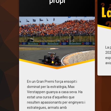
propi
Mercedes
Seaso
Categories:
paises bajos
Publicat
Actualitzat
per
Cròniques
Joan Enric Fugueras
5 de setembre de 2021
5 de setembre de 2021
redbull
verstappen
zandvoort
La 
202
esp
avi
En un Gran Premi força ensopit i
dominat per la estratègia, Max
Verstappen guanya a casa seva. Ha
estat una cursa d’aquelles que
resulten apassionants per enginyers i
estrategues, armats amb