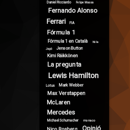
Daniel Ricciardo
Felipe Massa
Fernando Alonso
Ferrari
FIA
Fórmula 1
Fórmula 1 en Català
Itàlia
Jenson Button
Japó
Kimi Räikkönen
La pregunta
Lewis Hamilton
Mark Webber
Lotus
Max Verstappen
McLaren
Mercedes
Michael Schumacher
monaco
Opinió
Nico Rosberg