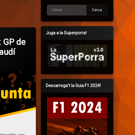
Cerca:
Juga a la Superporra!
: GP de
Saudí
ries:
cat
itzat
al
an Enric Fugueras
24 de març de 2022
24 de març de 2022
Descarrega’t la Guia F1 2024!