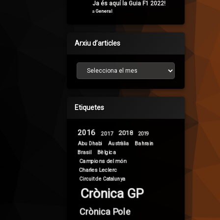
Ja és aquí la Guia F1 2022!
a
General
Arxiu d’articles
Arxiu d’articles
Etiquetes
2016
2018
2017
2019
Abu Dhabi
Bahrain
Austràlia
Brasil
Bèlgica
Campions del món
Charles Leclerc
Circuit de Catalunya
Crònica GP
Crònica Pole