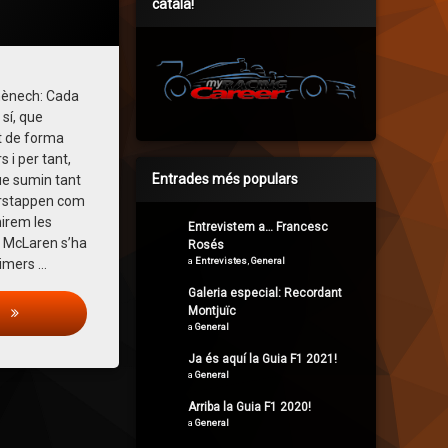
català!
ries:
cat
itzat
al
an Enric Fugueras
6 d'octubre de 2021
6 d'octubre de 2021
mènech: Cada
sí, que
t de forma
 i per tant,
Entrades més populars
que sumin tant
erstappen com
mirem les
Entrevistem a… Francesc
, McLaren s’ha
Rosés
a
Entrevistes
,
General
rimers …
Galeria especial: Recordant
Montjuïc
La Pregunta: Creieu que Mclaren s’immiscuirà en la lluita pel Mundial?
s
a
General
Ja és aquí la Guia F1 2021!
a
General
Arriba la Guia F1 2020!
a
General