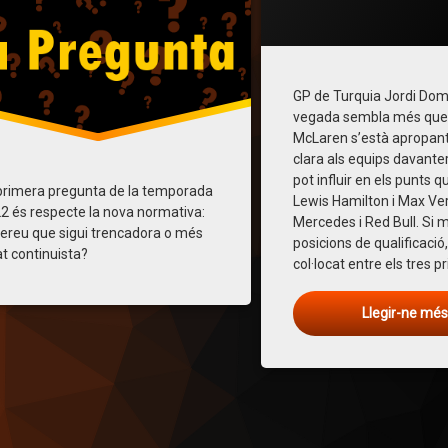
Catego
n2022
redbull
Publi
Actual
per
Gener
Jo
Turquia
verstappen
GP de Turquia Jordi Do
vegada sembla més que 
McLaren s’està apropan
clara als equips davanters
pot influir en els punts 
primera pregunta de la temporada
Lewis Hamilton i Max V
2 és respecte la nova normativa:
Mercedes i Red Bull. Si 
ereu que sigui trencadora o més
posicions de qualificació
at continuista?
col·locat entre els tres p
Llegir-ne mé