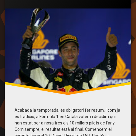
Categories:
Publicat
Actualitzat
per
General
F1 en Català
9 de desembre de 2015
6 de març de 2021
dels
editors
Daniil
de
Kvyat
Fórmula
1
en
Fernando
Català
Alonso
Kimi
Räikkönen
Lewis
Hamilton
Max
Verstappen
Nico
Rosberg
Acabada la temporada, és obligatori fer resum, i com ja
es tradició, a Fórmula 1 en Català votem i decidim qui
Opinió
han estat per a nosaltres els 10 millors pilots de l’any.
Com sempre, el resultat està al final. Comencem el
Romain
compte enrere! 10. Daniel Ricciardo (AU, Red Bull-