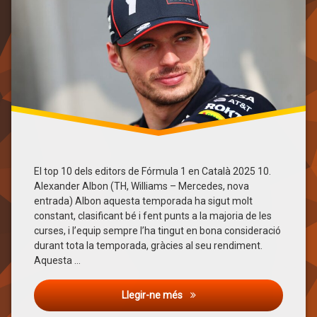
Fórmula
1
george
russelll
Isack
hadjar
kimi
antonelli
Lando
Norris
Lewis
El top 10 dels editors de Fórmula 1 en Català 2025 10.
Hamilton
Alexander Albon (TH, Williams – Mercedes, nova
entrada) Albon aquesta temporada ha sigut molt
Max
Verstappen
constant, clasificant bé i fent punts a la majoria de les
curses, i l’equip sempre l’ha tingut en bona consideració
Oscar
Piastri
durant tota la temporada, gràcies al seu rendiment.
Aquesta …
top
10
El top 10 dels editors de Fórm
Top
Llegir-ne més
Ten