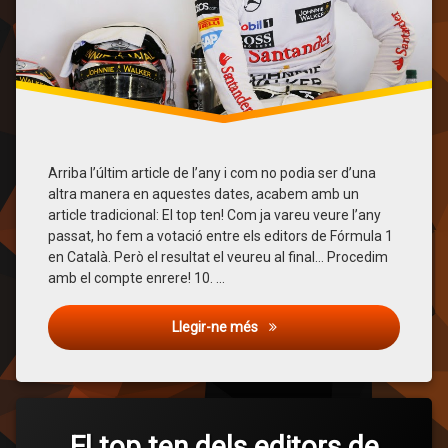
Kevin
Magnussen
Lewis
Hamilton
Nico
Rosberg
Arriba l’últim article de l’any i com no podia ser d’una
altra manera en aquestes dates, acabem amb un
Sebastian
article tradicional: El top ten! Com ja vareu veure l’any
Vettel
passat, ho fem a votació entre els editors de Fórmula 1
en Català. Però el resultat el veureu al final… Procedim
Top
amb el compte enrere! 10. …
Ten
El top ten dels editors de Fór
Llegir-ne més
Valtteri
Bottas