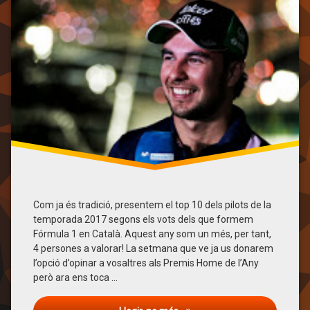
Alonso
Kimi
Räikkönen
Lewis
Hamilton
Max
Verstappen
Opinió
Sebastian
Vettel
Sergio
Pérez
Top
Ten
Com ja és tradició, presentem el top 10 dels pilots de la
temporada 2017 segons els vots dels que formem
Valtteri
Fórmula 1 en Català. Aquest any som un més, per tant,
Bottas
4 persones a valorar! La setmana que ve ja us donarem
l’opció d’opinar a vosaltres als Premis Home de l’Any
però ara ens toca …