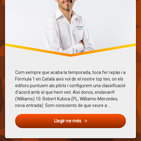
Lewis
Hamilton
Max
Verstappen
Pierre
Gasly
Robert
Kubica
Sebastian
Vettel
Com sempre que acaba la temporada, toca fer repàs i a
Top
Fórmula 1 en Català això vol dir el nostre top ten, on els
Ten
editors puntuem als pilots i configurem una classificació
d’acord amb el que hem vist. Així doncs, endavant!
(Williams) 10. Robert Kubica (PL, Williams-Mercedes,
nova entrada) Som conscients de que veure a …
El top ten dels editors de Fór
Llegir-ne més