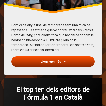
Nico
Rosberg
Opinió
Com cada any a final de temporada fem una mica de
repassada. La setmana que ve podreu votar als Premis
Pascal
Wehrlein
Home de l’Any, però abans toca que nosaltres donem la
nostra opinió sobre els 10 millors pilots de la
Sebastian
temporada. Al final de l’article trobareu els nostres vots,
Vettel
i com els 40 principals, anem del …
Sergio
El top ten dels editors de Fór
Llegir-ne més
Pérez
Top
Ten
Etiquetat
4
Carlos
comentaris
El top ten dels editors de
a
Sainz
Fórmula 1 en Català
El
top
Daniel
ten
Ricciardo