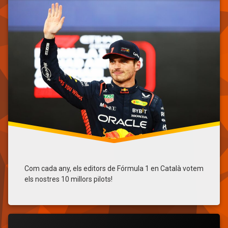
Charles
Leclerc
Fernando
Alonso
Fórmula
1 en
Català
George
Russell
Lewis
Hamilton
Max
Verstappen
Oscar
Piastri
Top
Com cada any, els editors de Fórmula 1 en Català votem
Ten
els nostres 10 millors pilots!
Yuki
Tsunoda
Etiquetat