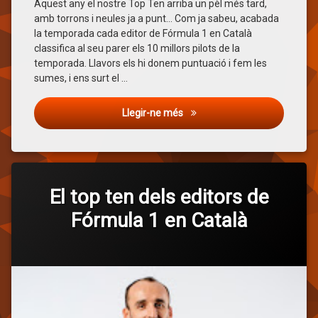
Ten
Aquest any el nostre Top Ten arriba un pèl més tard,
amb torrons i neules ja a punt… Com ja sabeu, acabada
Valtteri
la temporada cada editor de Fórmula 1 en Català
Bottas
classifica al seu parer els 10 millors pilots de la
temporada. Llavors els hi donem puntuació i fem les
sumes, i ens surt el …
El Top Ten del editors de Fórm
Llegir-ne més
Etiquetat
2019
El top ten dels editors de
Alexander
Fórmula 1 en Català
Albon
Carlos
Categories:
Publicat
Actualitzat
per
General
F1 en Català
5 de desembre de 2019
6 de març de 2021
Sainz
Charles
Leclerc
Lando
Norris