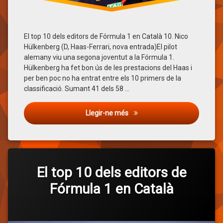
Oscar
Piastri
Pierre
Gasly
El top 10 dels editors de Fórmula 1 en Català 10. Nico
Hülkenberg (D, Haas-Ferrari, nova entrada)El pilot
Top
alemany viu una segona joventut a la Fórmula 1.
Ten
Hülkenberg ha fet bon ús de les prestacions del Haas i
per ben poc no ha entrat entre els 10 primers de la
classificació. Sumant 41 dels 58 …
El top 10 dels editors de Fórm
Llegir-ne més
Etiquetat
2023
El top 10 dels editors de
Alexander
Fórmula 1 en Català
Albon
Carlos
Categories:
Publicat
Actualitzat
per
General
Jordi Domènech
4 de desembre de 2023
4 de desembre de 2023
Sainz