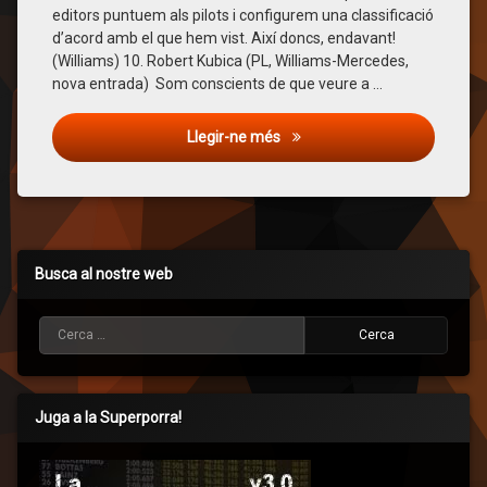
Ten
editors puntuem als pilots i configurem una classificació
d’acord amb el que hem vist. Així doncs, endavant!
(Williams) 10. Robert Kubica (PL, Williams-Mercedes,
nova entrada) Som conscients de que veure a …
El top ten dels editors de Fór
Llegir-ne més
Busca al nostre web
Cerca:
Juga a la Superporra!