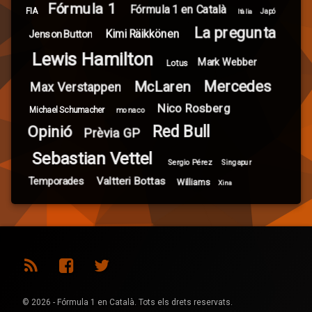
Fórmula 1
Fórmula 1 en Català
FIA
Itàlia
Japó
La pregunta
Kimi Räikkönen
Jenson Button
Lewis Hamilton
Mark Webber
Lotus
Mercedes
McLaren
Max Verstappen
Nico Rosberg
Michael Schumacher
monaco
Red Bull
Opinió
Prèvia GP
Sebastian Vettel
Sergio Pérez
Singapur
Valtteri Bottas
Temporades
Williams
Xina
RSS
Facebook
Twitter
© 2026 - Fórmula 1 en Català. Tots els drets reservats.