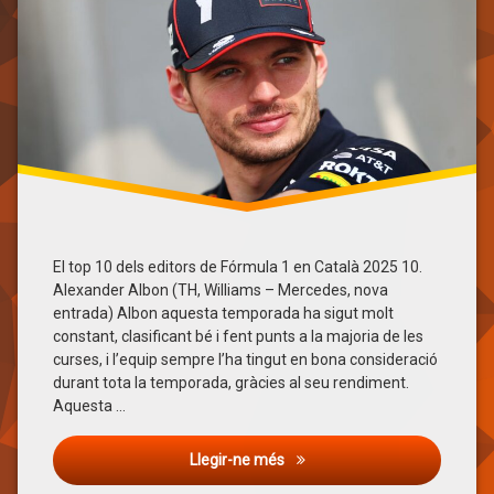
Fórmula
1
george
russelll
Isack
hadjar
kimi
antonelli
Lando
Norris
Lewis
El top 10 dels editors de Fórmula 1 en Català 2025 10.
Hamilton
Alexander Albon (TH, Williams – Mercedes, nova
entrada) Albon aquesta temporada ha sigut molt
Max
Verstappen
constant, clasificant bé i fent punts a la majoria de les
curses, i l’equip sempre l’ha tingut en bona consideració
Oscar
Piastri
durant tota la temporada, gràcies al seu rendiment.
Aquesta …
top
10
El top 10 dels editors de Fórm
Top
Llegir-ne més
Ten