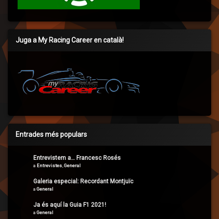
Juga a My Racing Career en català!
Entrades més populars
Entrevistem a… Francesc Rosés
a
Entrevistes
,
General
Galeria especial: Recordant Montjuïc
a
General
Ja és aquí la Guia F1 2021!
a
General