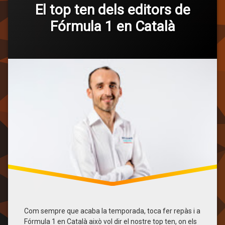
2019
El top ten dels editors de
Alexander
Fórmula 1 en Català
Albon
Carlos
Categories:
Publicat
Actualitzat
per
General
F1 en Català
5 de desembre de 2019
6 de març de 2021
Sainz
Charles
Leclerc
Lando
Norris
Lewis
Hamilton
Max
Verstappen
Pierre
Gasly
Robert
Kubica
Sebastian
Vettel
Com sempre que acaba la temporada, toca fer repàs i a
Top
Fórmula 1 en Català això vol dir el nostre top ten, on els