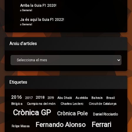
Arriba la Guia F1 2020!
a
General
Ja és aquí la Guia F1 2022!
a
General
Arxiu d’articles
Arxiu d’articles
Etiquetes
2016
2018
2017
Brasil
Abu Dhabi
Bahrain
2019
Austràlia
Campions del món
Bèlgica
Charles Leclerc
Circuit de Catalunya
Crònica GP
Crònica Pole
Daniel Ricciardo
Ferrari
Fernando Alonso
Felipe Massa