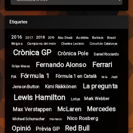
Etiquetes
2016
2018
2017
Brasil
Abu Dhabi
Bahrain
2019
Austràlia
Campions del món
Bèlgica
Charles Leclerc
Circuit de Catalunya
Crònica GP
Crònica Pole
Daniel Ricciardo
Ferrari
Fernando Alonso
Felipe Massa
Fórmula 1
Fórmula 1 en Català
FIA
Itàlia
Japó
La pregunta
Kimi Räikkönen
Jenson Button
Lewis Hamilton
Mark Webber
Lotus
Mercedes
McLaren
Max Verstappen
Nico Rosberg
Michael Schumacher
monaco
Red Bull
Opinió
Prèvia GP