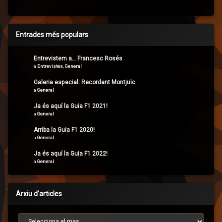
Entrades més populars
Entrevistem a… Francesc Rosés
a
Entrevistes
,
General
Galeria especial: Recordant Montjuïc
a
General
Ja és aquí la Guia F1 2021!
a
General
Arriba la Guia F1 2020!
a
General
Ja és aquí la Guia F1 2022!
a
General
Arxiu d’articles
Arxiu d’articles