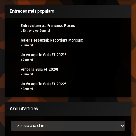
Entrades més populars
Entrevistem a… Francesc Rosés
a
Entrevistes
,
General
Galeria especial: Recordant Montjuïc
a
General
Ja és aquí la Guia F1 2021!
a
General
Arriba la Guia F1 2020!
a
General
Ja és aquí la Guia F1 2022!
a
General
Arxiu d’articles
Arxiu d’articles