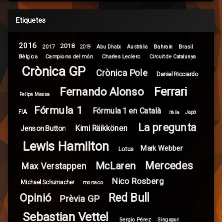
Etiquetes
2016
2018
2017
Brasil
Abu Dhabi
Bahrain
2019
Austràlia
Campions del món
Bèlgica
Charles Leclerc
Circuit de Catalunya
Crònica GP
Crònica Pole
Daniel Ricciardo
Ferrari
Fernando Alonso
Felipe Massa
Fórmula 1
Fórmula 1 en Català
FIA
Itàlia
Japó
La pregunta
Kimi Räikkönen
Jenson Button
Lewis Hamilton
Mark Webber
Lotus
Mercedes
McLaren
Max Verstappen
Nico Rosberg
Michael Schumacher
monaco
Red Bull
Opinió
Prèvia GP
Sebastian Vettel
Sergio Pérez
Singapur