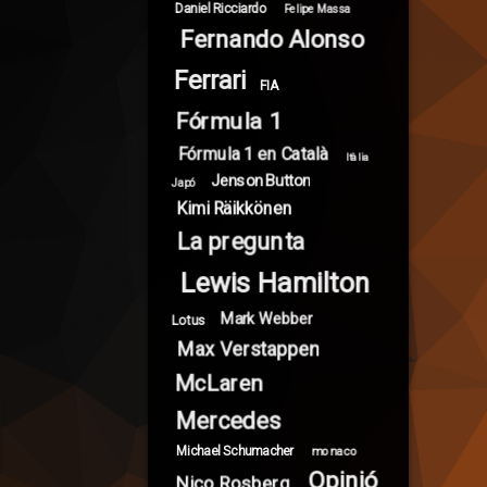
Daniel Ricciardo
Felipe Massa
Fernando Alonso
Ferrari
FIA
Fórmula 1
Fórmula 1 en Català
Itàlia
Jenson Button
Japó
Kimi Räikkönen
La pregunta
Lewis Hamilton
Mark Webber
Lotus
Max Verstappen
McLaren
Mercedes
Michael Schumacher
monaco
Opinió
Nico Rosberg