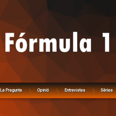
La Pregunta
Opinió
Entrevistes
Sèries