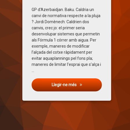
GP d’Azerbaidjan. Baku. Caldria un
canvi de normativa respecte a la pluja
? Jordi Domènech: Caldrien dos
canvis, crec jo: el primer seria
desenvolupar sistemes que permetin
als Fórmula 1 córrer amb aigua. Per
exemple, maneres de modificar
l’alçada del cotxe ràpidament per
evitar aquaplannings pel fons pla;
maneres de limitar l’esprai que s’alça i
…
La Pregunta: Gran Premi d’A
Llegir-ne més