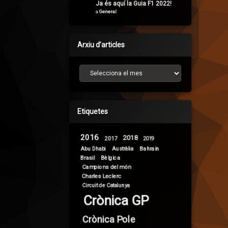
Ja és aquí la Guia F1 2022!
a
General
Arxiu d’articles
Arxiu d’articles
Etiquetes
2016
2018
2017
2019
Abu Dhabi
Bahrain
Austràlia
Brasil
Bèlgica
Campions del món
Charles Leclerc
Circuit de Catalunya
Crònica GP
Crònica Pole