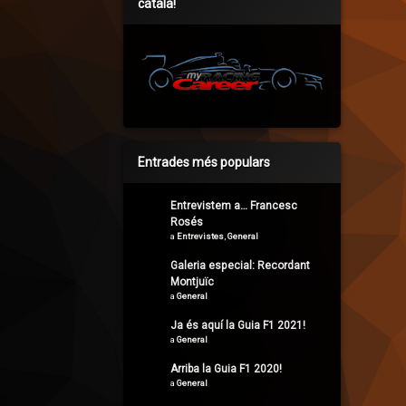
català!
Entrades més populars
Entrevistem a… Francesc
Rosés
a
Entrevistes
,
General
Galeria especial: Recordant
Montjuïc
a
General
Ja és aquí la Guia F1 2021!
a
General
Arriba la Guia F1 2020!
a
General