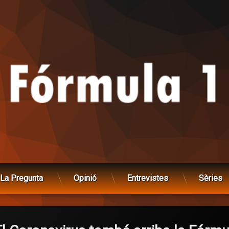
La Pregunta
Opinió
Entrevistes
Sèries