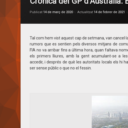
Crònica del GP d’Austràlia:
Publicat
14 de març de 2020
Actualitzat
14 de febrer de 2021
Tal com hem vist aquest cap de setmana, van cancel·lar 
rumors que es sentien pels diversos mitjans de comuni
FIA no va arribar fins a última hora, quan faltava no
els primers lliures, amb la gent acumulant-se a les
accedir, i després de què les autoritats locals els hi h
ser sense públic o que no el fessin.