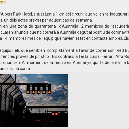
emi
lbert Park Hotel, situat just a 1 km del circuit i que volien re-inaugurar
us, un dels actes previst per aquest cap de setmana.
ben en una zona de quarantena d’Austràlia 2 membres de l’escuderi
í McLaren anuncia que no correrà a Austràlia degut al positiu de coronav
na 14 membres més de l’equip que havien estat en contacte amb ell. El
 equips i els que semblen completament a favor de córrer són. Red Bul
fent les proves de pit stop. Els contraris a fer la cursa Ferrari, Alfa R
 pronuncien. Al moment de la reunió és Alemanya qui fa decantar la b
ancel·lar la cursa.