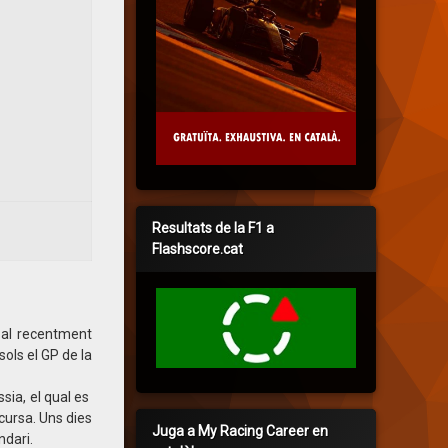
Resultats de la F1 a
Flashscore.cat
t al recentment
ols el GP de la
sia, el qual es
cursa. Uns dies
Juga a My Racing Career en
ndari.