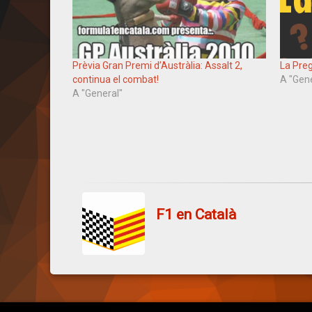
Prèvia Gran Premi d’Austràlia: Assalt 2,
La Preg
continua el combat!
A "Gen
A "General"
F1 en Català