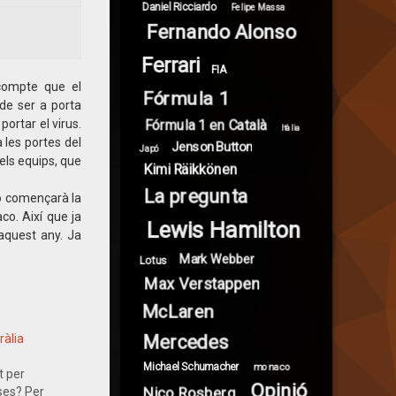
Daniel Ricciardo
Felipe Massa
Fernando Alonso
Ferrari
FIA
 compte que el
Fórmula 1
 de ser a porta
Fórmula 1 en Català
ortar el virus.
Itàlia
 les portes del
Jenson Button
Japó
els equips, que
Kimi Räikkönen
La pregunta
no començarà la
co. Així que ja
Lewis Hamilton
aquest any. Ja
Mark Webber
Lotus
Max Verstappen
McLaren
Mercedes
ràlia
Michael Schumacher
monaco
t per
Opinió
Nico Rosberg
rses? Per