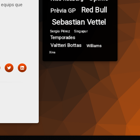
s equips que
Red Bull
Prèvia GP
ndia i
Sebastian Vettel
companys, jo
 tot i…
Sergio Pérez
Singapur
Temporades
Valtteri Bottas
Williams
Xina
acebook
Twitter
LinkedIn