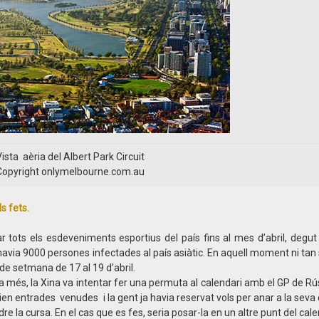
ista aèria del Albert Park Circuit
Copyright onlymelbourne.com.au
ls fets.
ar tots els esdeveniments esportius del país fins al mes d’abril, degu
havia 9000 persones infectades al país asiàtic. En aquell moment ni tan s
p de setmana de 17 al 19 d’abril.
 a més, la Xina va intentar fer una permuta al calendari amb el GP de Rús
ien entrades venudes i la gent ja havia reservat vols per anar a la seva 
re la cursa. En el cas que es fes, seria posar-la en un altre punt del cale