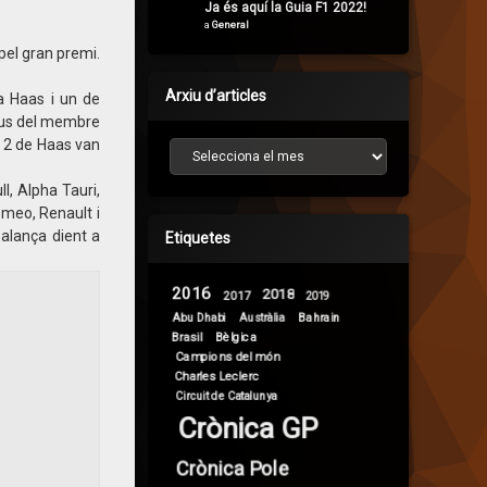
Ja és aquí la Guia F1 2022!
a
General
 pel gran premi.
Arxiu d’articles
a Haas i un de
irus del membre
s 2 de Haas van
Arxiu d’articles
l, Alpha Tauri,
omeo, Renault i
alança dient a
Etiquetes
2016
2018
2017
2019
Abu Dhabi
Bahrain
Austràlia
Brasil
Bèlgica
Campions del món
Charles Leclerc
Circuit de Catalunya
Crònica GP
Crònica Pole