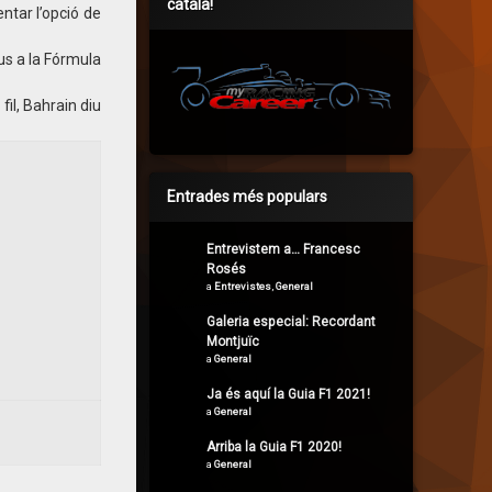
català!
ntar l’opció de
us a la Fórmula
il, Bahrain diu
Entrades més populars
Entrevistem a… Francesc
Rosés
a
Entrevistes
,
General
Galeria especial: Recordant
Montjuïc
a
General
Ja és aquí la Guia F1 2021!
a
General
Arriba la Guia F1 2020!
a
General