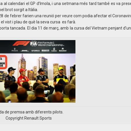
ada al calendari el GP d’Imola, i una setmana més tard també es va prese
brot sorgit a Itàlia.
i 28 de febrer farien una reunió per veure com podia afectar el Coronavir
el vist i plau de què la seva cursa es farà.
orta tancada. El dia 11 de març, amb la cursa del Vietnam penjant d’un f
a de premsa amb diferents pilots.
Copyright Renault Sports