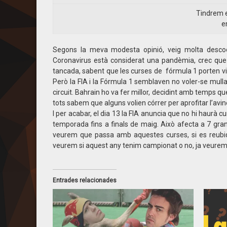
Tindrem e
e
Segons la meva modesta opinió, veig molta descoord
Coronavirus està considerat una pandèmia, crec que h
tancada, sabent que les curses de fórmula 1 porten visi
Però la FIA i la Fórmula 1 semblaven no voler-se mullar
circuit. Bahrain ho va fer millor, decidint amb temps q
tots sabem que alguns volien córrer per aprofitar l’avin
I per acabar, el dia 13 la FIA anuncia que no hi haurà 
temporada fins a finals de maig. Això afecta a 7 gran
veurem que passa amb aquestes curses, si es reubiq
veurem si aquest any tenim campionat o no, ja veurem
Entrades relacionades