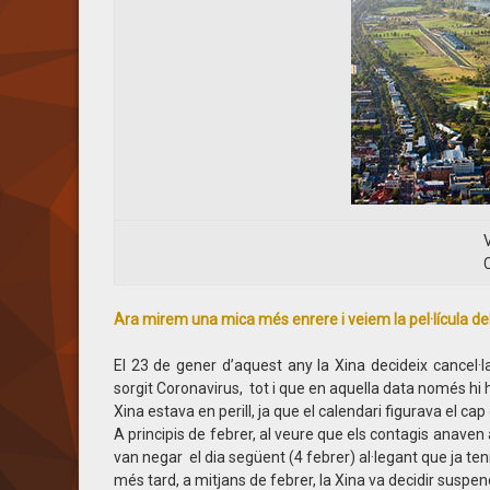
V
Ara mirem una mica més enrere i veiem la pel·lícula de
El 23 de gener d’aquest any la Xina decideix cancel·l
sorgit Coronavirus, tot i que en aquella data només hi 
Xina estava en perill, ja que el calendari figurava el ca
A principis de febrer, al veure que els contagis anaven
van negar el dia següent (4 febrer) al·legant que ja ten
més tard, a mitjans de febrer, la Xina va decidir suspend