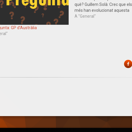
què? Guillem Solà: Crec que el
més han evolucionat aquesta
pretemporada han sigut Force I
A "General"
Mercedes. Com comenten els 
unta: GP d’Austràlia
no veig a Williams com a favorit
eral"
F