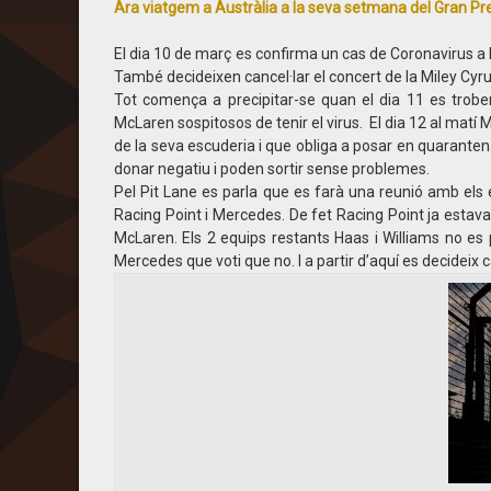
Ara viatgem a Austràlia a la seva setmana del Gran Pr
El dia 10 de març es confirma un cas de Coronavirus a l’A
També decideixen cancel·lar el concert de la Miley Cyr
Tot comença a precipitar-se quan el dia 11 es tro
McLaren sospitosos de tenir el virus. El dia 12 al mat
de la seva escuderia i que obliga a posar en quarante
donar negatiu i poden sortir sense problemes.
Pel Pit Lane es parla que es farà una reunió amb els
Racing Point i Mercedes. De fet Racing Point ja estava 
McLaren. Els 2 equips restants Haas i Williams no es
Mercedes que voti que no. I a partir d’aquí es decideix c