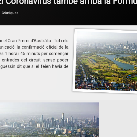
 El Coronavirus també arriba la Fórmu
per
F1 en Català
Categories:
Cròniques
el Gran Premi d’Austràlia . Tot i els
cació, la confirmació oficial de la
més 1 hora i 45 minuts per començar
 entrades del circuit, sense poder
aguessin dit que si el feien havia de