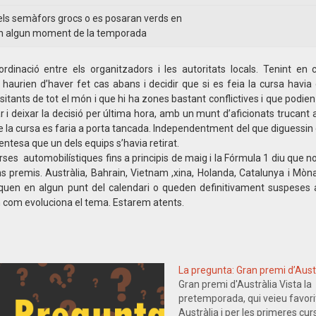
ls semàfors grocs o es posaran verds en
n algun moment de la temporada
inació entre els organitzadors i les autoritats locals. Tenint en
aurien d’haver fet cas abans i decidir que si es feia la cursa havia
tants de tot el món i que hi ha zones bastant conflictives i que podien p
 i deixar la decisió per última hora, amb un munt d’aficionats trucant a
ue la cursa es faria a porta tancada. Independentment del que diguessin 
entesa que un dels equips s’havia retirat.
curses automobilístiques fins a principis de maig i la Fórmula 1 diu que 
s premis. Austràlia, Bahrain, Vietnam ,xina, Holanda, Catalunya i Mòna
uen en algun punt del calendari o queden definitivament suspeses 
 com evoluciona el tema. Estarem atents.
La pregunta: Gran premi d’Aust
Gran premi d'Austràlia Vista la
pretemporada, qui veieu favori
Austràlia i per les primeres cu