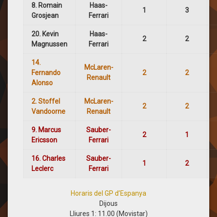
8. Romain
Haas-
1
3
Grosjean
Ferrari
20. Kevin
Haas-
2
2
Magnussen
Ferrari
14.
McLaren-
Fernando
2
2
Renault
Alonso
2. Stoffel
McLaren-
2
2
Vandoorne
Renault
9. Marcus
Sauber-
2
1
Ericsson
Ferrari
16. Charles
Sauber-
1
2
Leclerc
Ferrari
Horaris del GP d’Espanya
Dijous
Lliures 1: 11.00 (Movistar)