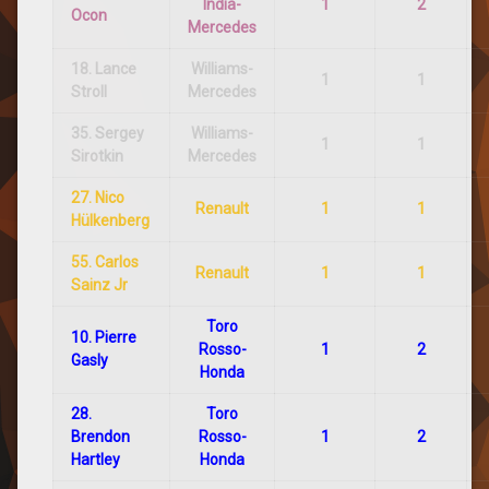
India-
1
2
Ocon
Mercedes
18. Lance
Williams-
1
1
Stroll
Mercedes
35. Sergey
Williams-
1
1
Sirotkin
Mercedes
27. Nico
Renault
1
1
Hülkenberg
55. Carlos
Renault
1
1
Sainz Jr
Toro
10. Pierre
Rosso-
1
2
Gasly
Honda
28.
Toro
Brendon
Rosso-
1
2
Hartley
Honda