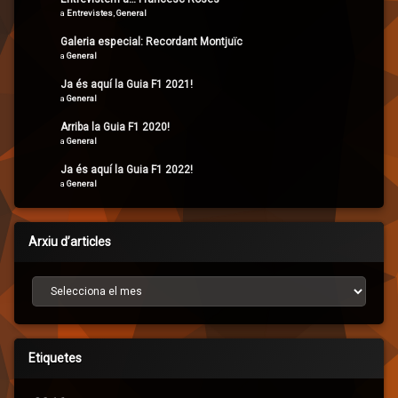
a
Entrevistes
,
General
Galeria especial: Recordant Montjuïc
a
General
Ja és aquí la Guia F1 2021!
a
General
Arriba la Guia F1 2020!
a
General
Ja és aquí la Guia F1 2022!
a
General
Arxiu d’articles
Arxiu d’articles
Etiquetes