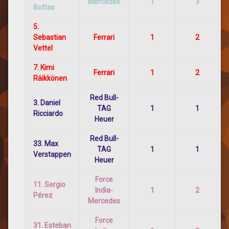
Mercedes
1
3
Bottas
5.
Sebastian
Ferrari
1
2
Vettel
7. Kimi
Ferrari
1
2
Räikkönen
Red Bull-
3. Daniel
TAG
1
1
Ricciardo
Heuer
Red Bull-
33. Max
TAG
1
1
Verstappen
Heuer
Force
11. Sergio
India-
1
2
Pérez
Mercedes
Force
31. Esteban