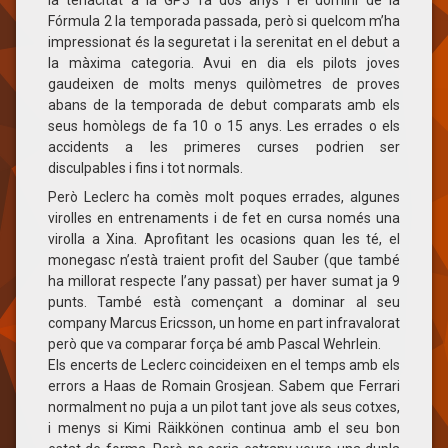
Fórmula 2 la temporada passada, però si quelcom m’ha
impressionat és la seguretat i la serenitat en el debut a
la màxima categoria. Avui en dia els pilots joves
gaudeixen de molts menys quilòmetres de proves
abans de la temporada de debut comparats amb els
seus homòlegs de fa 10 o 15 anys. Les errades o els
accidents a les primeres curses podrien ser
disculpables i fins i tot normals.
Però Leclerc ha comès molt poques errades, algunes
virolles en entrenaments i de fet en cursa només una
virolla a Xina. Aprofitant les ocasions quan les té, el
monegasc n’està traient profit del Sauber (que també
ha millorat respecte l’any passat) per haver sumat ja 9
punts. També està començant a dominar al seu
company Marcus Ericsson, un home en part infravalorat
però que va comparar força bé amb Pascal Wehrlein.
Els encerts de Leclerc coincideixen en el temps amb els
errors a Haas de Romain Grosjean. Sabem que Ferrari
normalment no puja a un pilot tant jove als seus cotxes,
i menys si Kimi Räikkönen continua amb el seu bon