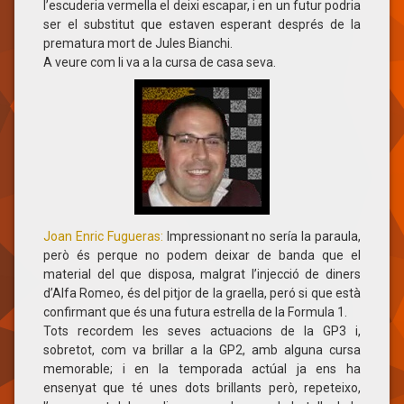
l’escuderia vermella el deixi escapar, i en un futur podria
ser el substitut que estaven esperant després de la
prematura mort de Jules Bianchi.
A veure com li va a la cursa de casa seva.
Joan Enric Fugueras:
Impressionant no sería la paraula,
però és perque no podem deixar de banda que el
material del que disposa, malgrat l’injecció de diners
d’Alfa Romeo, és del pitjor de la graella, peró si que està
confirmant que és una futura estrella de la Formula 1.
Tots recordem les seves actuacions de la GP3 i,
sobretot, com va brillar a la GP2, amb alguna cursa
memorable; i en la temporada actúal ja ens ha
ensenyat que té unes dots brillants però, repeteixo,