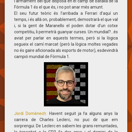
l’armament del que disposa en el camp de batalla de la
Fórmula 1 és el que és, i no pot anar més amunt.
El seu futur teòric és l’arribada a Ferrari d’aquí un
temps, i és allà on, probablement, demostrarà el que val
i, si la gent de Maranello el poden dotar d’un cotxe
competitiu, li permetrà guanyar curses. Un mundial?…és
aviat per parlar en aquests termes, però si la lògica
segueix el camí marcat (però la lògica moltes vegades
no és gaire aficionada als esports de motor), esdevindrà
campió mundial de Fórmula 1.
Jordi Domènech:
Havent seguit ja fa alguns anys la
carrera de Charles Leclerc, no puc dir que em
sorprengui. De Leclerc en sabem les grans remuntades,
la tenacitat a la GP3 fa dos anys i el domini de la