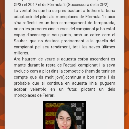
GP3 i el 2017 el de Fórmula 2 (Successora de la GP2).
La veritat és que ha sorprès bastant a tothom la bona
adaptació del pilot als monoplaces de Fórmula 1 i això
s’ha reflectit en un bon començament de temporada,
on en les primeres cinc curses del campionat ja ha estat
capaç d’aconseguir nou punts, amb un cotxe com el
Sauber, que no destaca precisament a la graella del
campionat pel seu rendiment, tot i les seves últimes
millores.
Ara haurem de veure si aquesta corba ascendent es
manté durant la resta de l’actual campionat i la seva
evolució com a pilot dins la competició (hem de tenir en
compte que és molt jove),continua a bon ritme i és
probable que si continua en aquesta línia, puguem
acabar veient-lo en un futur, pilotant un dels
monoplaces de Ferrari.