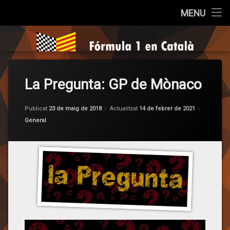
Inici
MENU
Salta
Qui som?
Fórmula 1 e
al
contingut
Cròniques
La Pregunta: GP de Mònaco
La Pregunta
per
F1 en
Opinió
Publicat
23 de maig de 2018
Actualitzat
14 de febrer de 2021
Categories:
General
Entrevistes
Sèries