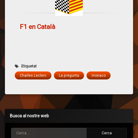
F1 en Català
Etiquetat
Charles Leclerc
La pregunta
monaco
Busca al nostre web
Cerca: