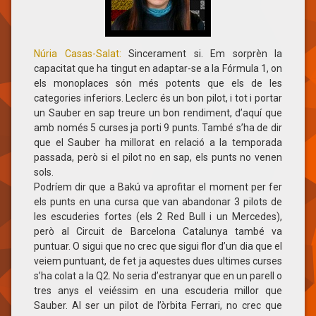
Núria Casas-Salat:
​Sincerament si. Em sorprèn la
capacitat que ha tingut en adaptar-se a la Fórmula 1, on
els monoplaces són més potents que els de les
categories inferiors. Leclerc és un bon pilot, i tot i portar
un Sauber en sap treure un bon rendiment, d’aquí que
amb només 5 curses ja porti 9 punts. També s’ha de dir
que el Sauber ha millorat en relació a la temporada
passada, però si el pilot no en sap, els punts no venen
sols.
Podríem dir que a Bakú va aprofitar el moment per fer
els punts en una cursa que van abandonar 3 pilots de
les escuderies fortes (els 2 Red Bull i un Mercedes),
però al Circuit de Barcelona Catalunya també va
puntuar. O sigui que no crec que sigui flor d’un dia que el
veiem puntuant, de fet ja aquestes dues ultimes curses
s’ha colat a la Q2. No seria d’estranyar que en un parell o
tres anys el veiéssim en una escuderia millor que
Sauber. Al ser un pilot de l’òrbita Ferrari, no crec que