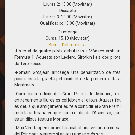
Lliures 2: 15:00 (Movistar)
Dissabte
Lliures 3: 12.00 (Movistar)
Qualificació: 15.00 (Movistar)
Diumenge
Cursa: 15.10 (Movistar)
Breus d’última hora:
-Un total de quatre pilots debutaran a Mònaco amb un
Fórmula 1. Aquests són Leclerc, Sirotkin i els dos pilots
de Toro Rosso.
-Romain Grosjean arrosega una penalització de tres
posicions a la graella pel incident de la primera volta a
Montmeló.
-Com cada edició del Gran Premi de Mònaco, els
entrenaments lliures es cel·lebren el dijous. Aquest fet
es deu a que antigament es feia coincidir el Gran Premi
amb la setmana en que queia el dia de l’Ascensió, que
és un dijous festiu a Mónaco.
-Max Verstappen només ha acabat una vegada la cursa
del Principat. Veurem si aquest any té més sort.