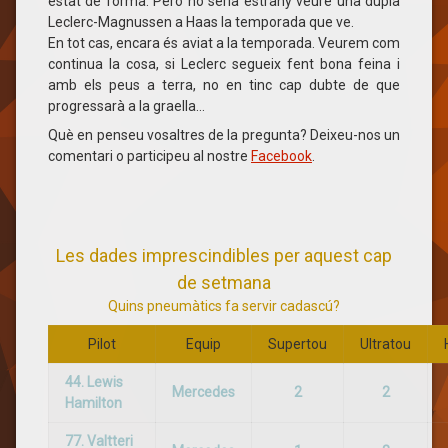
estat de forma. Però no seria estrany veure una dupla
Leclerc-Magnussen a Haas la temporada que ve.
En tot cas, encara és aviat a la temporada. Veurem com
continua la cosa, si Leclerc segueix fent bona feina i
amb els peus a terra, no en tinc cap dubte de que
progressarà a la graella…
Què en penseu vosaltres de la pregunta? Deixeu-nos un
comentari o participeu al nostre
Facebook
.
Les dades imprescindibles per aquest cap
de setmana
Quins pneumàtics fa servir cadascú?
Pilot
Equip
Supertou
Ultratou
44. Lewis
Mercedes
2
2
Hamilton
77. Valtteri