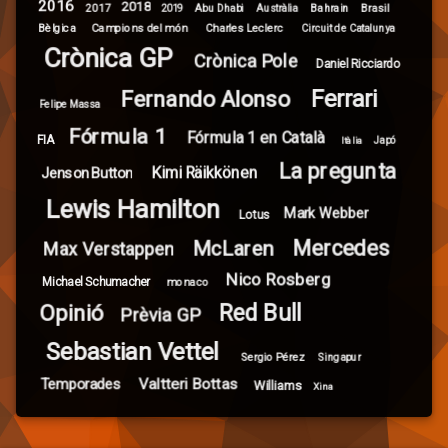
2016
2018
2017
Brasil
Abu Dhabi
Bahrain
2019
Austràlia
Campions del món
Bèlgica
Charles Leclerc
Circuit de Catalunya
Crònica GP
Crònica Pole
Daniel Ricciardo
Ferrari
Fernando Alonso
Felipe Massa
Fórmula 1
Fórmula 1 en Català
FIA
Itàlia
Japó
La pregunta
Kimi Räikkönen
Jenson Button
Lewis Hamilton
Mark Webber
Lotus
Mercedes
McLaren
Max Verstappen
Nico Rosberg
Michael Schumacher
monaco
Red Bull
Opinió
Prèvia GP
Sebastian Vettel
Sergio Pérez
Singapur
Valtteri Bottas
Temporades
Williams
Xina