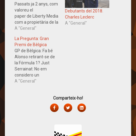
Passats ja 2 anys, com
valoreu el
Debutants del 2018.
paper de Liberty Media
Charles Leclerc
com a propietària de la
A "General"
F1? Just Serrainat: ​Si
A "General"
ho mirem des del punt
La Pregunta: Gran
de vista de l'interès per
Premi de Bèlgica
la competició dels
GP de Bèlgica: Fa bé
aficionats i la baixada
Alonso retirant-se de
d'audiència, no sembla
la Fórmula 1? Just
que de moment els
Serrainat: No em
canvis de la nova
considero un
direcció hagin…
Alonsomaníac
A "General"
(essencialment mai he
estat mitòman en cap
Comparteix-ho!
aspecte) i la marxa
d'Alonso de la Fómula
Facebook
Twitter
LinkedIn
1, no afectarà ni molt
menys la meva afició
per les curses, però
crec que hauria de
ser…