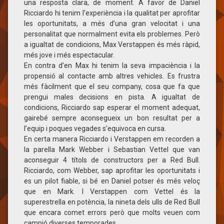
una resposta clara, de moment. A favor de Daniel
Ricciardo hi tenim l’experiència i la qualitat per aprofitar
les oportunitats, a més d’una gran velocitat i una
personalitat que normalment evita els problemes. Però
a igualtat de condicions, Max Verstappen és més ràpid,
més jove i més espectacular.
En contra d’en Max hi tenim la seva impaciència i la
propensió al contacte amb altres vehicles. Es frustra
més fàcilment que el seu company, cosa que fa que
prengui males decisions en pista. A igualtat de
condicions, Ricciardo sap esperar el moment adequat,
gairebé sempre aconsegueix un bon resultat per a
l’equip i poques vegades s’equivoca en cursa.
En certa manera Ricciardo i Verstappen em recorden a
la parella Mark Webber i Sebastian Vettel que van
aconseguir 4 títols de constructors per a Red Bull.
Ricciardo, com Webber, sap aprofitar les oportunitats i
es un pilot fiable, si bé en Daniel potser és més veloç
que en Mark. I Verstappen com Vettel és la
superestrella en potència, la nineta dels ulls de Red Bull
que encara comet errors però que molts veuen com
campió diverses temporades.