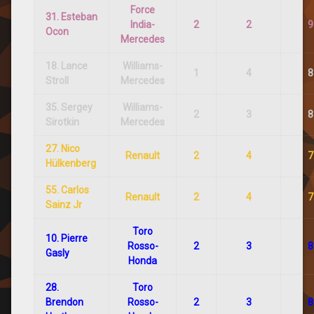
Force
31. Esteban
India-
2
2
9
Ocon
Mercedes
18. Lance
Williams-
1
4
8
Stroll
Mercedes
35. Sergey
Williams-
2
3
8
Sirotkin
Mercedes
27. Nico
Renault
2
4
7
Hülkenberg
55. Carlos
Renault
2
4
7
Sainz Jr
Toro
10. Pierre
Rosso-
2
3
8
Gasly
Honda
28.
Toro
Brendon
Rosso-
2
3
8