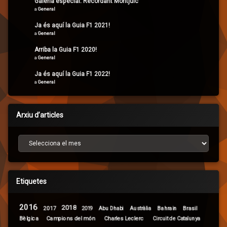
Galeria especial: Recordant Montjuïc
a
General
Ja és aquí la Guia F1 2021!
a
General
Arriba la Guia F1 2020!
a
General
Ja és aquí la Guia F1 2022!
a
General
Arxiu d’articles
Arxiu d’articles
Etiquetes
2016
2018
2017
Brasil
Abu Dhabi
Bahrain
2019
Austràlia
Campions del món
Bèlgica
Charles Leclerc
Circuit de Catalunya