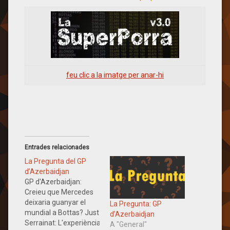
feu clic a la imatge per anar-hi
Entrades relacionades
La Pregunta del GP
d’Azerbaidjan
GP d'Azerbaidjan:
Creieu que Mercedes
deixaria guanyar el
La Pregunta: GP
mundial a Bottas? Just
d’Azerbaidjan
Serrainat: L'experiència
A "General"