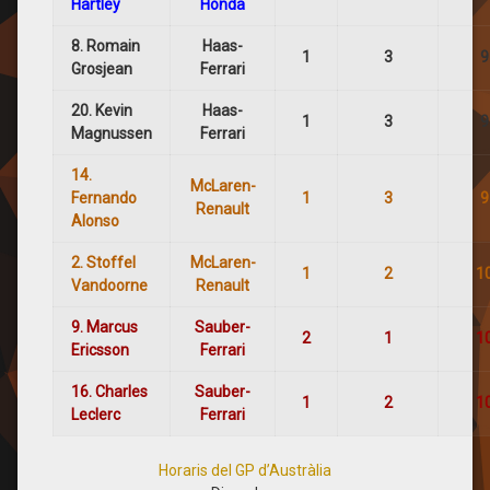
Hartley
Honda
8. Romain
Haas-
1
3
9
Grosjean
Ferrari
20. Kevin
Haas-
1
3
9
Magnussen
Ferrari
14.
McLaren-
Fernando
1
3
9
Renault
Alonso
2. Stoffel
McLaren-
1
2
1
Vandoorne
Renault
9. Marcus
Sauber-
2
1
1
Ericsson
Ferrari
16. Charles
Sauber-
1
2
1
Leclerc
Ferrari
Horaris del GP d’Austràlia