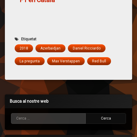
Etiquetat
2018
Azerbaidjan
Daniel Ricciardo
La pregunta
Max Verstappen
Red Bull
Busca al nostre web
Cerca: