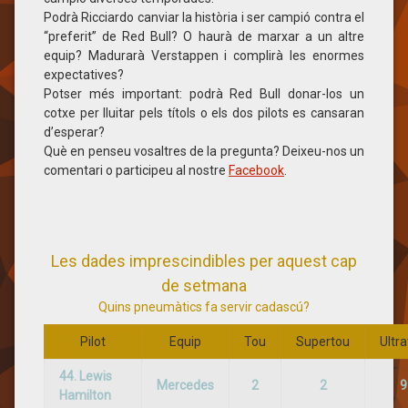
Podrà Ricciardo canviar la història i ser campió contra el
“preferit” de Red Bull? O haurà de marxar a un altre
equip? Madurarà Verstappen i complirà les enormes
expectatives?
Potser més important: podrà Red Bull donar-los un
cotxe per lluitar pels títols o els dos pilots es cansaran
d’esperar?
Què en penseu vosaltres de la pregunta? Deixeu-nos un
comentari o participeu al nostre
Facebook
.
Les dades imprescindibles per aquest cap
de setmana
Quins pneumàtics fa servir cadascú?
Pilot
Equip
Tou
Supertou
Ultr
44. Lewis
Mercedes
2
2
9
Hamilton