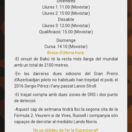
Divendres
Lliures 1: 11.00 (Movistar)
Lliures 2: 15:00 (Movistar)
Dissabte
Lliures 3: 12.00 (Movistar)
Qualificació: 15.00 (Movistar)
Diumenge
Cursa: 14.10 (Movistar)
Breus d’última hora:
-El circuit de Bakú té la recta més llarga del mundial
amb un total de 2100 metres.
-En les darreres dues edicions del Gran Premi
d’Azerbaidjan pilots no habituals han trepitjat el podi; el
2016 Sergio Pérez i l’any passat Lance Stroll.
-El traçat compta amb dues zones de DRS i dos punts
de detecció.
-Aquest cap de setmana tindrà lloc la segona cita de la
Fórmula 2. Veurem si de Vries, Russell i companyia són
capaços de derrotar al mediàtic Lando Norris.
No us oblideu de fer la Superporra!!