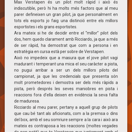
Max Verstapen és un pilot molt ràpid i això és
indiscutible, però hi ha molts més factors que al meu
parer defineixen un gran pilot, ja que personalment en
tots els esports jo faig una distinció entre els millors
esportistes i els grans esportistes.
Ara mateix si he de decidir entre el “millor” pilot dels
dos, hem quedo clarament amb Ricciardo, ja que a més
de ser ràpid, ha demostrat que com a persona i en
estratègia en cursa està per sobre de Verstapen.
Això no impedeix que a masura que el jove pilot vagi
madurant i temperant una mica el seu caràcter a pista,
no pugui arribar a ser un dels millors pilots del
campionat, ja que les credencials que presenta són
molt prometedores i demostra ser dels més ràpids a
pista, però després les seves maniobres en pista i
reaccions fora d’ella deixen en evidència la seva falta
de maduresa.
Ricciardo al meu parer, pertany a aquell grup de pilots
que cau bé tant als aficionats, com a la premsa o dins
del box, amb el seu somriure sempre a la cara i això ara
mateix es contraposa a les reaccions (moltes vegades
de nen petit) que te Verstapen que juntament amb el