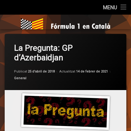
Inici
MENU
Salta
Qui som?
Fórmula 1 e
al
contingut
Cròniques
La Pregunta: GP
La Pregunta
d’Azerbaidjan
Opinió
per
F1 en Ca
Publicat
25 d'abril de 2018
Actualitzat
14 de febrer de 2021
Entrevistes
Categories:
General
Sèries