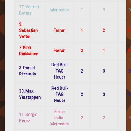
77. Valtteri
Mercedes
1
3
9
Bottas
5.
Sebastian
Ferrari
1
2
1
Vettel
7. Kimi
Ferrari
2
1
1
Räikkönen
Red Bull-
3. Daniel
TAG
2
3
8
Ricciardo
Heuer
Red Bull-
33. Max
TAG
2
3
8
Verstappen
Heuer
Force
11. Sergio
India-
2
2
9
Pérez
Mercedes