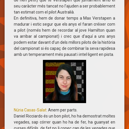
seu caràcter més tancat no l’ajuden a ser probablement
tan estimat com el pilot Australià.
En definitiva, hem de donar temps a Max Verstapen a
madurar i estic segur que els anys el faran créixer com
a pilot (només hem de recordar al jove Hamilton quan
va arribar al campionat) i crec que d’aquí a uns anys
podem estar davant d’un dels millors pilots de la història
del campionat si és capaç de combinar la seva rapidesa
amb un temperament més pausat i intel·ligent en pista.
Núria Casas-Salat:
Anem per parts.
Daniel Ricciardo és un bon pilot, ho ha demostrat moltes
vegades, sap córrer quan ho ha de fer, ha guanyat en
curses difícils, de fet no li conec cap de les vegades que