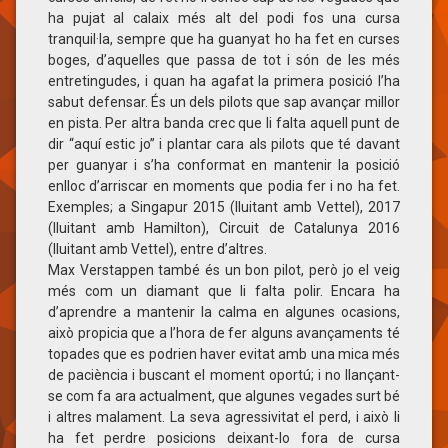
ha pujat al calaix més alt del podi fos una cursa
tranquil·la, sempre que ha guanyat ho ha fet en curses
boges, d’aquelles que passa de tot i són de les més
entretingudes, i quan ha agafat la primera posició l’ha
sabut defensar. És un dels pilots que sap avançar millor
en pista. Per altra banda crec que li falta aquell punt de
dir “aquí estic jo” i plantar cara als pilots que té davant
per guanyar i s’ha conformat en mantenir la posició
enlloc d’arriscar en moments que podia fer i no ha fet.
Exemples; a Singapur 2015 (lluitant amb Vettel), 2017
(lluitant amb Hamilton), Circuit de Catalunya 2016
(lluitant amb Vettel), entre d’altres.
Max Verstappen també és un bon pilot, però jo el veig
més com un diamant que li falta polir. Encara ha
d’aprendre a mantenir la calma en algunes ocasions,
això propicia que a l’hora de fer alguns avançaments té
topades que es podrien haver evitat amb una mica més
de paciència i buscant el moment oportú; i no llançant-
se com fa ara actualment, que algunes vegades surt bé
i altres malament. La seva agressivitat el perd, i això li
ha fet perdre posicions deixant-lo fora de cursa