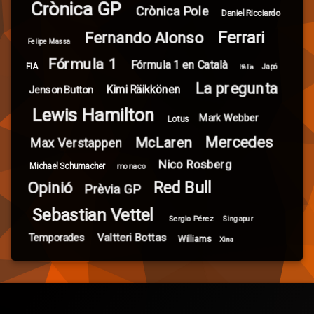
Crònica GP
Crònica Pole
Daniel Ricciardo
Ferrari
Fernando Alonso
Felipe Massa
Fórmula 1
Fórmula 1 en Català
FIA
Itàlia
Japó
La pregunta
Kimi Räikkönen
Jenson Button
Lewis Hamilton
Mark Webber
Lotus
Mercedes
McLaren
Max Verstappen
Nico Rosberg
Michael Schumacher
monaco
Red Bull
Opinió
Prèvia GP
Sebastian Vettel
Sergio Pérez
Singapur
Valtteri Bottas
Temporades
Williams
Xina