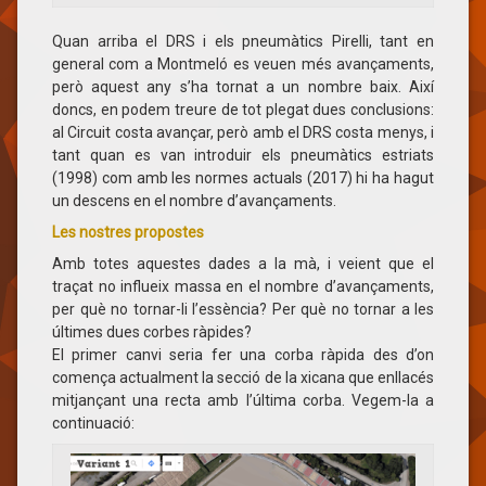
Quan arriba el DRS i els pneumàtics Pirelli, tant en
general com a Montmeló es veuen més avançaments,
però aquest any s’ha tornat a un nombre baix. Així
doncs, en podem treure de tot plegat dues conclusions:
al Circuit costa avançar, però amb el DRS costa menys, i
tant quan es van introduir els pneumàtics estriats
(1998) com amb les normes actuals (2017) hi ha hagut
un descens en el nombre d’avançaments.
Les nostres propostes
Amb totes aquestes dades a la mà, i veient que el
traçat no influeix massa en el nombre d’avançaments,
per què no tornar-li l’essència? Per què no tornar a les
últimes dues corbes ràpides?
El primer canvi seria fer una corba ràpida des d’on
comença actualment la secció de la xicana que enllacés
mitjançant una recta amb l’última corba. Vegem-la a
continuació: