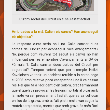
L’últim sector del Circuit en el seu estat actual.
Amb dades a la mà: Calien els canvis? Han aconseguit
els objectius?
La resposta curta seria no i no. Calia canviar dues
corbes del Circuit per aconseguir més avançaments?
No, perquè com veurem tot seguit els canvis no han
influenciat per res el nombre d’avançaments al GP de
Fórmula 1. Calia canviar dues corbes del Circuit per
seguretat? Tampoc, veient que per exemple Heikki
Kovalainen va tenir un accident terrible a la corba cega
el 2008 amb relativa poca escapatòria i no li va passar
res. Pel que fa a l’accident d’en Salom, crec fermament
que el que li va provocar les lesions mortals al picar amb
la moto va ser precisament l’asfalt que es va col·locar
en lloc de la grava; amb asfalt pilot i moto van seguir la
mateixa trajectòria, mentre que amb grava és més fàcil