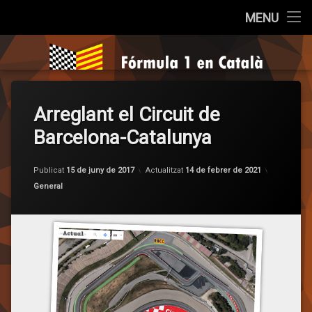
Inici
MENU
Salta
Qui som?
Fórmula 1 e
al
contingut
Cròniques
Arreglant el Circuit de
La Pregunta
Barcelona-Catalunya
Opinió
per
F1 en 
Publicat
15 de juny de 2017
Actualitzat
14 de febrer de 2021
Entrevistes
Categories:
General
Sèries