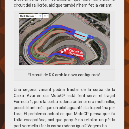
circuit del ral·licròs, així que també n’hem fet la variant:
El circuit de RX amb la nova configuració.
Una segona variant podria tractar de la corba de la
Caixa. Avui en dia MotoGP està fent servir el traçat
Fórmula 1, però la corba rodona anterior era molt millor,
possibilitant més que un pilot aguantés la trajectòria per
fora. El problema actual es que MotoGP pensa que fa
falta escapatòria, així que perquè no retallar un pèl la
part vermella i fer la corba rodona igual? Vegem-ho: