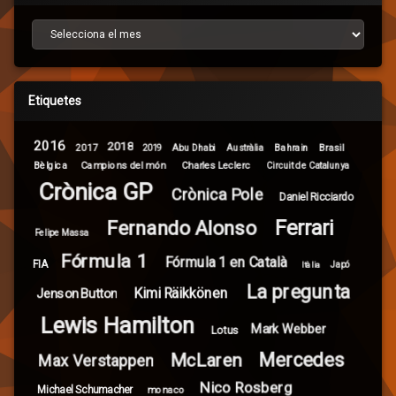
Arxiu d’articles
Etiquetes
2016
2018
2017
Brasil
Abu Dhabi
Bahrain
2019
Austràlia
Campions del món
Bèlgica
Charles Leclerc
Circuit de Catalunya
Crònica GP
Crònica Pole
Daniel Ricciardo
Ferrari
Fernando Alonso
Felipe Massa
Fórmula 1
Fórmula 1 en Català
FIA
Itàlia
Japó
La pregunta
Kimi Räikkönen
Jenson Button
Lewis Hamilton
Mark Webber
Lotus
Mercedes
McLaren
Max Verstappen
Nico Rosberg
Michael Schumacher
monaco