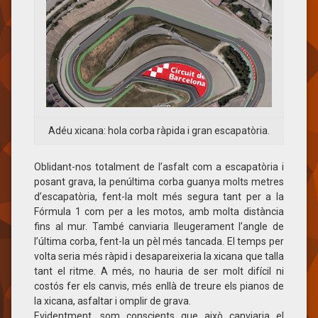
Adéu xicana: hola corba ràpida i gran escapatòria.
Oblidant-nos totalment de l’asfalt com a escapatòria i
posant grava, la penúltima corba guanya molts metres
d’escapatòria, fent-la molt més segura tant per a la
Fórmula 1 com per a les motos, amb molta distància
fins al mur. També canviaria lleugerament l’angle de
l’última corba, fent-la un pèl més tancada. El temps per
volta seria més ràpid i desapareixeria la xicana que talla
tant el ritme. A més, no hauria de ser molt difícil ni
costós fer els canvis, més enllà de treure els pianos de
la xicana, asfaltar i omplir de grava.
Evidentment, som conscients que això canviaria el