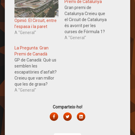
Premi de Catalunya
Gran premi de
Catalunya Creieu que
el Circuit de Catalunya
Opinió: El Circuit, entre
és avorrit per les
l’espasa i la paret
curses de Fórmula 1?
A "General"
Ivan Monells: He de dir
A "General"
que és un circuit on les
La Pregunta: Gran
distàncies que
Premi de Canadà
s’acaben fent solen
GP de Canadà: Què us
ser molt grans i costa
semblen les
veure curses
escapatòries d'asfalt?
disputades. Sempre he
Creieu que van millor
pensat que és un
que les de grava?
circuit…
L'accident mortal del
A "General"
pilot de Moto2 Luis
Salom ha posat el
Comparteix-ho!
focus de nou en la
compatibilitat dels
Facebook
Twitter
LinkedIn
circuits tant per a
cotxes com per a les
motos. Guillem