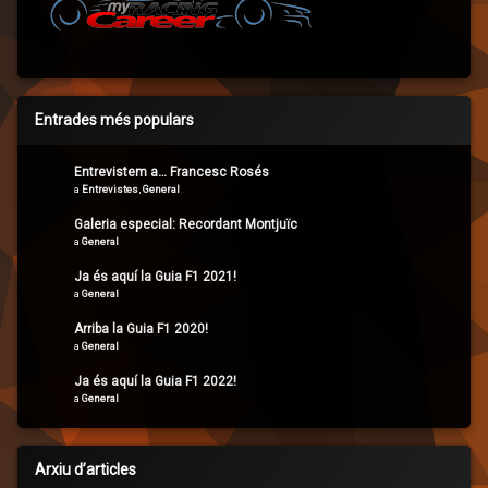
Entrades més populars
Entrevistem a… Francesc Rosés
a
Entrevistes
,
General
Galeria especial: Recordant Montjuïc
a
General
Ja és aquí la Guia F1 2021!
a
General
Arriba la Guia F1 2020!
a
General
Ja és aquí la Guia F1 2022!
a
General
Arxiu d’articles