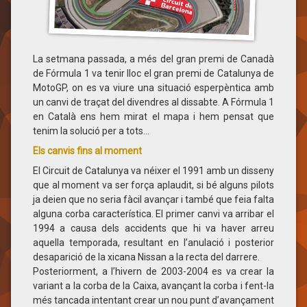
La setmana passada, a més del gran premi de Canadà
de Fórmula 1 va tenir lloc el gran premi de Catalunya de
MotoGP, on es va viure una situació esperpèntica amb
un canvi de traçat del divendres al dissabte. A Fórmula 1
en Català ens hem mirat el mapa i hem pensat que
tenim la solució per a tots…
Els canvis fins al moment
El Circuit de Catalunya va néixer el 1991 amb un disseny
que al moment va ser força aplaudit, si bé alguns pilots
ja deien que no seria fàcil avançar i també que feia falta
alguna corba característica. El primer canvi va arribar el
1994 a causa dels accidents que hi va haver arreu
aquella temporada, resultant en l’anulació i posterior
desaparició de la xicana Nissan a la recta del darrere.
Posteriorment, a l’hivern de 2003-2004 es va crear la
variant a la corba de la Caixa, avançant la corba i fent-la
més tancada intentant crear un nou punt d’avançament