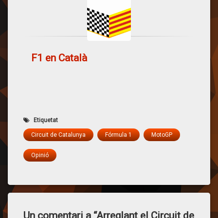
Solà: Jo sempre he
tingut…
F1 en Català
Etiquetat
Circuit de Catalunya
Fórmula 1
MotoGP
Opinió
Un comentari a “
Arreglant el Circuit de