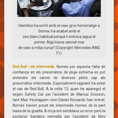
Hamilton ha sortit amb el casc groc homenatge a
Senna i ha acabat amb el
seu blanc habitual perquè li entrava aigua al
primer. Algú havia canviat mai
de casc a mitja cursa? (Copyright: Mercedes AMG
F1)
Red Bull i els intermedis.
Només per aquesta falta de
confiança en els pneumàtics de pluja extrema es pot
entendre els canvis de diversos pilots cap als
pneumàtics intermedis. Especialment sagnant ha estat
el cas de Red Bull. A la volta 13, quan ha aparegut el
segon Safety Car per l’accident de Marcus Ericsson,
tant Max Verstappen com Daniel Ricciardo han entrat.
Només havien posat els intermedis homes de la part
baixa de la graella. A mi ja em semblava un error però la
posterior bandera vermella per l’accident de Kimi