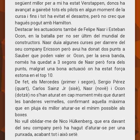
següent millor per a mi ha estat Verstappen, doncs ha
avançat a gairebé tots els pilots en algun moment de la
cursa i fins i tot ha evitat el desastre, però no crec que
hagués pogut amb Hamilton.
Destacar les actuacions també de Felipe Nasr i Esteban
Ocon, en la batalla per no ser últim del mundial de
constructors. Nasr duia algunes curses per darrere del
seu company Ericsson però avui ha donat dos punts a
Sauber que poden valer or. Ocon, per la seva banda,
només ha quedat a 3 segons de Nasr però fora dels
punts, malgrat una bona actuació on ha estat força
estona en el top 10.
De fet, els Mercedes (primer i segon), Sergio Pérez
(quart), Carlos Sainz Jr (sisè), Nasr (novè) i Ocon
(dotzè) no s’han aturat en cap moment més que durant
les banderes vermelles, confirmant aquella màxima
que en pluja és millor aturar-se el mínim possible als
boxes.
No vull oblidar-me de Nico Hülkenberg, que era davant
del seu company però ha hagut d’aturar-se per una
punxada, acabant tot i això setè.