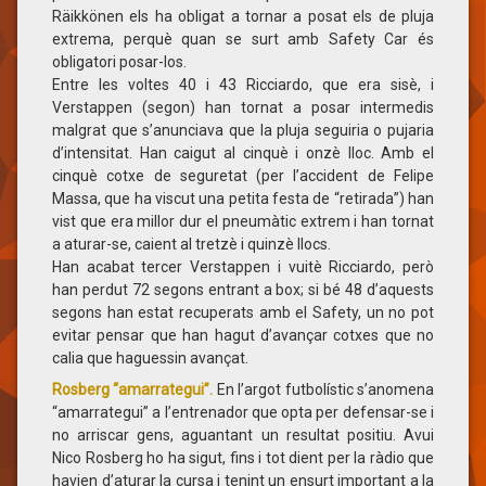
Räikkönen els ha obligat a tornar a posat els de pluja
extrema, perquè quan se surt amb Safety Car és
obligatori posar-los.
Entre les voltes 40 i 43 Ricciardo, que era sisè, i
Verstappen (segon) han tornat a posar intermedis
malgrat que s’anunciava que la pluja seguiria o pujaria
d’intensitat. Han caigut al cinquè i onzè lloc. Amb el
cinquè cotxe de seguretat (per l’accident de Felipe
Massa, que ha viscut una petita festa de “retirada”) han
vist que era millor dur el pneumàtic extrem i han tornat
a aturar-se, caient al tretzè i quinzè llocs.
Han acabat tercer Verstappen i vuitè Ricciardo, però
han perdut 72 segons entrant a box; si bé 48 d’aquests
segons han estat recuperats amb el Safety, un no pot
evitar pensar que han hagut d’avançar cotxes que no
calia que haguessin avançat.
Rosberg “amarrategui”.
En l’argot futbolístic s’anomena
“amarrategui” a l’entrenador que opta per defensar-se i
no arriscar gens, aguantant un resultat positiu. Avui
Nico Rosberg ho ha sigut, fins i tot dient per la ràdio que
havien d’aturar la cursa i tenint un ensurt important a la