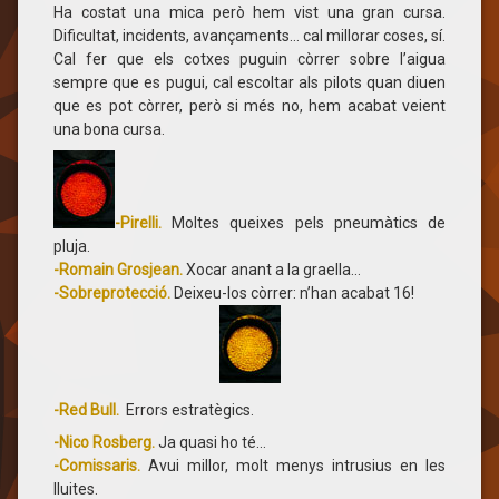
Ha costat una mica però hem vist una gran cursa.
Dificultat, incidents, avançaments… cal millorar coses, sí.
Cal fer que els cotxes puguin còrrer sobre l’aigua
sempre que es pugui, cal escoltar als pilots quan diuen
que es pot còrrer, però si més no, hem acabat veient
una bona cursa.
-Pirelli.
Moltes queixes pels pneumàtics de
pluja.
-Romain Grosjean.
Xocar anant a la graella…
-Sobreprotecció.
Deixeu-los còrrer: n’han acabat 16!
-Red Bull.
Errors estratègics.
-Nico Rosberg.
Ja quasi ho té…
-Comissaris.
Avui millor, molt menys intrusius en les
lluites.