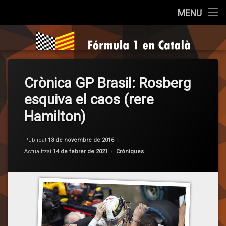
Inici
MENU
Salta
Qui som?
Fórmula 1 e
al
contingut
Cròniques
Crònica GP Brasil: Rosberg
La Pregunta
esquiva el caos (rere
Opinió
Hamilton)
Entrevistes
Publicat
13 de novembre de 2016
per
F1 en Català
Categories:
Actualitzat
14 de febrer de 2021
Cròniques
Sèries