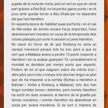
pujada de la recta de meta, però el cert es que en certa
part gràcies a Red Bull, no ha perdut gaires punts i en té
prou amb quedar tercer a Abu Dhabi per no dependre
del que faci Hamilton.
En aquesta època de fiabilitat quasi perfecta i en el cas
de Mercedes de domini encara força important, l’únic
abandonament mecànic en cursa de la temporada dels
cotxes platejats pot sortir-li caríssim a Lewis Hamilton.
No cauré en l’error de dir que Rosberg no seria un
campió merescut perquè tots ho son, però si que és
cert que a Malàisia anava a perdre 13 punts respecte a
Hamilton i en va acabar guanyant 15, i probablement el
mundial es decideixi per menys punts que aquests.
Podem dir tot el que vulguem sobre els mèrits d’un i
altre pilot, però més o menys tots dos han tingut un pilot
que els ha impactat a la sortida (Bottas a Hamilton a
Bahrain i Vettel a Rosberg a Malàisia), tots dos han
tingut sortides bones i dolentes, però només Hamilton
ha sortit en dues ocasions al darrere de la graella per
temes mecànics, i només Hamilton ha abandonat en
cursa per avaria mecànica. Si és sort o manera de