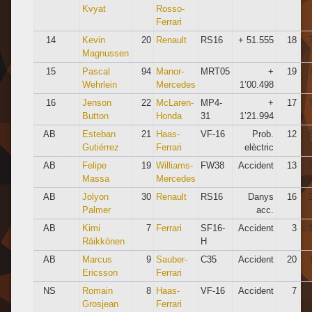
Kvyat
Rosso-
Ferrari
14
Kevin
20
Renault
RS16
+ 51.555
18
Magnussen
15
Pascal
94
Manor-
MRT05
+
19
Wehrlein
Mercedes
1’00.498
16
Jenson
22
McLaren-
MP4-
+
17
Button
Honda
31
1’21.994
AB
Esteban
21
Haas-
VF-16
Prob.
12
Gutiérrez
Ferrari
elèctric
AB
Felipe
19
Williams-
FW38
Accident
13
Massa
Mercedes
AB
Jolyon
30
Renault
RS16
Danys
16
Palmer
acc.
AB
Kimi
7
Ferrari
SF16-
Accident
3
Räikkönen
H
AB
Marcus
9
Sauber-
C35
Accident
20
Ericsson
Ferrari
NS
Romain
8
Haas-
VF-16
Accident
7
Grosjean
Ferrari