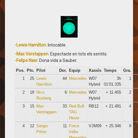
-Lewis Hamilton.
Intocable.
-Max Verstappen.
Espectacle en tots els sentits.
-Felipe Nasr.
Dona vida a Sauber.
Pos.
Pts.
Pilot
Dor.
Equip
Xassís
Temps
Gra.
Vo
1
25
Lewis
44
Mercedes
W07
3h
1
Hamilton
Hybrid
01’01.335
2
18
Nico
6
Mercedes
W07
+ 11.455
2
Rosberg
Hybrid
3
15
Max
33
Red Bull-
RB12
+ 21.481
4
Verstappen
TAG
Heuer
4
12
Sergio
11
Force
VJM09
+ 25.346
9
Pérez
India-
Mercedes