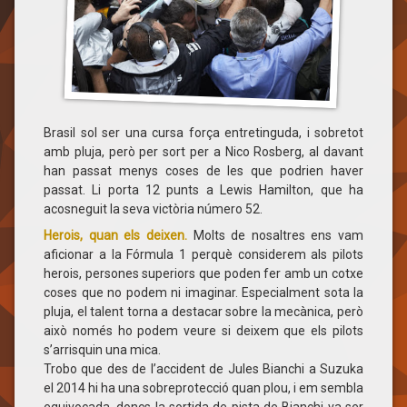
Brasil sol ser una cursa força entretinguda, i sobretot
amb pluja, però per sort per a Nico Rosberg, al davant
han passat menys coses de les que podrien haver
passat. Li porta 12 punts a Lewis Hamilton, que ha
acosneguit la seva victòria número 52.
Herois, quan els deixen.
Molts de nosaltres ens vam
aficionar a la Fórmula 1 perquè considerem als pilots
herois, persones superiors que poden fer amb un cotxe
coses que no podem ni imaginar. Especialment sota la
pluja, el talent torna a destacar sobre la mecànica, però
això només ho podem veure si deixem que els pilots
s’arrisquin una mica.
Trobo que des de l’accident de Jules Bianchi a Suzuka
el 2014 hi ha una sobreprotecció quan plou, i em sembla
equivocada, doncs la sortida de pista de Bianchi va ser