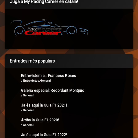
Juga a My Racing Career en català!
Entrades més populars
Entrevistem a… Francesc Rosés
a
Entrevistes
,
General
Galeria especial: Recordant Montjuïc
a
General
Ja és aquí la Guia F1 2021!
a
General
Arriba la Guia F1 2020!
a
General
Ja és aquí la Guia F1 2022!