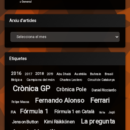
a
General
Arxiu d’articles
Arxiu d’articles
Etiquetes
2016
2018
2017
Brasil
Abu Dhabi
Bahrain
2019
Austràlia
Campions del món
Bèlgica
Charles Leclerc
Circuit de Catalunya
Crònica GP
Crònica Pole
Daniel Ricciardo
Ferrari
Fernando Alonso
Felipe Massa
Fórmula 1
Fórmula 1 en Català
FIA
Itàlia
Japó
La pregunta
Kimi Räikkönen
Jenson Button