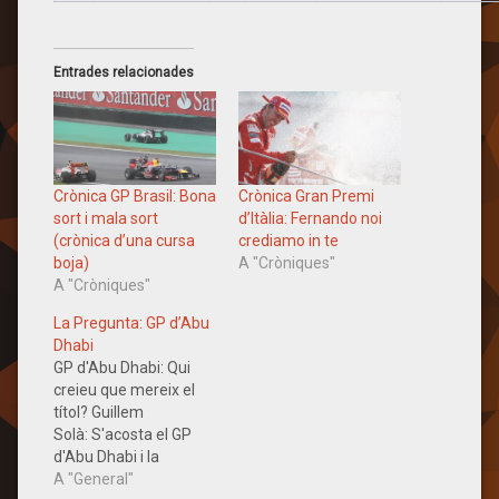
Entrades relacionades
Crònica GP Brasil: Bona
Crònica Gran Premi
sort i mala sort
d’Itàlia: Fernando noi
(crònica d’una cursa
crediamo in te
boja)
A "Cròniques"
A "Cròniques"
La Pregunta: GP d’Abu
Dhabi
GP d'Abu Dhabi: Qui
creieu que mereix el
títol? Guillem
Solà: S'acosta el GP
d'Abu Dhabi i la
pregunta era obligada.
A "General"