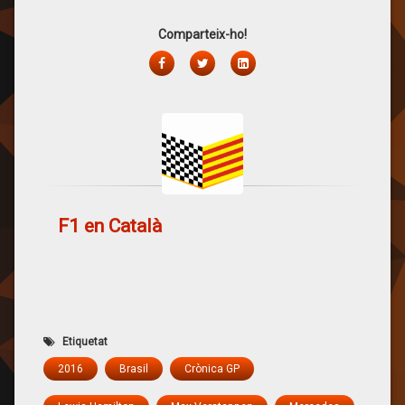
Sincerament, crec que
Rosberg ha fet molt
Comparteix-ho!
bona feina aquesta
temporada, tot i que
Facebook
Twitter
LinkedIn
tampoc m'agradaria
treure mèrits al seu
company d'equip. El
Nico sempre ha pecat
per no comportar-se…
F1 en Català
Etiquetat
2016
Brasil
Crònica GP