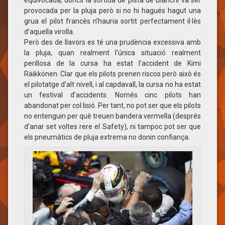
provocada per la pluja però si no hi hagués hagut una
grua el pilot francès n’hauria sortit perfectament il·lès
d’aquella virolla.
Però des de llavors es té una prudència excessiva amb
la pluja, quan realment l’única situació realment
perillosa de la cursa ha estat l’accident de Kimi
Räikkönen. Clar que els pilots prenen riscos però això és
el pilotatge d’alt nivell, i al capdavall, la cursa no ha estat
un festival d’accidents. Només cinc pilots han
abandonat per col·lisió. Per tant, no pot ser que els pilots
no entenguin per què treuen bandera vermella (després
d’anar set voltes rere el Safety), ni tampoc pot ser que
els pneumàtics de pluja extrema no donin confiança.