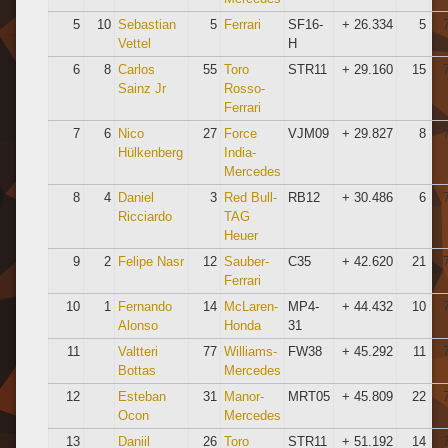
5
10
Sebastian
5
Ferrari
SF16-
+ 26.334
5
Vettel
H
6
8
Carlos
55
Toro
STR11
+ 29.160
15
Sainz Jr
Rosso-
Ferrari
7
6
Nico
27
Force
VJM09
+ 29.827
8
Hülkenberg
India-
Mercedes
8
4
Daniel
3
Red Bull-
RB12
+ 30.486
6
Ricciardo
TAG
Heuer
9
2
Felipe Nasr
12
Sauber-
C35
+ 42.620
21
Ferrari
10
1
Fernando
14
McLaren-
MP4-
+ 44.432
10
Alonso
Honda
31
11
Valtteri
77
Williams-
FW38
+ 45.292
11
Bottas
Mercedes
12
Esteban
31
Manor-
MRT05
+ 45.809
22
Ocon
Mercedes
13
Daniil
26
Toro
STR11
+ 51.192
14