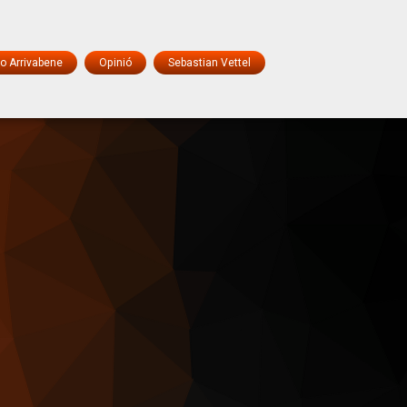
o Arrivabene
Opinió
Sebastian Vettel