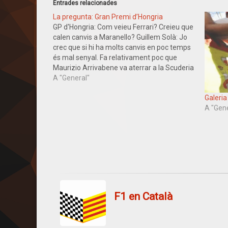
Entrades relacionades
La pregunta: Gran Premi d’Hongria
GP d'Hongria: Com veieu Ferrari? Creieu que
calen canvis a Maranello? Guillem Solà: Jo
crec que si hi ha molts canvis en poc temps
és mal senyal. Fa relativament poc que
Maurizio Arrivabene va aterrar a la Scuderia
i ja se senten rumors que el situen fora ja
A "General"
que sembla que…
Galeria
A "Gen
F1 en Català