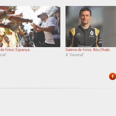
 de fotos: Espanya
Galeria de fotos: Abu Dhabi
eral"
A "General"
F