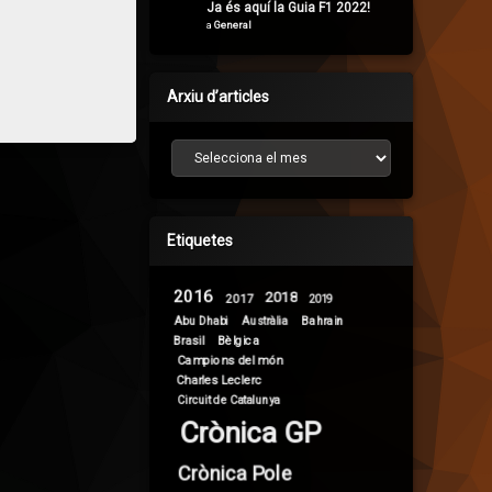
Ja és aquí la Guia F1 2022!
a
General
Arxiu d’articles
Arxiu d’articles
Etiquetes
2016
2018
2017
2019
Abu Dhabi
Bahrain
Austràlia
Brasil
Bèlgica
Campions del món
Charles Leclerc
Circuit de Catalunya
Crònica GP
Crònica Pole