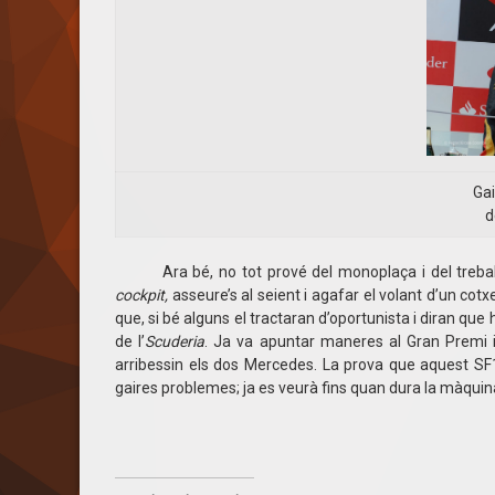
Gai
d
Ara bé, no tot prové del monoplaça i del treball d
cockpit,
asseure’s al seient i agafar el volant d’un co
que, si bé alguns el tractaran d’oportunista i diran que
de l’
Scuderia
. Ja va apuntar maneres al Gran Premi 
arribessin els dos Mercedes. La prova que aquest SF1
gaires problemes; ja es veurà fins quan dura la màquina