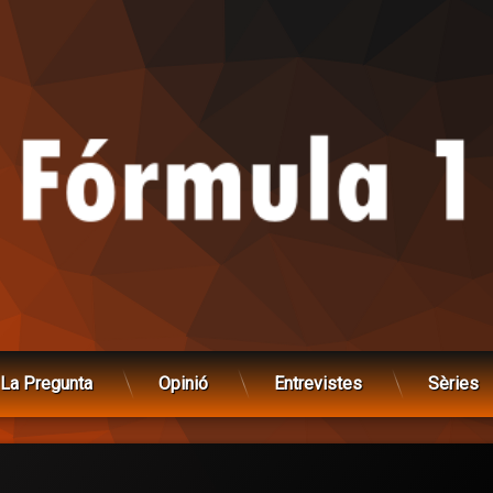
La Pregunta
Opinió
Entrevistes
Sèries