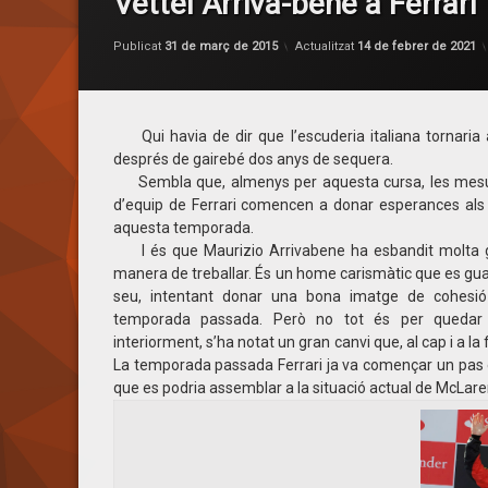
Vettel Arriva-bene a Ferrari
Publicat
31 de març de 2015
Actualitzat
14 de febrer de 2021
Qui havia de dir que l’escuderia italiana tornaria
després de gairebé dos anys de sequera.
Sembla que, almenys per aquesta cursa, les mesur
d’equip de Ferrari comencen a donar esperances al
aquesta temporada.
I és que Maurizio Arrivabene ha esbandit molta gen
manera de treballar. És un home carismàtic que es gua
seu, intentant donar una bona imatge de cohesió
temporada passada. Però no tot és per quedar 
interiorment, s’ha notat un gran canvi que, al cap i a la 
La temporada passada Ferrari ja va començar un pas e
que es podria assemblar a la situació actual de McLaren