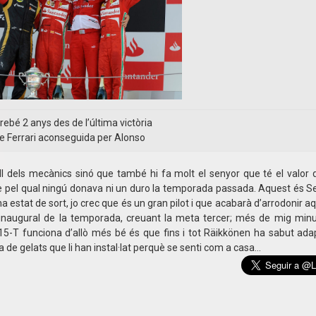
rebé 2 anys des de l’última victòria
e Ferrari aconseguida per Alonso
els mecànics sinó que també hi fa molt el senyor que té el valor d
txe pel qual ningú donava ni un duro la temporada passada. Aquest és S
 ha estat de sort, jo crec que és un gran pilot i que acabarà d’arrodonir 
inaugural de la temporada, creuant la meta tercer; més de mig min
5-T funciona d’allò més bé és que fins i tot Räikkönen ha sabut adap
 de gelats que li han instal·lat perquè se senti com a casa…