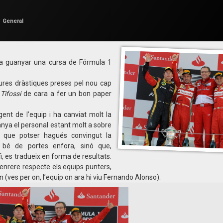
per
F1 en Català
Categories:
General
 a guanyar una cursa de Fórmula 1
es dràstiques preses pel nou cap
s
Tifossi
de cara a fer un bon paper
t de l’equip i ha canviat molt la
nya el personal estant molt a sobre
 que potser hagués convingut la
bé de portes enfora, sinó que,
fi, es tradueix en forma de resultats.
nrere respecte els equips punters,
 (ves per on, l’equip on ara hi viu Fernando Alonso).