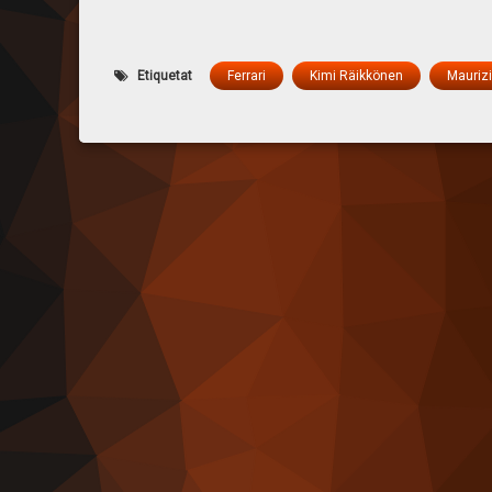
Etiquetat
Ferrari
Kimi Räikkönen
Maurizi