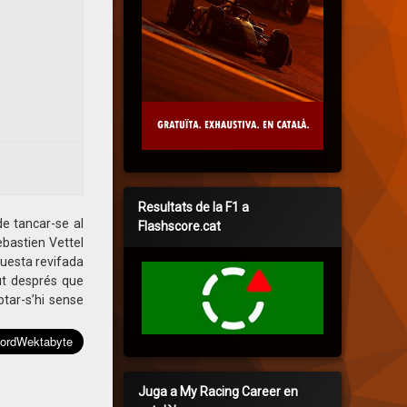
Resultats de la F1 a
e tancar-se al
Flashscore.cat
ebastien Vettel
aquesta revifada
ut després que
tar-s’hi sense
Juga a My Racing Career en