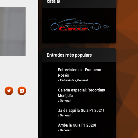
català!
Entrades més populars
Entrevistem a… Francesc
Rosés
a
Entrevistes
,
General
Galeria especial: Recordant
acebook
Twitter
LinkedIn
Montjuïc
a
General
Ja és aquí la Guia F1 2021!
a
General
Arriba la Guia F1 2020!
a
General