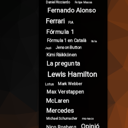
Daniel Ricciardo
Felipe Massa
Fernando Alonso
Ferrari
FIA
Fórmula 1
Fórmula 1 en Català
Itàlia
Jenson Button
Japó
Kimi Räikkönen
La pregunta
Lewis Hamilton
Mark Webber
Lotus
Max Verstappen
McLaren
Mercedes
Michael Schumacher
monaco
Opinió
Nico Rosberg