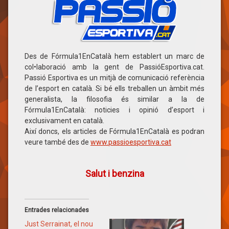
Des de Fórmula1EnCatalà hem establert un marc de
col•laboració amb la gent de PassióEsportiva.cat.
Passió Esportiva es un mitjà de comunicació referència
de l’esport en català. Si bé ells treballen un àmbit més
generalista, la filosofia és similar a la de
Fórmula1EnCatalà: noticies i opinió d’esport i
exclusivament en català.
Així doncs, els articles de Fórmula1EnCatalà es podran
veure també des de
www.passioesportiva.cat
Salut i benzina
Entrades relacionades
Just Serrainat, el nou