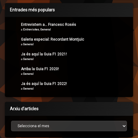
Entrades més populars
Entrevistem a… Francesc Rosés
a
Entrevistes
,
General
Galeria especial: Recordant Montjuïc
a
General
Ja és aquí la Guia F1 2021!
a
General
Arriba la Guia F1 2020!
a
General
Ja és aquí la Guia F1 2022!
a
General
Arxiu d’articles
Arxiu d’articles