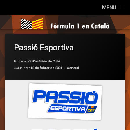
Inici
MENU
Salta
Qui som?
Fórmula 1 e
al
contingut
Cròniques
Passió Esportiva
La Pregunta
Opinió
Publicat
29 d'octubre de 2014
per
F1 en Català
Categories:
Actualitzat
12 de febrer de 2021
General
Entrevistes
Sèries