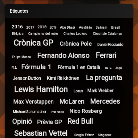
Etiquetes
2016
2018
2017
Brasil
Abu Dhabi
Bahrain
2019
Austràlia
Campions del món
Bèlgica
Charles Leclerc
Circuit de Catalunya
Crònica GP
Crònica Pole
Daniel Ricciardo
Ferrari
Fernando Alonso
Felipe Massa
Fórmula 1
Fórmula 1 en Català
FIA
Itàlia
Japó
La pregunta
Kimi Räikkönen
Jenson Button
Lewis Hamilton
Mark Webber
Lotus
Mercedes
McLaren
Max Verstappen
Nico Rosberg
Michael Schumacher
monaco
Red Bull
Opinió
Prèvia GP
Sebastian Vettel
Sergio Pérez
Singapur