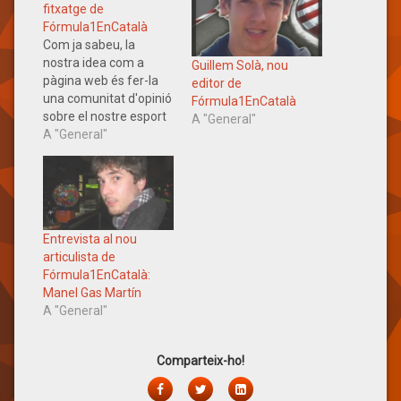
fitxatge de
Fórmula1EnCatalà
Com ja sabeu, la
nostra idea com a
Guillem Solà, nou
pàgina web és fer-la
editor de
una comunitat d'opinió
Fórmula1EnCatalà
sobre el nostre esport
A "General"
preferit i en català.
A "General"
Sempre estem
interessats en que els
nostres lectors
participin amb
nosaltres. Per això
Entrevista al nou
promovem el grup del
articulista de
Facebook i fem "jocs
Fórmula1EnCatalà:
socials" com la nostra
Manel Gas Martín
Superporra. Amb…
A "General"
Comparteix-ho!
Facebook
Twitter
LinkedIn