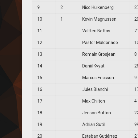
9
2
Nico Hülkenberg
2
10
1
Kevin Magnussen
2
11
Valtteri Bottas
7
12
Pastor Maldonado
1
13
Romain Grosjean
8
14
Daniil Kvyat
2
15
Marcus Ericsson
9
16
Jules Bianchi
1
17
Max Chilton
4
18
Jenson Button
2
19
Adrian Sutil
9
20
Esteban Gutiérrez
2