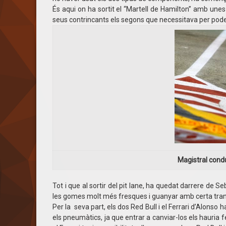
És aqui on ha sortit el “Martell de Hamilton” amb une
seus contrincants els segons que necessitava per poder 
Magistral condu
Tot i que al sortir del pit lane, ha quedat darrere de S
les gomes molt més fresques i guanyar amb certa tranqu
Per la seva part, els dos Red Bull i el Ferrari d’Alonso
els pneumàtics, ja que entrar a canviar-los els hauria fe