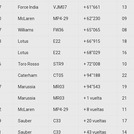
7
Force India
VJM07
+ 61″661
13
0
McLaren
MP4-29
+ 62″230
09
7
Williams
FW36
+ 65″065
08
3
Lotus
E22
+ 66″915
18
Lotus
E22
+ 68″029
16
6
Toro Rosso
STR9
+ 72″008
10
Caterham
CT05
+ 94″188
22
7
Marussia
MR03
+ 94″543
19
Marussia
MR03
+ 1 vuelta
21
2
McLaren
MP4-29
+ 8 vueltas
11
9
Sauber
C33
+ 20 vueltas
17
1
Sauber
C33
+ 43 vueltas
14