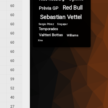
60
Red Bull
Prèvia GP
60
Sebastian Vettel
60
Sergio Pérez
Singapur
Temporades
60
Valtteri Bottas
Williams
Xina
60
60
60
60
59
52
40
27