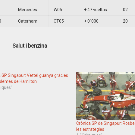
Mercedes
W05
+ 47 vueltas
02
0
Caterham
CT05
+ 0″000
20
Salut i benzina
 GP Singapur: Vettel guanya gràcies
oblemes de Hamilton
niques"
Crònica GP de Singapur: Rosb
les estratègies