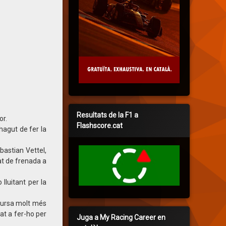
Resultats de la F1 a
or.
Flashscore.cat
hagut de fer la
astian Vettel,
at de frenada a
lluitant per la
cursa molt més
at a fer-ho per
Juga a My Racing Career en