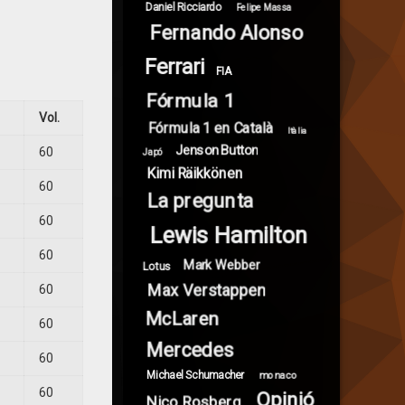
Daniel Ricciardo
Felipe Massa
Fernando Alonso
Ferrari
FIA
Fórmula 1
Vol.
Fórmula 1 en Català
Itàlia
Jenson Button
60
Japó
Kimi Räikkönen
60
La pregunta
60
Lewis Hamilton
60
Mark Webber
Lotus
Max Verstappen
60
McLaren
60
Mercedes
60
Michael Schumacher
monaco
60
Opinió
Nico Rosberg