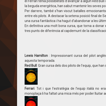
el Ferrari tenia possibilitats d’avançar a algun Red Bul
la beguda energètica, han sabut mantenir les seves po
Per darrere, també s’han viscut batalles emocionants
entre els pilots. A destacar la setena posició final de 
una cursa fantàstica i ha hagut d’abandonar a les últim
En definitiva una molt bona cursa, que torna a donar
tres punts de diferència al capdemunt de la classificaci
Lewis Hamilton
: Impressionant cursa del pilot ang
aquesta temporada.
Red Bull
: Gran cursa dels dos pilots de l’equip, que han
Ferrari
: Tot i que l’estratègia de l’equip italià no 
monoplaça li ha faltat una mica més per poder lluitar am