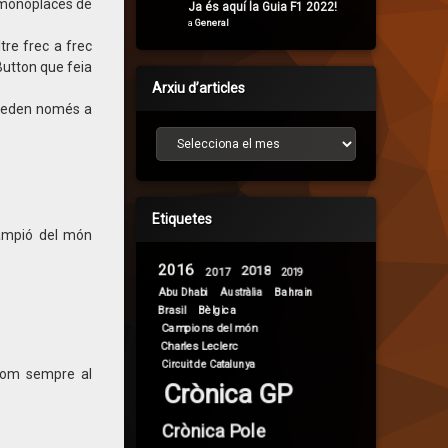
ls monoplaces de
Ja és aquí la Guia F1 2022!
a
General
tre frec a frec
Button que feia
Arxiu d’articles
queden només a
Arxiu d’articles
Etiquetes
campió del món
2016
2018
2017
2019
Abu Dhabi
Bahrain
Austràlia
Brasil
Bèlgica
Campions del món
Charles Leclerc
Circuit de Catalunya
i com sempre al
Crònica GP
Crònica Pole