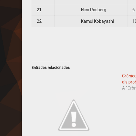
21
Nico Rosberg
6
22
Kamui Kobayashi
1
Entrades relacionades
Crònica
als pr
A "Crò