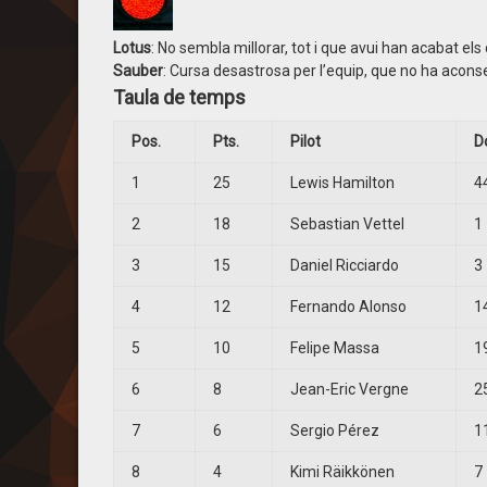
Lotus
: No sembla millorar, tot i que avui han acabat els
Sauber
: Cursa desastrosa per l’equip, que no ha aconse
Taula de temps
Pos.
Pts.
Pilot
D
1
25
Lewis Hamilton
4
2
18
Sebastian Vettel
1
3
15
Daniel Ricciardo
3
4
12
Fernando Alonso
1
5
10
Felipe Massa
1
6
8
Jean-Eric Vergne
2
7
6
Sergio Pérez
1
8
4
Kimi Räikkönen
7