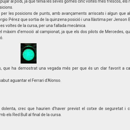
l i pujar al podi, ja que tenia les seves gomes cinc voltes més frescos, e
sicions.
 per les posicions de punts, amb avançaments arriscats i algun que al
Sergio Pérez que sortia de la quinzena posició i una llàstima per Jenson 
es voltes de la cursa, per una fallada mecànica.
 el màxim d’emoció al campionat, ja que els dos pilots de Mercedes, 
ó.
lès, que ha demostrat una vegada més per que és un clar favorit a 
 sabut aguantar el Ferrari d’Alonso.
era dolenta, crec que haurien d’haver previst el cotxe de seguretat 
b els Red Bull al final de la cursa.