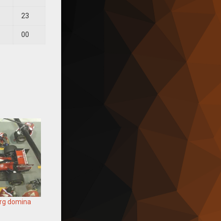
23
00
erg domina