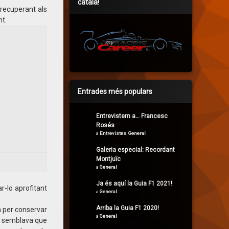
català!
 recuperant als
nt.
Entrades més populars
Entrevistem a… Francesc
Rosés
a
Entrevistes
,
General
Galeria especial: Recordant
Montjuïc
a
General
Ja és aquí la Guia F1 2021!
ar-lo aprofitant
a
General
Arriba la Guia F1 2020!
a per conservar
a
General
nal semblava que