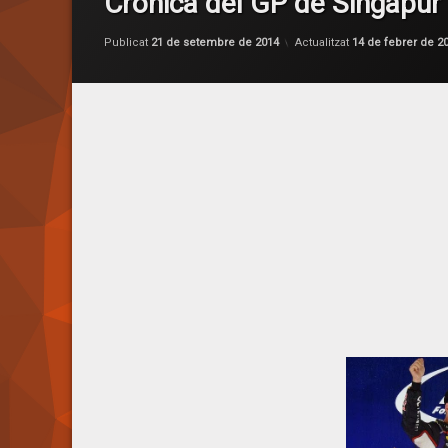
Crònica del GP de Singapur 
Publicat
21 de setembre de 2014
Actualitzat
14 de febrer de 2