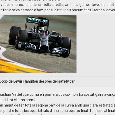
s voltes impressionants, on volta a volta, amb les gomes toves ha anat
fer la seva entrada a box, per substituir els pneumàtics i sortir al dava
cció de Lewis Hamilton després del safety car.
ebastian Vettel que corria en primera posició, no li ha costat gaire avanç
il·litat el gran premi.
 han hagut de fer tota la segona part de la cursa amb una clara estratègi
t perdre totes les possibilitats d’una bona posició final. Tot i que al fi