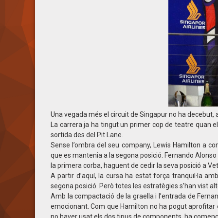
Una vegada més el circuit de Singapur no ha decebut, 
La carrera ja ha tingut un primer cop de teatre quan e
sortida des del Pit Lane.
Sense l’ombra del seu company, Lewis Hamilton a com
que es mantenia a la segona posició. Fernando Alonso h
la primera corba, haguent de cedir la seva posició a Vet
A partir d’aquí, la cursa ha estat força tranquil·la a
segona posició. Però totes les estratègies s’han vist al
Amb la compactació de la graella i l’entrada de Fer
emocionant. Com que Hamilton no ha pogut aprofitar el 
no haver usat els dos tipus de components, ha comença