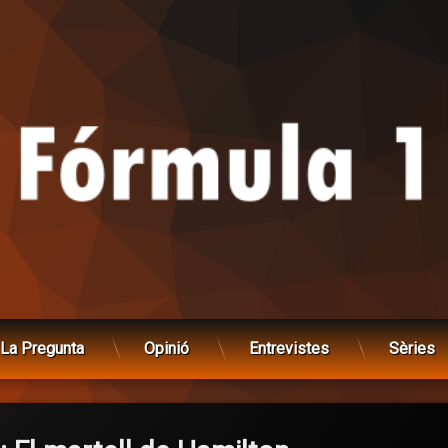
La Pregunta
Opinió
Entrevistes
Sèries