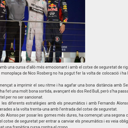
amb una cursa d’allò més emocionant i amb el cotxe de seguretat de rig
l monoplaça de Nico Rosberg no ha pogut fer la volta de colocació i ha 
ençat a imprimir el seu ritme i ha agafar una bona distància amb Seb
a fet una molt bona sortida, avançant els dos Red Bull, però s’ha pass
tel per no ser sancionat.
mb les diferents estratègies amb els pneumàtics i amb Fernando Alonso 
terades a la volta trenta-una amb l’entrada del cotxe de seguretat.
nando Alonso per posar les gomes més dures, ha començat una segona 
cotxe de seguretat per entrar a canviar els pneumàtics i es veia oblig
t una frenètica cursa contra el crono.