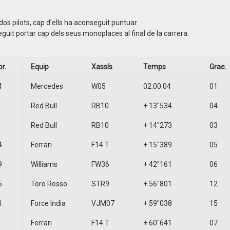
 dos pilots, cap d’ells ha aconseguit puntuar.
guit portar cap dels seus monoplaces al final de la carrera.
or.
Equip
Xassís
Temps
Grae.
4
Mercedes
W05
02:00.04
01
Red Bull
RB10
+ 13″534
04
Red Bull
RB10
+ 14″273
03
4
Ferrari
F14 T
+ 15″389
05
9
Williams
FW36
+ 42″161
06
5
Toro Rosso
STR9
+ 56″801
12
1
Force India
VJM07
+ 59″038
15
Ferrari
F14 T
+ 60″641
07