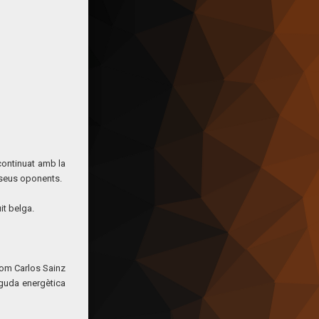
continuat amb la
 seus oponents.
it belga.
com Carlos Sainz
eguda energètica