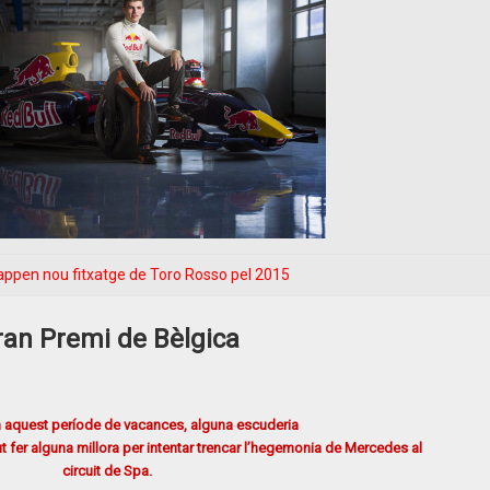
ppen nou fitxatge de Toro Rosso pel 2015
ran Premi de Bèlgica
n aquest període de vacances, alguna escuderia
 fer alguna millora per intentar trencar l’hegemonia de Mercedes al
circuit de Spa.