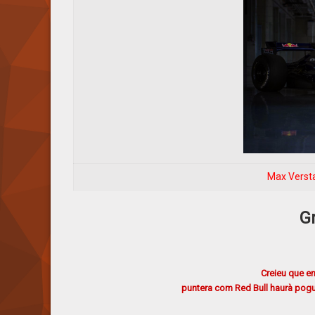
Max Versta
G
Creieu que e
puntera com Red Bull haurà pogut