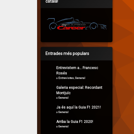
català!
Entrades més populars
Entrevistem a… Francesc
Rosés
a
Entrevistes
,
General
Galeria especial: Recordant
Montjuïc
a
General
Ja és aquí la Guia F1 2021!
a
General
Arriba la Guia F1 2020!
a
General