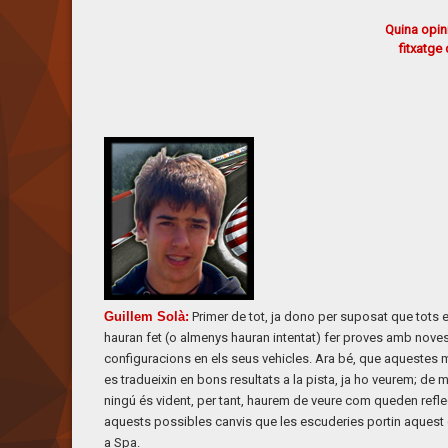
Quina opin
fitxatge
Guillem Solà
:
Primer de tot, ja dono per suposat que tots 
hauran fet (o almenys hauran intentat) fer proves amb nove
configuracions en els seus vehicles. Ara bé, que aquestes 
es tradueixin en bons resultats a la pista, ja ho veurem; de
ningú és vident, per tant, haurem de veure com queden refl
aquests possibles canvis que les escuderies portin aques
a Spa.