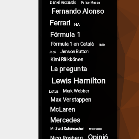
Daniel Ricciardo
Felipe Massa
Fernando Alonso
Ferrari
FIA
Fórmula 1
Fórmula 1 en Català
Itàlia
Jenson Button
Japó
Kimi Räikkönen
La pregunta
Lewis Hamilton
Mark Webber
Lotus
Max Verstappen
McLaren
Mercedes
Michael Schumacher
monaco
Opinió
Nico Rosberg