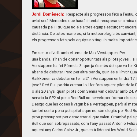
Jordi Domènech:
Respecte als progressos fets a l’estiu,
aviat serà Mercedes que haurà intentat recuperar una mica 
causada pel FRIC que no els altres equips escurçant encara
distància. De totes maneres, si la meteorologia és canviant,
els progressos fets pels equips no tinguin molta importànc
Em sento dividit amb el tema de Max Verstappen. Per
una banda, s’han de donar oportunitats als pilots joves i, si
Verstappen ha fet Fórmula 3, que ja és més del que va fer 
abans de debutar. Però per altra banda, quin és el límit? Qu
Räikkönen va debutar en tenia 21 i Verstappen en tindrà 17
jove? Red Bull podria cremar-lo i fer fora aquest pilot de la F
o als 20 anys, quan pilots com Senna van debutar amb 24. 
serveix la GP2 si per a Red Bull no serveix per formar els seu
Desitjo que les coses li vagin bé a Verstappen, però al mat
també sento pena pels pilots que no són elegits per Red Bul
prou pressupost per demostrar el que valen. O també pels 
Bull que són sobrepassats, com l’any passat Antonio Felix 
aquest any Carlos Sainz Jr., que està liderant les World Ser