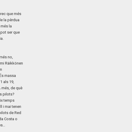
 crec que més
de la pèrdua
 més la
 pot ser que
ia.
 més no,
Kimi Räikkönen
an
. És massa
1 als 19,
A més, de què
s pilots?
eix temps
l i mai tenen
pilots de Red
da Costa o
ies…