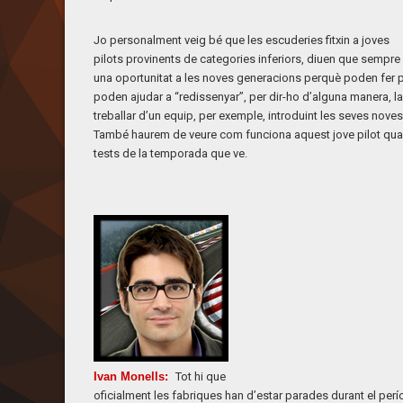
Jo personalment veig bé que les escuderies fitxin a joves
pilots provinents de categories inferiors, diuen que sempr
una oportunitat a les noves generacions perquè poden fer pe
poden ajudar a “redissenyar”, per dir-ho d’alguna manera, l
treballar d’un equip, per exemple, introduint les seves noves
També haurem de veure com funciona aquest jove pilot qu
tests de la temporada que ve.
Ivan Monells
:
Tot hi que
oficialment les fabriques han d’estar parades durant el per