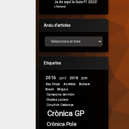
Ja és aquí la Guia F1 2022!
a
General
Arxiu d’articles
Arxiu d’articles
Etiquetes
2016
2018
2017
2019
Abu Dhabi
Bahrain
Austràlia
Brasil
Bèlgica
Campions del món
Charles Leclerc
Circuit de Catalunya
Crònica GP
Crònica Pole