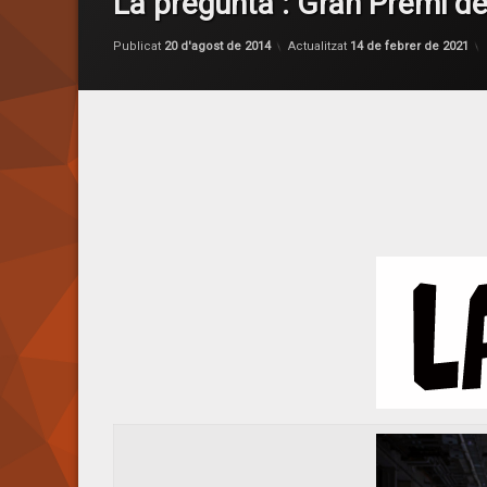
La pregunta : Gran Premi de
Publicat
20 d'agost de 2014
Actualitzat
14 de febrer de 2021