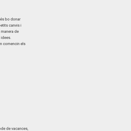
e és bo donar
tits canvis i
a manera de
 idees.
an comencin els
íode de vacances,