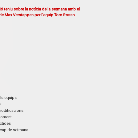
ió teniu sobre la notícia de la setmana amb el
 de Max Verstappen per l’equip Toro Rosso.
els equips
s
modificacions
 moment,
ectides
t cap de setmana