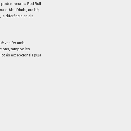
 podem veure a Red Bull
pur o Abu Dhabi, ara bé,
la diferència en els
 què van fer amb
acions, tampoc les
lot és excepcional i puja