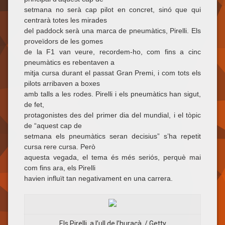
setmana no serà cap pilot en concret, sinó que qui
centrarà totes les mirades
del paddock serà una marca de pneumàtics, Pirelli. Els
proveïdors de les gomes
de la F1 van veure, recordem-ho, com fins a cinc
pneumàtics es rebentaven a
mitja cursa durant el passat Gran Premi, i com tots els
pilots arribaven a boxes
amb talls a les rodes. Pirelli i els pneumàtics han sigut,
de fet,
protagonistes des del primer dia del mundial, i el tòpic
de “aquest cap de
setmana els pneumàtics seran decisius” s’ha repetit
cursa rere cursa. Però
aquesta vegada, el tema és més seriós, perquè mai
com fins ara, els Pirelli
havien influït tan negativament en una carrera.
Els Pirelli, a l’ull de l’huracà. / Getty