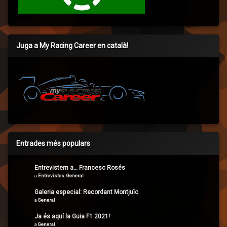
Juga a My Racing Career en català!
Entrades més populars
Entrevistem a… Francesc Rosés
a
Entrevistes
,
General
Galeria especial: Recordant Montjuïc
a
General
Ja és aquí la Guia F1 2021!
a
General