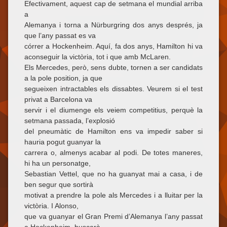
Efectivament, aquest cap de setmana el mundial arriba
a
Alemanya i torna a Nürburgring dos anys després, ja
que l’any passat es va
córrer a Hockenheim. Aquí, fa dos anys, Hamilton hi va
aconseguir la victòria, tot i que amb McLaren.
Els Mercedes, però, sens dubte, tornen a ser candidats
a la pole position, ja que
segueixen intractables els dissabtes. Veurem si el test
privat a Barcelona va
servir i el diumenge els veiem competitius, perquè la
setmana passada, l’explosió
del pneumàtic de Hamilton ens va impedir saber si
hauria pogut guanyar la
carrera o, almenys acabar al podi. De totes maneres,
hi ha un personatge,
Sebastian Vettel, que no ha guanyat mai a casa, i de
ben segur que sortirà
motivat a prendre la pole als Mercedes i a lluitar per la
victòria. I Alonso,
que va guanyar el Gran Premi d’Alemanya l’any passat