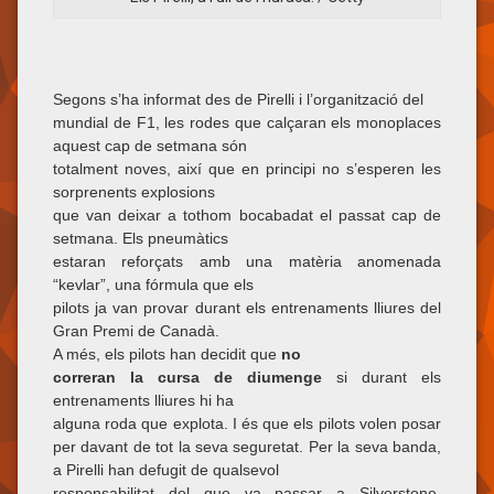
Segons s’ha informat des de Pirelli i l’organització del
mundial de F1, les rodes que calçaran els monoplaces
aquest cap de setmana són
totalment noves, així que en principi no s’esperen les
sorprenents explosions
que van deixar a tothom bocabadat el passat cap de
setmana. Els pneumàtics
estaran reforçats amb una matèria anomenada
“kevlar”, una fórmula que els
pilots ja van provar durant els entrenaments lliures del
Gran Premi de Canadà.
A més, els pilots han decidit que
no
correran la cursa de diumenge
si durant els
entrenaments lliures hi ha
alguna roda que explota. I és que els pilots volen posar
per davant de tot la seva seguretat. Per la seva banda,
a Pirelli han defugit de qualsevol
responsabilitat del que va passar a Silverstone,