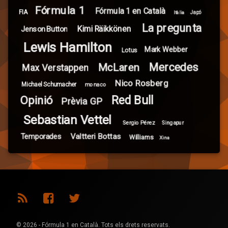
Fórmula 1
Fórmula 1 en Català
FIA
Itàlia
Japó
La pregunta
Kimi Räikkönen
Jenson Button
Lewis Hamilton
Mark Webber
Lotus
Mercedes
McLaren
Max Verstappen
Nico Rosberg
Michael Schumacher
monaco
Red Bull
Opinió
Prèvia GP
Sebastian Vettel
Sergio Pérez
Singapur
Valtteri Bottas
Temporades
Williams
Xina
RSS
Facebook
Twitter
© 2026 - Fórmula 1 en Català. Tots els drets reservats.