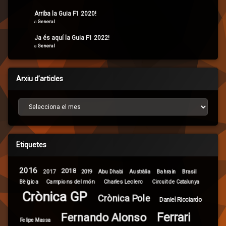
Arriba la Guia F1 2020!
a
General
Ja és aquí la Guia F1 2022!
a
General
Arxiu d’articles
Arxiu d’articles
Etiquetes
2016
2018
2017
Brasil
Abu Dhabi
Bahrain
2019
Austràlia
Campions del món
Bèlgica
Charles Leclerc
Circuit de Catalunya
Crònica GP
Crònica Pole
Daniel Ricciardo
Ferrari
Fernando Alonso
Felipe Massa