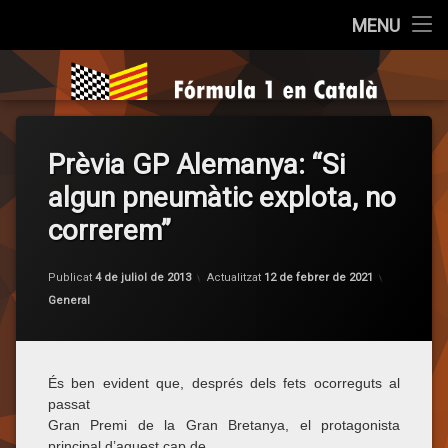
Inici
MENU
Salta
Qui som?
Fórmula 1 e
al
contingut
Cròniques
Prèvia GP Alemanya: “Si
La Pregunta
algun pneumàtic explota, no
Opinió
correrem”
Entrevistes
per
F1 en C
Publicat
4 de juliol de 2013
Actualitzat
12 de febrer de 2021
Categories:
General
Sèries
És ben evident que, després dels fets ocorreguts al
passat
Gran Premi de la Gran Bretanya, el protagonista
principal d’aquest cap de