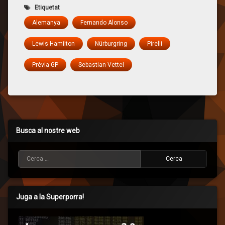
Etiquetat
Alemanya
Fernando Alonso
Lewis Hamilton
Nürburgring
Pirelli
Prèvia GP
Sebastian Vettel
Busca al nostre web
Cerca:
Juga a la Superporra!