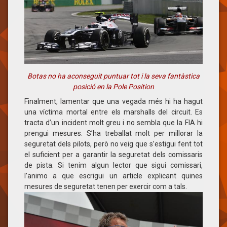
Botas no ha aconseguit puntuar tot i la seva fantàstica
posició en la Pole Position
Finalment, lamentar que una vegada més hi ha hagut
una víctima mortal entre els marshalls del circuit. Es
tracta d’un incident molt greu i no sembla que la FIA hi
prengui mesures. S’ha treballat molt per millorar la
seguretat dels pilots, però no veig que s’estigui fent tot
el suficient per a garantir la seguretat dels comissaris
de pista. Si tenim algun lector que sigui comissari,
l’animo a que escrigui un article explicant quines
mesures de seguretat tenen per exercir com a tals.