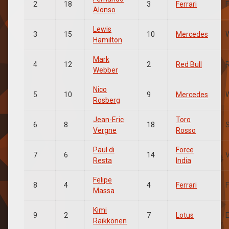
2
18
3
Ferrari
Alonso
Lewis
3
15
10
Mercedes
Hamilton
Mark
4
12
2
Red Bull
Webber
Nico
5
10
9
Mercedes
Rosberg
Jean-Eric
Toro
6
8
18
Vergne
Rosso
Paul di
Force
7
6
14
Resta
India
Felipe
8
4
4
Ferrari
Massa
Kimi
9
2
7
Lotus
Räikkönen