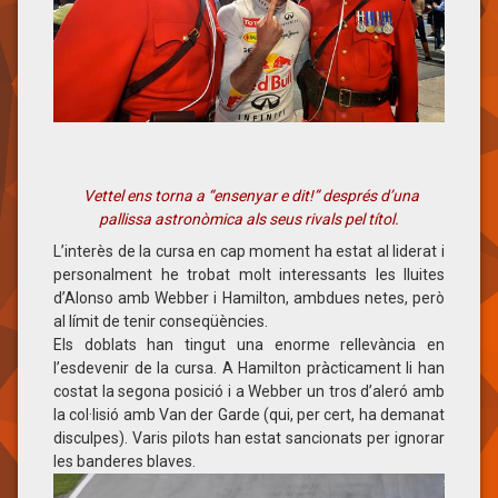
Vettel ens torna a “ensenyar e dit!” després d’una
pallissa astronòmica als seus rivals pel títol.
L’interès de la cursa en cap moment ha estat al liderat i
personalment he trobat molt interessants les lluites
d’Alonso amb Webber i Hamilton, ambdues netes, però
al límit de tenir conseqüències.
Els doblats han tingut una enorme rellevància en
l’esdevenir de la cursa. A Hamilton pràcticament li han
costat la segona posició i a Webber un tros d’aleró amb
la col·lisió amb Van der Garde (qui, per cert, ha demanat
disculpes). Varis pilots han estat sancionats per ignorar
les banderes blaves.