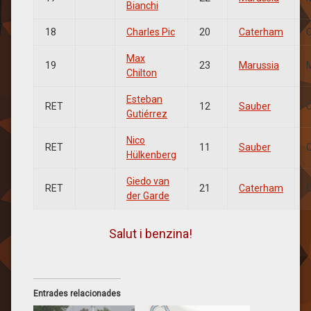
Bianchi
18
Charles Pic
20
Caterham
Max
19
23
Marussia
Chilton
Esteban
RET
12
Sauber
Gutiérrez
Nico
RET
11
Sauber
Hülkenberg
Giedo van
RET
21
Caterham
der Garde
Salut i benzina!
Entrades relacionades