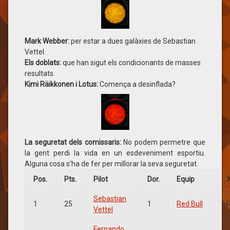
Mark Webber:
per estar a dues galàxies de Sebastian
Vettel.
Els doblats:
que han sigut els condicionants de masses
resultats.
Kimi Räikkonen i Lotus:
Comença a desinflada?
La seguretat dels comissaris:
No podem permetre que
la gent perdi la vida en un esdeveniment esportiu.
Alguna cosa s’ha de fer per millorar la seva seguretat.
Pos.
Pts.
Pilot
Dor.
Equip
X
Sebastian
1
25
1
Red Bull
Vettel
Fernando