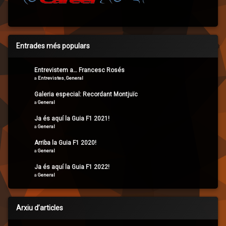
Entrades més populars
Entrevistem a… Francesc Rosés
a
Entrevistes
,
General
Galeria especial: Recordant Montjuïc
a
General
Ja és aquí la Guia F1 2021!
a
General
Arriba la Guia F1 2020!
a
General
Ja és aquí la Guia F1 2022!
a
General
Arxiu d’articles