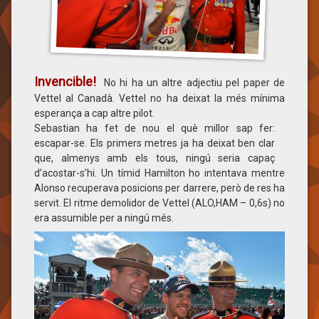
Invencible!
No hi ha un altre adjectiu pel paper de
Vettel al Canadà. Vettel no ha deixat la més mínima
esperança a cap altre pilot.
Sebastian ha fet de nou el què millor sap fer:
escapar-se. Els primers metres ja ha deixat ben clar
que, almenys amb els tous, ningú seria capaç
d’acostar-s’hi. Un tímid Hamilton ho intentava mentre
Alonso recuperava posicions per darrere, però de res ha
servit. El ritme demolidor de Vettel (ALO,HAM – 0,6s) no
era assumible per a ningú més.