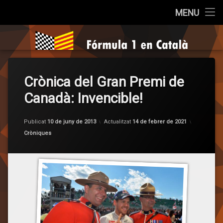
Inici
MENU
Salta
Qui som?
Fórmula 1 e
al
contingut
Cròniques
Crònica del Gran Premi de
La Pregunta
Canadà: Invencible!
Opinió
per
F1 en 
Publicat
10 de juny de 2013
Actualitzat
14 de febrer de 2021
Entrevistes
Categories:
Cròniques
Sèries