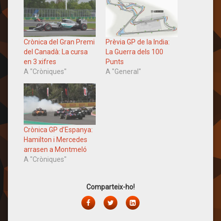
Crònica del Gran Premi
Prèvia GP de la India:
del Canadà: La cursa
La Guerra dels 100
en 3 xifres
Punts
A "Cròniques"
A "General"
Crònica GP d’Espanya:
Hamilton i Mercedes
arrasen a Montmeló
A "Cròniques"
Comparteix-ho!
Facebook
Twitter
LinkedIn