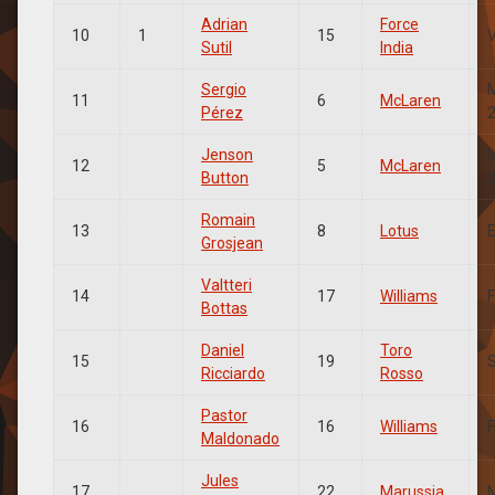
Adrian
Force
10
1
15
Sutil
India
Sergio
11
6
McLaren
Pérez
Jenson
12
5
McLaren
Button
Romain
13
8
Lotus
Grosjean
Valtteri
14
17
Williams
Bottas
Daniel
Toro
15
19
Ricciardo
Rosso
Pastor
16
16
Williams
Maldonado
Jules
17
22
Marussia