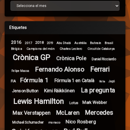
Arxiu d’articles
Etiquetes
2016
2018
2017
Brasil
Abu Dhabi
Bahrain
2019
Austràlia
Campions del món
Bèlgica
Charles Leclerc
Circuit de Catalunya
Crònica GP
Crònica Pole
Daniel Ricciardo
Ferrari
Fernando Alonso
Felipe Massa
Fórmula 1
Fórmula 1 en Català
FIA
Itàlia
Japó
La pregunta
Kimi Räikkönen
Jenson Button
Lewis Hamilton
Mark Webber
Lotus
Mercedes
McLaren
Max Verstappen
Nico Rosberg
Michael Schumacher
monaco