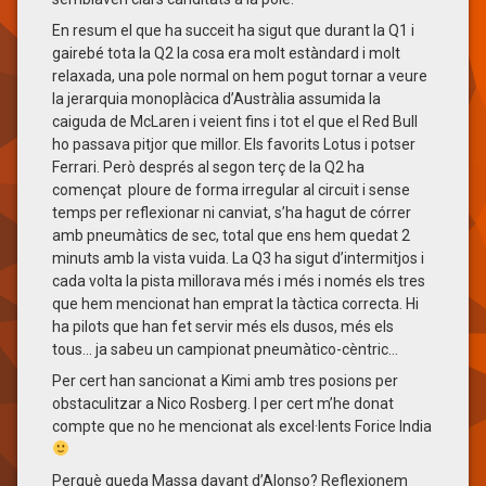
En resum el que ha succeit ha sigut que durant la Q1 i
gairebé tota la Q2 la cosa era molt estàndard i molt
relaxada, una pole normal on hem pogut tornar a veure
la jerarquia monoplàcica d’Austràlia assumida la
caiguda de McLaren i veient fins i tot el que el Red Bull
ho passava pitjor que millor. Els favorits Lotus i potser
Ferrari. Però després al segon terç de la Q2 ha
començat ploure de forma irregular al circuit i sense
temps per reflexionar ni canviat, s’ha hagut de córrer
amb pneumàtics de sec, total que ens hem quedat 2
minuts amb la vista vuida. La Q3 ha sigut d’intermitjos i
cada volta la pista millorava més i més i només els tres
que hem mencionat han emprat la tàctica correcta. Hi
ha pilots que han fet servir més els dusos, més els
tous… ja sabeu un campionat pneumàtico-cèntric…
Per cert han sancionat a Kimi amb tres posions per
obstaculitzar a Nico Rosberg. I per cert m’he donat
compte que no he mencionat als excel·lents Forice India
Perquè queda Massa davant d’Alonso? Reflexionem