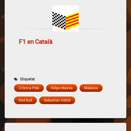
fa segon i acaba
guanyant la cursa. A
Mònaco també és
Vettel…
F1 en Català
Etiquetat
Crònica Pole
Felipe Massa
Malàisia
Red Bull
Sebastian Vettel