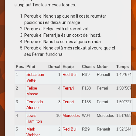
siusplau! Tinc les meves teories:
Perquè el Nano sap que no li costa reumtar
posicions i es deixa un marge.
Perquè el Felipe està ultramotivat.
Perquè el Ferrari ja és un cotxt de l’hosti.
Perquè el Nano ha comés alguna errada.
Perquè el Nano està més relaxat al veure que el
seu Ferrari funciona.
Pos.
Pilot
Dorsal
Equip
Chasis
Motor
Temps
1
Sebastian
1
Red Bull
RB9
Renault
1’49″674
Vettel
2
Felipe
4
Ferrari
F138
Ferrari
1’50″587
Massa
3
Fernando
3
Ferrari
F138
Ferrari
1’50″727
Alonso
4
Lewis
10
Mercedes
W04
Mercedes
1’51″699
Hamilton
5
Mark
2
Red Bull
RB9
Renault
1’52″244
Webber