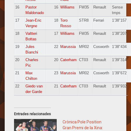
16
Pastor
16
Williams
FW35
Renault
Sense
Maldonado
tmps
17
Jean-Eric
18
Toro
STR8
Ferrari
1’38″157
Vergne
Rosso
18
Valtteri
17
Williams
FW35
Renault
1’38″207
Bottas
19
Jules
22
Marussia
MR02
Cosworth
1’38″434
Bianchi
20
Charles
20
Caterham
CT03
Renault
1’39″314
Pic
21
Max
23
Marussia
MR02
Cosworth
1’39″672
Chilton
22
Giedo van
21
Caterham
CT03
Renault
1’39″932
der Garde
Entrades relacionades
Crònica Pole Position
Gran Premi de la Xina: