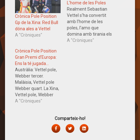
L’home de les Poles
Realment Sebastian
Vettel s'ha convertit
Crònica Pole Position
amb l'home de les
Gp de la Xina: Red Bull
poles, l'amo que
dóna ales a Vettel
domina amb tirania els
A "Cròniques"
dissabtes sense deixar
A "Cròniques"
la més mínima opció a
Crònica Pole Position
cap dels seus rivals.
Gran Premi d’Europa:
L'alemany s'ha
Ens la té jugada…
adjudicat 6 de les
Austràlia: Vettel pole,
últimes 7 poles. Amés,
Webber tercer.
aquesta temporada ho
Malàisia, Vettel pole
ha fet amb un domini
Webber quart. La Xina,
tan estratosfèric que
Vettel pole, Webber
sembla…
surt el 18. Turquia,
A "Cròniques"
Vettel altre cop primer,
el seu company
Comparteix-ho!
d'equip just darrere
seu. Catalunya,
Facebook
Twitter
LinkedIn
l'excepció, Webber surt
primer, però Vettel ho