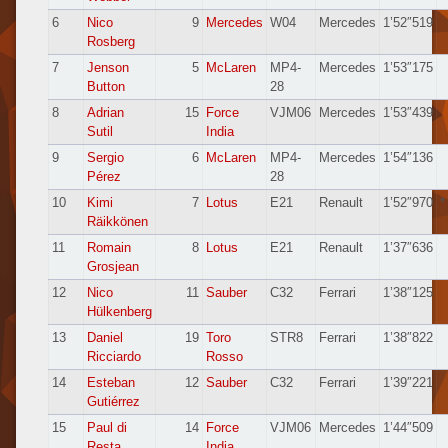
6
Nico
9
Mercedes
W04
Mercedes
1’52″519
Rosberg
7
Jenson
5
McLaren
MP4-
Mercedes
1’53″175
Button
28
8
Adrian
15
Force
VJM06
Mercedes
1’53″439
Sutil
India
9
Sergio
6
McLaren
MP4-
Mercedes
1’54″136
Pérez
28
10
Kimi
7
Lotus
E21
Renault
1’52″970
*
Räikkönen
11
Romain
8
Lotus
E21
Renault
1’37″636
Grosjean
12
Nico
11
Sauber
C32
Ferrari
1’38″125
Hülkenberg
13
Daniel
19
Toro
STR8
Ferrari
1’38″822
Ricciardo
Rosso
14
Esteban
12
Sauber
C32
Ferrari
1’39″221
Gutiérrez
15
Paul di
14
Force
VJM06
Mercedes
1’44″509
Resta
India