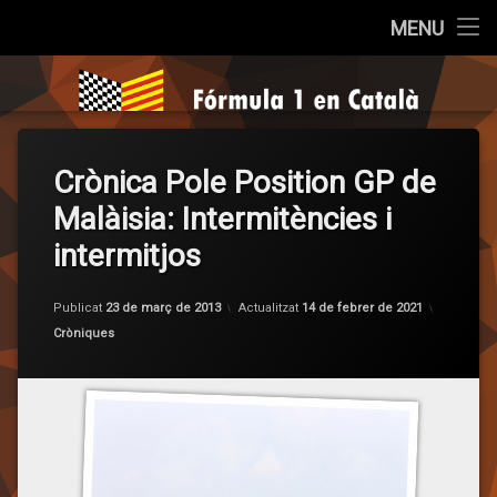
Inici
MENU
Salta
Qui som?
Fórmula 1 e
al
contingut
Cròniques
Crònica Pole Position GP de
La Pregunta
Malàisia: Intermitències i
Opinió
intermitjos
Entrevistes
per
F1 en
Publicat
23 de març de 2013
Actualitzat
14 de febrer de 2021
Categories:
Cròniques
Sèries