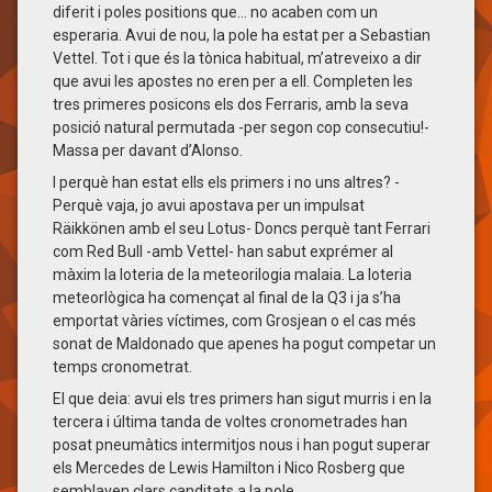
diferit i poles positions que… no acaben com un
esperaria. Avui de nou, la pole ha estat per a Sebastian
Vettel. Tot i que és la tònica habitual, m’atreveixo a dir
que avui les apostes no eren per a ell. Completen les
tres primeres posicons els dos Ferraris, amb la seva
posició natural permutada -per segon cop consecutiu!-
Massa per davant d’Alonso.
I perquè han estat ells els primers i no uns altres? -
Perquè vaja, jo avui apostava per un impulsat
Räikkönen amb el seu Lotus- Doncs perquè tant Ferrari
com Red Bull -amb Vettel- han sabut exprémer al
màxim la loteria de la meteorilogia malaia. La loteria
meteorlògica ha començat al final de la Q3 i ja s’ha
emportat vàries víctimes, com Grosjean o el cas més
sonat de Maldonado que apenes ha pogut competar un
temps cronometrat.
El que deia: avui els tres primers han sigut murris i en la
tercera i última tanda de voltes cronometrades han
posat pneumàtics intermitjos nous i han pogut superar
els Mercedes de Lewis Hamilton i Nico Rosberg que
semblaven clars canditats a la pole.