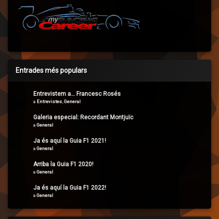
Entrades més populars
Entrevistem a… Francesc Rosés
a
Entrevistes
,
General
Galeria especial: Recordant Montjuïc
a
General
Ja és aquí la Guia F1 2021!
a
General
Arriba la Guia F1 2020!
a
General
Ja és aquí la Guia F1 2022!
a
General