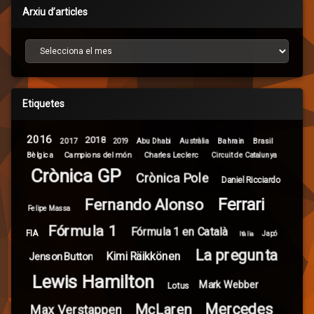
Arxiu d’articles
Arxiu d’articles
Etiquetes
2016
2018
2017
Brasil
Abu Dhabi
Bahrain
2019
Austràlia
Campions del món
Bèlgica
Charles Leclerc
Circuit de Catalunya
Crònica GP
Crònica Pole
Daniel Ricciardo
Ferrari
Fernando Alonso
Felipe Massa
Fórmula 1
Fórmula 1 en Català
FIA
Itàlia
Japó
La pregunta
Kimi Räikkönen
Jenson Button
Lewis Hamilton
Mark Webber
Lotus
Mercedes
McLaren
Max Verstappen