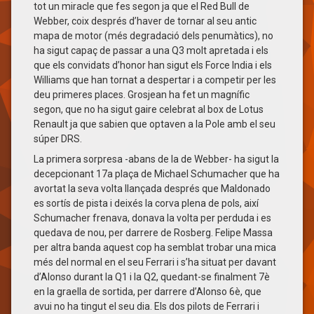
tot un miracle que fes segon ja que el Red Bull de
Webber, coix després d’haver de tornar al seu antic
mapa de motor (més degradació dels penumàtics), no
ha sigut capaç de passar a una Q3 molt apretada i els
que els convidats d’honor han sigut els Force India i els
Williams que han tornat a despertar i a competir per les
deu primeres places. Grosjean ha fet un magnífic
segon, que no ha sigut gaire celebrat al box de Lotus
Renault ja que sabien que optaven a la Pole amb el seu
súper DRS.
La primera sorpresa -abans de la de Webber- ha sigut la
decepcionant 17a plaça de Michael Schumacher que ha
avortat la seva volta llançada després que Maldonado
es sortís de pista i deixés la corva plena de pols, així
Schumacher frenava, donava la volta per perduda i es
quedava de nou, per darrere de Rosberg. Felipe Massa
per altra banda aquest cop ha semblat trobar una mica
més del normal en el seu Ferrari i s’ha situat per davant
d’Alonso durant la Q1 i la Q2, quedant-se finalment 7è
en la graella de sortida, per darrere d’Alonso 6è, que
avui no ha tingut el seu dia. Els dos pilots de Ferrari i