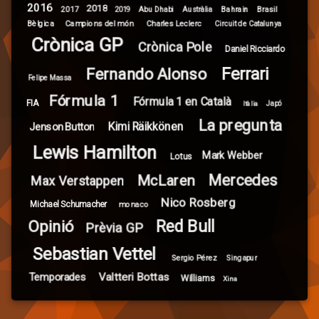
2016
2018
2017
Brasil
Abu Dhabi
Bahrain
2019
Austràlia
Campions del món
Bèlgica
Charles Leclerc
Circuit de Catalunya
Crònica GP
Crònica Pole
Daniel Ricciardo
Ferrari
Fernando Alonso
Felipe Massa
Fórmula 1
Fórmula 1 en Català
FIA
Itàlia
Japó
La pregunta
Kimi Räikkönen
Jenson Button
Lewis Hamilton
Mark Webber
Lotus
Mercedes
McLaren
Max Verstappen
Nico Rosberg
Michael Schumacher
monaco
Red Bull
Opinió
Prèvia GP
Sebastian Vettel
Sergio Pérez
Singapur
Valtteri Bottas
Temporades
Williams
Xina