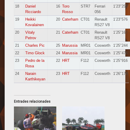
18
Daniel
16
Toro
STR7
Ferrari
1’23″250
Ricciardo
Rosso
056
19
Heikki
20
Caterham
CT01
Renault
1’23″576
Kovalainen
RS27 V8
20
Vitaly
21
Caterham
CT01
Renault
1’25″167
Petrov
RS27 V8
21
Charles Pic
25
Marussia
MR01
Cosworth
1’25″244
22
Timo Glock
24
Marussia
MR01
Cosworth
1’25″476
23
Pedro de la
22
HRT
F112
Cosworth
1’25″916
Rosa
24
Narain
23
HRT
F112
Cosworth
1’26″178
Karthikeyan
Entrades relacionades