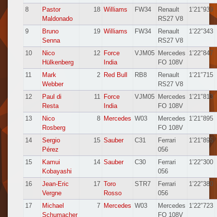
8
Pastor
18
Williams
FW34
Renault
1’21″939
Maldonado
RS27 V8
9
Bruno
19
Williams
FW34
Renault
1’22″343
Senna
RS27 V8
10
Nico
12
Force
VJM05
Mercedes
1’22″847
Hülkenberg
India
FO 108V
11
Mark
2
Red Bull
RB8
Renault
1’21″715
Webber
RS27 V8
12
Paul di
11
Force
VJM05
Mercedes
1’21″813
Resta
India
FO 108V
13
Nico
8
Mercedes
W03
Mercedes
1’21″895
Rosberg
FO 108V
14
Sergio
15
Sauber
C31
Ferrari
1’21″895
Pérez
056
15
Kamui
14
Sauber
C30
Ferrari
1’22″300
Kobayashi
056
16
Jean-Eric
17
Toro
STR7
Ferrari
1’22″380
Vergne
Rosso
056
17
Michael
7
Mercedes
W03
Mercedes
1’22″723
Schumacher
FO 108V