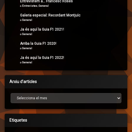
Entrevistem a… Francesc Rosés
a
Entrevistes
,
General
Galeria especial: Recordant Montjuïc
a
General
Ja és aquí la Guia F1 2021!
a
General
Arriba la Guia F1 2020!
a
General
Ja és aquí la Guia F1 2022!
a
General
Arxiu d’articles
Arxiu d’articles
Etiquetes