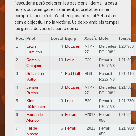
l’escuderia però celebren les posicions i demà, la cosa
no els pot anar gaire malament, sobretot tenint en
compte la posició de Webber i posant-se al Sebastian
com a objectiu, i no la victòria. Us deixo amb els temps i
les ganes de veure la cursa demà:
Pos.
Pilot
Dorsal
Equip
Xassís
Motor
Temps
1
Lewis
4
McLaren
MP4-
Mercedes
1’20″953
Hamilton
27
FO 108V
2
Romain
10
Lotus
E20
Renault
1’21″366
Grosjean
RS27 V8
3
Sebastian
1
Red Bull
RB8
Renault
1’21″416
Vettel
RS27 V8
4
Jenson
3
McLaren
MP4-
Mercedes
1’21″583
Button
27
FO 108V
5
Kimi
9
Lotus
E20
Renault
1’21″730
Räikkönen
RS27 V8
6
Fernando
5
Ferrari
F2012
Ferrari
1’21″844
Alonso
056
7
Felipe
6
Ferrari
F2012
Ferrari
1’21″900
Massa
056