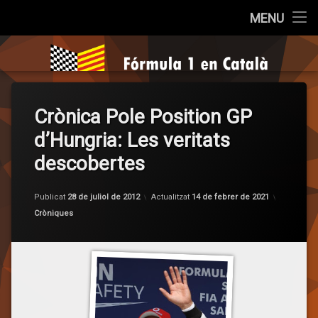
Inici
MENU
Salta
Qui som?
Fórmula 1 e
al
contingut
Cròniques
Crònica Pole Position GP
La Pregunta
d’Hungria: Les veritats
Opinió
descobertes
Entrevistes
per
F1 en 
Publicat
28 de juliol de 2012
Actualitzat
14 de febrer de 2021
Categories:
Cròniques
Sèries