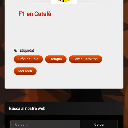
F1 en Català
Etiquetat
Crònica Pole
Hongria
Lewis Hamilton
McLaren
Busca al nostre web
Cerca: