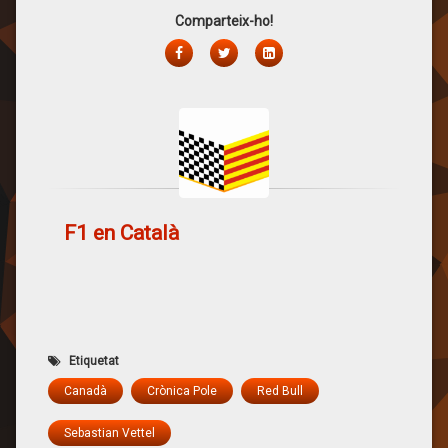
Comparteix-ho!
Facebook
Twitter
LinkedIn
F1 en Català
Etiquetat
Canadà
Crònica Pole
Red Bull
Sebastian Vettel