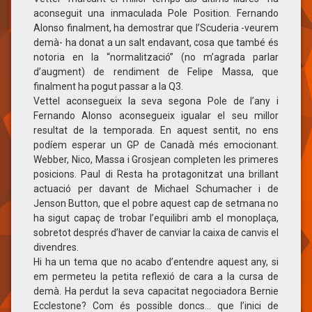
aconseguit una inmaculada Pole Position. Fernando
Alonso finalment, ha demostrar que l’Scuderia -veurem
demà- ha donat a un salt endavant, cosa que també és
notoria en la “normalització” (no m’agrada parlar
d’augment) de rendiment de Felipe Massa, que
finalment ha pogut passar a la Q3.
Vettel aconsegueix la seva segona Pole de l’any i
Fernando Alonso aconsegueix igualar el seu millor
resultat de la temporada. En aquest sentit, no ens
podíem esperar un GP de Canadà més emocionant.
Webber, Nico, Massa i Grosjean completen les primeres
posicions. Paul di Resta ha protagonitzat una brillant
actuació per davant de Michael Schumacher i de
Jenson Button, que el pobre aquest cap de setmana no
ha sigut capaç de trobar l’equilibri amb el monoplaça,
sobretot després d’haver de canviar la caixa de canvis el
divendres.
Hi ha un tema que no acabo d’entendre aquest any, si
em permeteu la petita reflexió de cara a la cursa de
demà. Ha perdut la seva capacitat negociadora Bernie
Ecclestone? Com és possible doncs… que l’inici de