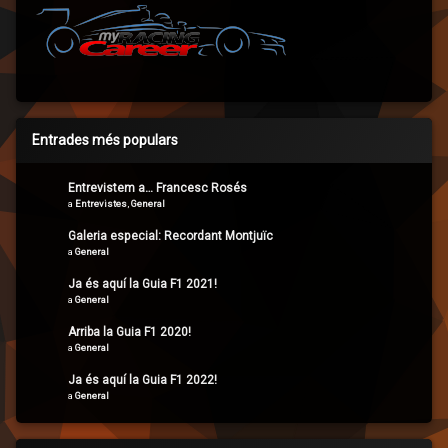
Entrades més populars
Entrevistem a… Francesc Rosés
a
Entrevistes
,
General
Galeria especial: Recordant Montjuïc
a
General
Ja és aquí la Guia F1 2021!
a
General
Arriba la Guia F1 2020!
a
General
Ja és aquí la Guia F1 2022!
a
General