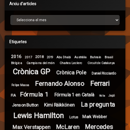
Arxiu d’articles
Arxiu d’articles
Etiquetes
2016
2018
2017
Brasil
Abu Dhabi
Bahrain
2019
Austràlia
Campions del món
Bèlgica
Charles Leclerc
Circuit de Catalunya
Crònica GP
Crònica Pole
Daniel Ricciardo
Ferrari
Fernando Alonso
Felipe Massa
Fórmula 1
Fórmula 1 en Català
FIA
Itàlia
Japó
La pregunta
Kimi Räikkönen
Jenson Button
Lewis Hamilton
Mark Webber
Lotus
Mercedes
McLaren
Max Verstappen