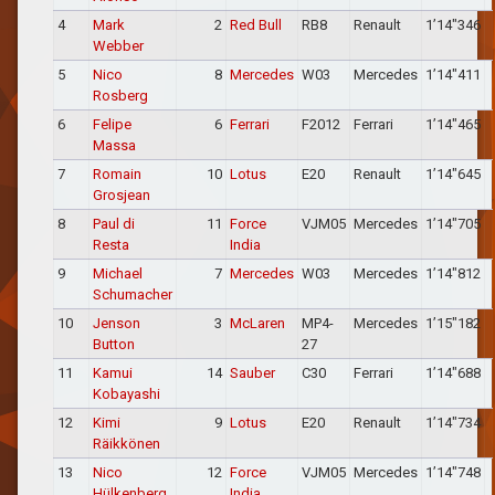
4
Mark
2
Red Bull
RB8
Renault
1’14″346
Webber
5
Nico
8
Mercedes
W03
Mercedes
1’14″411
Rosberg
6
Felipe
6
Ferrari
F2012
Ferrari
1’14″465
Massa
7
Romain
10
Lotus
E20
Renault
1’14″645
Grosjean
8
Paul di
11
Force
VJM05
Mercedes
1’14″705
Resta
India
9
Michael
7
Mercedes
W03
Mercedes
1’14″812
Schumacher
10
Jenson
3
McLaren
MP4-
Mercedes
1’15″182
Button
27
11
Kamui
14
Sauber
C30
Ferrari
1’14″688
Kobayashi
12
Kimi
9
Lotus
E20
Renault
1’14″734
Räikkönen
13
Nico
12
Force
VJM05
Mercedes
1’14″748
Hülkenberg
India