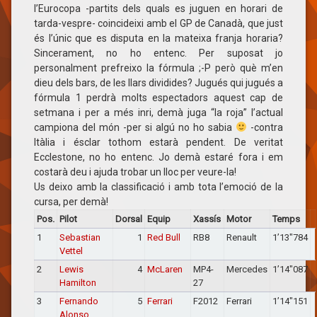
l’Eurocopa -partits dels quals es juguen en horari de
tarda-vespre- coincideixi amb el GP de Canadà, que just
és l’únic que es disputa en la mateixa franja horaria?
Sincerament, no ho entenc. Per suposat jo
personalment prefreixo la fórmula ;-P però què m’en
dieu dels bars, de les llars dividides? Jugués qui jugués a
fórmula 1 perdrà molts espectadors aquest cap de
setmana i per a més inri, demà juga “la roja” l’actual
campiona del món -per si algú no ho sabia
-contra
Itàlia i ésclar tothom estarà pendent. De veritat
Ecclestone, no ho entenc. Jo demà estaré fora i em
costarà deu i ajuda trobar un lloc per veure-la!
Us deixo amb la classificació i amb tota l’emoció de la
cursa, per demà!
Pos.
Pilot
Dorsal
Equip
Xassís
Motor
Temps
1
Sebastian
1
Red Bull
RB8
Renault
1’13″784
Vettel
2
Lewis
4
McLaren
MP4-
Mercedes
1’14″087
Hamilton
27
3
Fernando
5
Ferrari
F2012
Ferrari
1’14″151
Alonso