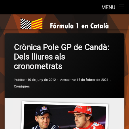
Inici
MENU
Salta
Qui som?
Fórmula 1 e
al
contingut
Cròniques
Crònica Pole GP de Candà:
La Pregunta
Dels lliures als
Opinió
cronometrats
Entrevistes
per
F1 en 
Publicat
10 de juny de 2012
Actualitzat
14 de febrer de 2021
Categories:
Cròniques
Sèries