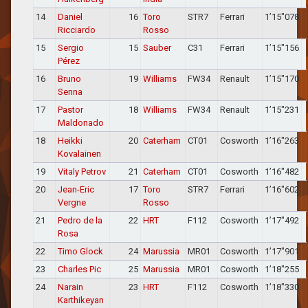
14
Daniel
16
Toro
STR7
Ferrari
1’15″078
Ricciardo
Rosso
15
Sergio
15
Sauber
C31
Ferrari
1’15″156
Pérez
16
Bruno
19
Williams
FW34
Renault
1’15″170
Senna
17
Pastor
18
Williams
FW34
Renault
1’15″231
Maldonado
18
Heikki
20
Caterham
CT01
Cosworth
1’16″263
Kovalainen
19
Vitaly Petrov
21
Caterham
CT01
Cosworth
1’16″482
20
Jean-Eric
17
Toro
STR7
Ferrari
1’16″602
Vergne
Rosso
21
Pedro de la
22
HRT
F112
Cosworth
1’17″492
Rosa
22
Timo Glock
24
Marussia
MR01
Cosworth
1’17″901
23
Charles Pic
25
Marussia
MR01
Cosworth
1’18″255
24
Narain
23
HRT
F112
Cosworth
1’18″330
Karthikeyan