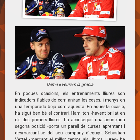
Demà li veurem la gràcia
En poques ocasions, els entrenaments lliures son
indicadors fiables de com aniran les coses, i menys en
una temporada boja com aquesta. En aquesta ocasió,
ha sigut ben bé el contrari. Hamilton -havent brillat en
els dos primers lliures- ha aconseguit una anunciada
segona posició -porta un parell de curses aprentant i
desmarcant-se del seu company d’equip-. Sebastian
Vettel -marcant el millor temps als últims lliures- ha