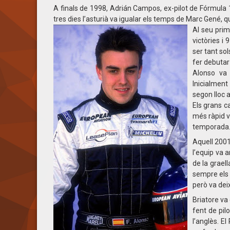
A finals de 1998, Adrián Campos, ex-pilot de Fórmula 1 
tres dies l’asturià va igualar els temps de Marc Gené, q
Al seu prim
victòries i
ser tant so
fer debutar 
Alonso va 
Inicialmen
segon lloc 
Els grans ca
més ràpid va
temporada
Aquell 2001
l’equip va 
de la graell
sempre els 
però va dei
Briatore va 
fent de pil
l’anglès. E