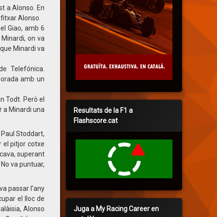
st a Alonso. En
fitxar Alonso.
uel Giao, amb 6
b Minardi, on va
 que Minardi va
e Telefónica.
mporada amb un
an Todt. Però el
ar a Minardi una
Resultats de la F1 a
Flashscore.cat
 Paul Stoddart,
el pitjor cotxe
tocava, superant
 No va puntuar,
 va passar l’any
upar el lloc de
Juga a My Racing Career en
alàisia, Alonso