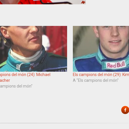
pions del món (24): Michael
Els campions del món (29): Ki
acher
A "Els campions del món"
 campions del món"
F