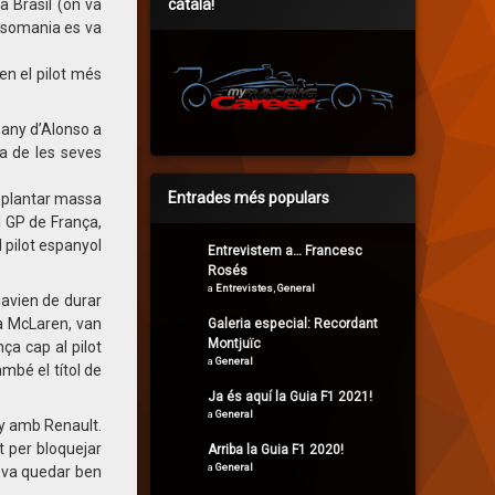
català!
 a Brasil (on va
onsomania es va
en el pilot més
pany d’Alonso a
a de les seves
Entrades més populars
an plantar massa
l GP de França,
 pilot espanyol
Entrevistem a… Francesc
Rosés
a
Entrevistes
,
General
havien de durar
a McLaren, van
Galeria especial: Recordant
Montjuïc
ça cap al pilot
a
General
mbé el títol de
Ja és aquí la Guia F1 2021!
a
General
ny amb Renault.
t per bloquejar
Arriba la Guia F1 2020!
a
General
o va quedar ben