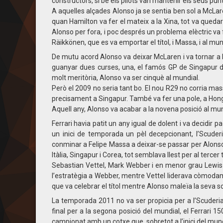
constructors, si bé els pilots van mantenir els seus punt
A aquelles alçades Alonso ja se sentia ben sol a McLaren, t
quan Hamilton va fer el mateix a la Xina, tot va quedar
Alonso per fora, i poc després un problema elèctric va 
Räikkönen, que es va emportar el títol, i Massa, i al mun
De mutu acord Alonso va deixar McLaren i va tornar a R
guanyar dues curses, una, el famós GP de Singapur de 
molt meritòria, Alonso va ser cinquè al mundial.
Però el 2009 no seria tant bo. El nou R29 no corria mas
precisament a Singapur. També va fer una pole, a Hong
Aquell any, Alonso va acabar a la novena posició al mun
Ferrari havia patit un any igual de dolent i va decidir 
un inici de temporada un pèl decepcionant, l’Scuder
conminar a Felipe Massa a deixar-se passar per Alonso 
Itàlia, Singapur i Corea, tot semblava llest per al tercer 
Sebastian Vettel, Mark Webber i en menor grau Lewis H
l’estratègia a Webber, mentre Vettel liderava còmodam
que va celebrar el títol mentre Alonso maleïa la seva sor
La temporada 2011 no va ser propicia per a l’Scuderia.
final per a la segona posició del mundial, el Ferrari 15
campionat amb un cotxe que, sobretot a l’inici del mundi