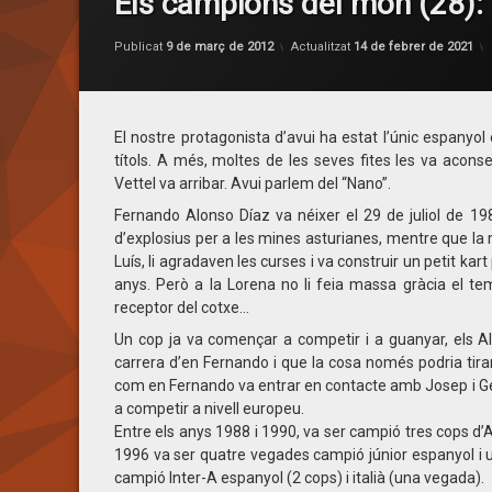
Els campions del món (28):
Publicat
9 de març de 2012
Actualitzat
14 de febrer de 2021
El nostre protagonista d’avui ha estat l’únic espanyo
títols. A més, moltes de les seves fites les va acons
Vettel va arribar. Avui parlem del “Nano”.
Fernando Alonso Díaz va néixer el 29 de juliol de 19
d’explosius per a les mines asturianes, mentre que la 
Luís, li agradaven les curses i va construir un petit ka
anys. Però a la Lorena no li feia massa gràcia el te
receptor del cotxe…
Un cop ja va començar a competir i a guanyar, els Al
carrera d’en Fernando i que la cosa només podria tirar
com en Fernando va entrar en contacte amb Josep i Gen
a competir a nivell europeu.
Entre els anys 1988 i 1990, va ser campió tres cops d’As
1996 va ser quatre vegades campió júnior espanyol i u
campió Inter-A espanyol (2 cops) i italià (una vegada).