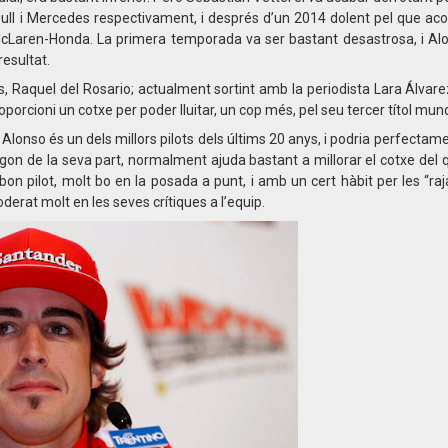
Bull i Mercedes respectivament, i després d’un 2014 dolent pel que a
e McLaren-Honda. La primera temporada va ser bastant desastrosa, i A
esultat.
s, Raquel del Rosario; actualment sortint amb la periodista Lara Álva
orcioni un cotxe per poder lluitar, un cop més, pel seu tercer títol mund
lonso és un dels millors pilots dels últims 20 anys, i podria perfectamen
segon de la seva part, normalment ajuda bastant a millorar el cotxe del 
bon pilot, molt bo en la posada a punt, i amb un cert hàbit per les “ra
derat molt en les seves crítiques a l’equip.