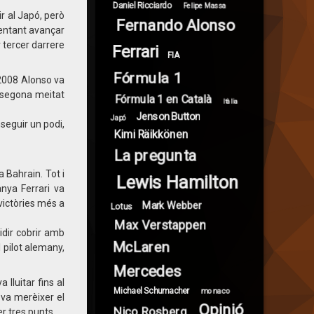
Daniel Ricciardo
Felipe Massa
ir al Japó, però
Fernando Alonso
tentant avançar
 tercer darrere
Ferrari
FIA
Fórmula 1
 2008 Alonso va
a segona meitat
Fórmula 1 en Català
Itàlia
Jenson Button
Japó
seguir un podi,
Kimi Räikkönen
La pregunta
a Bahrain. Tot i
Lewis Hamilton
nya Ferrari va
victòries més a
Mark Webber
Lotus
Max Verstappen
idir cobrir amb
McLaren
 pilot alemany,
Mercedes
lluitar fins al
Michael Schumacher
monaco
o va merèixer el
Opinió
Nico Rosberg
r tres punts.