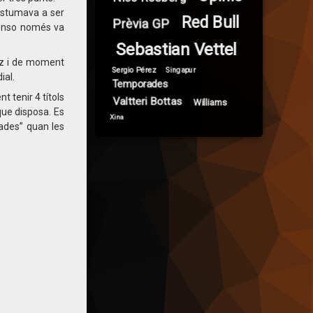
costumava a ser
Red Bull
Prèvia GP
lonso només va
Sebastian Vettel
rez i de moment
Sergio Pérez
Singapur
ial.
Temporades
t tenir 4 títols
Valtteri Bottas
Williams
que disposa. Es
Xina
jades” quan les