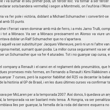
ole i va sumar el seu primer podi, un tercer lloc. Va tornar a ser tercer
declarar sota bandera vermella) i segon a Montmeló, on l’eufória i l’Al
 va fer pole i victòria, doblant a Michael Schumacher i convertint-se 
al amb 55 punts.
acher i Ferrari varen dominar amb mà de ferro, i a més Jarno Trulli, com
ns i tot a Mónaco. Va ser a Mónaco precisament on Alonso va viure un
ntentava doblar un Ralf Schumacher que no s’apartava.
i aquell va ser substituït per Jacques Villeneuve, però ni un ni l’altre v
 segona meitat, sumant quan podia. La millor cursa segurament va ser e
 per un Schumacher que va fer 4 aturades. Tot i no guanyar cap cursa, el
 el company a Renault i el canvi en el reglament dels pneumàtics, que 
es dues promeses més fermes, en Fernando a Renault i Kimi Räikkönen 
anyar 7 curses, però la superior fiabilitat del R25 va decantar la balan
la història al GP de Brasil, i en les dues últimes curses va confirmar ta
xava per McLaren per a la temporada 2007. Així doncs, li quedava un a
ral, la temporada va ser bastant més tensa. A Hongria, va ser penalitza
 semblava lles per guanyar, la femella de la roda del darrere esquerra n