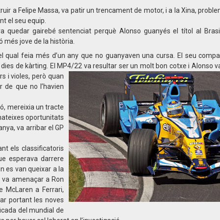
ruir a Felipe Massa, va patir un trencament de motor, i a la Xina, proble
nt el seu equip.
a quedar gairebé sentenciat perquè Alonso guanyés el títol al Brasi
 més jove de la història.
el qual feia més d’un any que no guanyaven una cursa. El seu compa
 dies de kàrting. El MP4/22 va resultar ser un molt bon cotxe i Alonso
s i violes, però quan
 de que no l’havien
ó, mereixia un tracte
mateixes oportunitats
anya, va arribar el GP
t els classificatoris
ue esperava darrere
n es van queixar a la
so va amenaçar a Ron
de McLaren a Ferrari,
ar portant les noves
ificada del mundial de