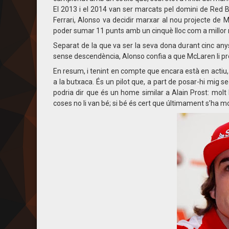
El 2013 i el 2014 van ser marcats pel domini de Red 
Ferrari, Alonso va decidir marxar al nou projecte d
poder sumar 11 punts amb un cinquè lloc com a millor r
Separat de la que va ser la seva dona durant cinc any
sense descendència, Alonso confia a que McLaren li prop
En resum, i tenint en compte que encara està en actiu, A
a la butxaca. És un pilot que, a part de posar-hi mig 
podria dir que és un home similar a Alain Prost: molt 
coses no li van bé; si bé és cert que últimament s’ha mo