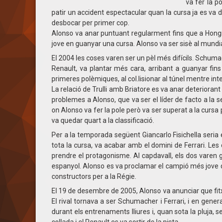
va fer la p
patir un accident espectacular quan la cursa ja es va 
desbocar per primer cop.
Alonso va anar puntuant regularment fins que a Hongria
jove en guanyar una cursa. Alonso va ser sisè al mundi
El 2004 les coses varen ser un pèl més difícils. Schum
Renault, va plantar més cara, arribant a guanyar fi
primeres polèmiques, al col.lisionar al túnel mentre i
La relació de Trulli amb Briatore es va anar deteriorant 
problemes a Alonso, que va ser el líder de facto a la
on Alonso va fer la pole però va ser superat a la cursa
va quedar quart a la classificació.
Per a la temporada següent Giancarlo Fisichella seria
tota la cursa, va acabar amb el domini de Ferrari. L
prendre el protagonisme. Al capdavall, els dos varen gu
espanyol. Alonso es va proclamar el campió més jove de 
constructors per a la Régie.
El 19 de desembre de 2005, Alonso va anunciar que fit
El rival tornava a ser Schumacher i Ferrari, i en gene
durant els entrenaments lliures i, quan sota la pluja,