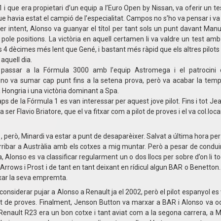
i que era propietari d’un equip a l’Euro Open by Nissan, va oferir un te
ue havia estat el campió de l’especialitat. Campos no s’ho va pensar i va 
er inten
t, Alonso va guanyar el títol per tant sols un punt davant Man
 9 pole positions. La victòria en aquell certamen li va valdre un test am
ls 4 dècimes més lent que Gené, i bastant més ràpid que els altres pilots
aquell dia.
passar a la Fórmula 3000 amb l’equip Astromega i el patrocini d
t no va sumar cap punt fins a la setena prova, però va acabar la te
a Hongria i una victòria dominant a Spa.
ps de la Fórmula 1 es van interessar per aquest jove pilot. Fins i tot Je
 ser Flavio Briatore, que el va fitxar com a pilot de proves i el va col.loc
.
, però, Minardi va estar a punt de desaparèixer. Salvat a última hora per
arribar a Austràlia amb els cotxes a mig muntar. Però a pesar de conduir 
a, Alonso es va classificar regularment un o dos llocs per sobre d’on li 
Arrows i Prost i de tant en tant deixant en rídicul algun BAR o Benetton.
xar la seva empremta.
considerar pujar a Alonso a Renault ja el 2002, però el pilot espanyol es
ot de proves. Finalment, Jenson Button va marxar a BAR i Alonso va oc
l Renault R23 era un bon cotxe i tant aviat com a la segona carrera, a M