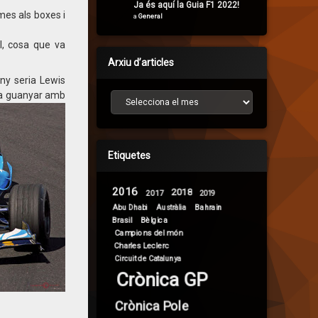
Ja és aquí la Guia F1 2022!
mes als boxes i
a
General
l, cosa que va
Arxiu d’articles
ny seria Lewis
 va guanyar amb
Arxiu d’articles
Etiquetes
2016
2018
2017
2019
Abu Dhabi
Bahrain
Austràlia
Brasil
Bèlgica
Campions del món
Charles Leclerc
Circuit de Catalunya
Crònica GP
Crònica Pole