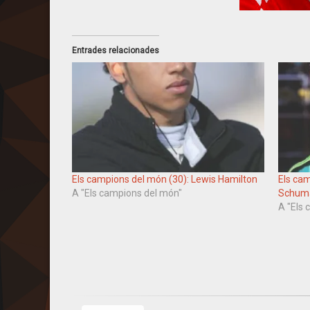
Entrades relacionades
Els campions del món (30): Lewis Hamilton
Els cam
A "Els campions del món"
Schum
A "Els