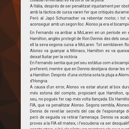
collada i el Renault es va sortir de la pista.
A Itàlia, després de ser penalitzat injustament per obst
amb la tàctica de cursa varen fer que critiquès durame
Però al Japó Schumacher va rebentar motor, i tot v
aconseguir amb un segon lloc. Alonso ja era el bicampió
En Fernando va arribar a McLaren en un període en 
Hamilton, anglès protegit de Ron Dennis des dels seus
ell la seva
segona cursa a McLaren. Tot semblaven flor
Alonso va guanyar a Mònaco, Hamilton es va queixar
deixat lluitar per la victòria.
En Fernando sentia que pel seu estàtus com a bicampi
preferent, mentre que en Dennis desitjava donar les 
a Hamilton. Després d’una victòria sota la pluja a Alem
d’Hongria.
A causa d’un error, Alonso va estar aturat al box duran
més estona del compte, propiciant que Hamilton, q
seu, no pogués fer cap més volta llançada. Els Hamilto
FIA, que va penalitzar Alonso. Segons sembla, Alon
Dennis de revel.lar secrets del cas de l’espionatge 
però de seguida va retirar l’amenaça. Dennis va acab
proves a la FIA ell mateix, i l’escuderia va ser desqual