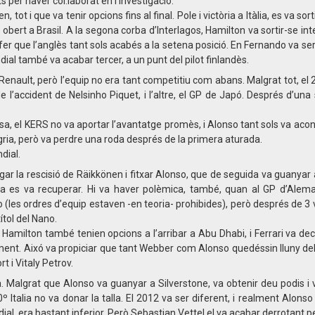
s per haver col.laborat en l’investigació.
ot i que va tenir opcions fins al final. Pole i victòria a Itàlia, es va sort
 obert a Brasil. A la segona corba d’Interlagos, Hamilton va sortir-se in
fer que l’anglès tant sols acabés a la setena posició. En Fernando va ser
dial també va acabar tercer, a un punt del pilot finlandès.
enault, però l’equip no era tant competitiu com abans. Malgrat tot, el
l’accident de Nelsinho Piquet, i l’altre, el GP de Japó. Després d’un
sa, el KERS no va aportar l’avantatge promès, i Alonso tant sols va acon
ria, però va perdre una roda després de la primera aturada.
dial.
pagar la rescisió de Räikkönen i fitxar Alonso, que de seguida va guanyar 
ia es va recuperar. Hi va haver polèmica, també, quan al GP d’Alema
(les ordres d’equip estaven -en teoria- prohibides), però després de 3 
títol del Nano.
amilton també tenien opcions a l’arribar a Abu Dhabi, i Ferrari va dec
ent. Aixó va propiciar que tant Webber com Alonso quedéssin lluny del
t i Vitaly Petrov.
 Malgrat que Alonso va guanyar a Silverstone, va obtenir deu podis i va 
0º Italia no va donar la talla. El 2012 va ser diferent, i realment Alons
al, era bastant inferior. Però Sebastian Vettel el va acabar derrotant pe