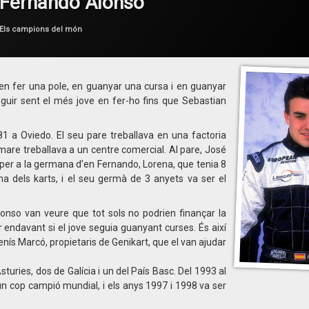
 Fernando Alonso
per
F1 en Català
Categories:
Els campions del món
l en fer una pole, en guanyar una cursa i en guanyar
eguir sent el més jove en fer-ho fins que Sebastian
81 a Oviedo. El seu pare treballava en una factoria
mare treballava a un centre comercial. Al pare, José
rt per a la germana d’en Fernando, Lorena, que tenia 8
ma dels karts, i el seu germà de 3 anyets va ser el
onso van veure que tot sols no podrien finançar la
 endavant si el jove seguia guanyant curses. És així
ís Marcó, propietaris de Genikart, que el van ajudar
turies, dos de Galícia i un del País Basc. Del 1993 al
n cop campió mundial, i els anys 1997 i 1998 va ser