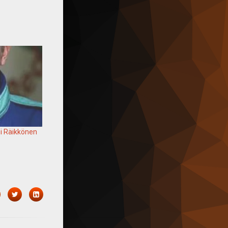
mi Räikkönen
acebook
Twitter
LinkedIn