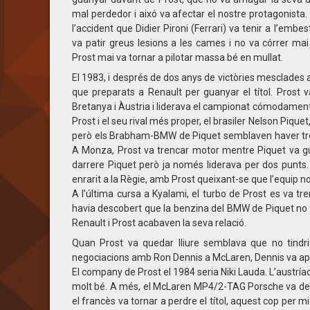
mal perdedor i aixó va afectar el nostre protagonista.
l’accident que Didier Pironi (Ferrari) va tenir a l’emb
va patir greus lesions a les cames i no va córrer mai 
Prost mai va tornar a pilotar massa bé en mullat.
El 1983, i després de dos anys de victòries mesclades
que preparats a Renault per guanyar el títol. Prost v
Bretanya i Àustria i liderava el campionat cómodamen
Prost i el seu rival més proper, el brasiler Nelson Pique
però els Brabham-BMW de Piquet semblaven haver trob
A Monza, Prost va trencar motor mentre Piquet va gu
darrere Piquet però ja només liderava per dos punts.
enrarit a la Règie, amb Prost queixant-se que l’equip no
A l’última cursa a Kyalami, el turbo de Prost es va tren
havia descobert que la benzina del BMW de Piquet no era
Renault i Prost acabaven la seva relació.
Quan Prost va quedar lliure semblava que no tindr
negociacions amb Ron Dennis a McLaren, Dennis va aprof
El company de Prost el 1984 seria Niki Lauda. L’austríac 
molt bé. A més, el McLaren MP4/2-TAG Porsche va demos
el francès va tornar a perdre el títol, aquest cop per m