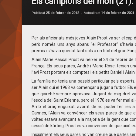
Els campions del món (21): 
Publicat
25 de febrer de 2012
Actualitzat
14 de febrer de 2021
Per als aficionats més joves Alain Prost va ser el cap d
però només uns anys abans “el Professor” s’havia 
premis i s’havia quedat tant sols a un títol del gran Fa
Alain Marie Pascal Prost va nèixer el 24 de febrer de 1
França. Els seus pares, André i Marie-Rose, tenien
l’avi Prost portant els comptes i els petits Daniel i Ala
La família no tenia una passió particular pels esports,
ser Alain qui el 1963 va començar a jugar a futbol. Els 
que gairebé sempre aprovava. Jugant de mig dret va
l’escola del Saint Etienne, però el 1970 es va fer mal al ge
Amb el braç enguixat, avorrit de no poder fer res a
Cannes, l’Alain va convèncer els seus pares de que e
voltes estava avançant a la majoria de la gent que com
sessió de kàrting, Prost es va convèncer de que aixó era
Inicialment els seus pares no van creure que parlés ser