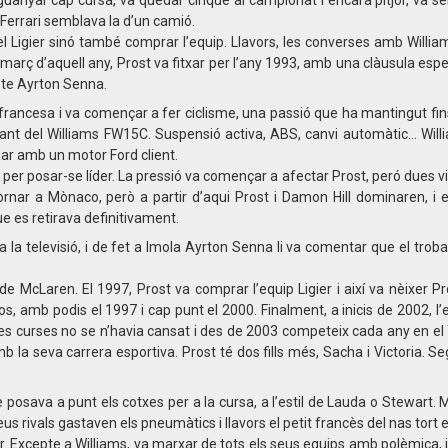
guanyar cap cursa, va quedar cinquè al campionat i encara pitjor, va s
l Ferrari semblava la d’un camió.
 el Ligier sinó també comprar l’equip. Llavors, les converses amb Willi
 març d’aquell any, Prost va fitxar per l’any 1993, amb una clàusula espe
pte Ayrton Senna.
 francesa i va començar a fer ciclisme, una passió que ha mantingut fins 
volant del Williams FW15C. Suspensió activa, ABS, canvi automàtic… Wi
mar amb un motor Ford client.
 per posar-se líder. La pressió va començar a afectar Prost, peró dues vi
tornar a Mònaco, però a partir d’aqui Prost i Damon Hill dominaren, i 
ue es retirava definitivament.
 la televisió, i de fet a Imola Ayrton Senna li va comentar que el trobav
e McLaren. El 1997, Prost va comprar l’equip Ligier i així va nèixer Pr
xos, amb podis el 1997 i cap punt el 2000. Finalment, a inicis de 2002, l
 les curses no se n’havia cansat i des de 2003 competeix cada any en e
b la seva carrera esportiva. Prost té dos fills més, Sacha i Victoria. Se
posava a punt els cotxes per a la cursa, a l’estil de Lauda o Stewart.
eus rivals gastaven els pneumàtics i llavors el petit francès del nas tort 
. Excepte a Williams, va marxar de tots els seus equips amb polèmica, i