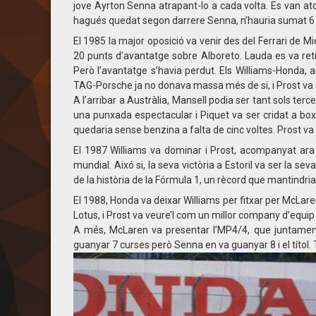
jove Ayrton Senna atrapant-lo a cada volta. Es van ato
hagués quedat segon darrere Senna, n’hauria sumat 6
El 1985 la major oposició va venir des del Ferrari de 
20 punts d’avantatge sobre Alboreto. Lauda es va reti
Però l’avantatge s’havia perdut. Els Williams-Honda, a
TAG-Porsche ja no donava massa més de si, i Prost va g
A l’arribar a Austràlia, Mansell podia ser tant sols ter
una punxada espectacular i Piquet va ser cridat a box
quedaria sense benzina a falta de cinc voltes. Prost va ig
El 1987 Williams va dominar i Prost, acompanyat ara 
mundial. Aixó si, la seva victòria a Estoril va ser la se
de la història de la Fórmula 1, un rècord que mantindria 
El 1988, Honda va deixar Williams per fitxar per McLaren
Lotus, i Prost va veure’l com un millor company d’equi
A més, McLaren va presentar l’MP4/4, que juntament
guanyar 7 curses però Senna en va guanyar 8 i el títol.