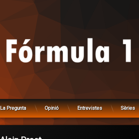
La Pregunta
Opinió
Entrevistes
Sèries