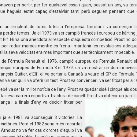
naven per sortir, per fer qualsevol cosa i quan, passat un any, va tenir
 que hagués estat capaç d’estalviar tant, però seguien pensant qu
 un empleat de totes totes a l’empresa familiar i va començar l
a perdre temps. Ja el 1973 va ser campió francès i europeu de kàrting ju
nt Elf. Hi ha una anècdota al respecte d’aquesta competició. Prost no
ó per reduir marxes mentre es frena i mantenir les revolucions adequa
vall la seva velocitat era més important que ser tècnicament impecable.
s de Fórmula Renault el 1976, campió europeu de Fórmula Renault e
, campió europeu de Fórmula 3 el 1979, on va mostrar un domini aves
ançois Guitier, d’Elf, el va portar a Canadà a veure el GP de Fórmula 
a ser qui li va oferir un test. Prost va convèncer i va ser fitxat per a l
é va ser la millor notícia de l’any. Prost va quedar sisè i cinquè als do
 la seva carrera esportiva: fractura de canell. Prost va obtenir un parell
nça i a finals d’any va decidir fitxar per
 ja el 1981 va aconseguir 3 victòries. La
victòries. Però el 1982 seria més recordat
Arnoux no va fer cas d’ordres d’equip i va
ecepció. El públic francès va anomenar-lo