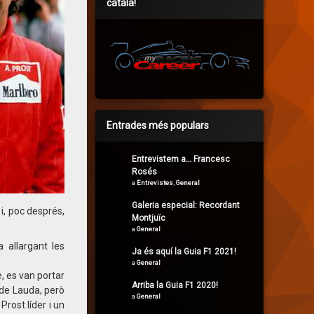
català!
Entrades més populars
Entrevistem a… Francesc
Rosés
a
Entrevistes
,
General
Galeria especial: Recordant
i, poc després,
Montjuïc
a
General
 allargant les
Ja és aquí la Guia F1 2021!
a
General
e, es van portar
Arriba la Guia F1 2020!
 de Lauda, però
a
General
Prost líder i un