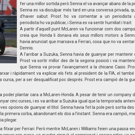
fer una millor sortida però Senna el va avançar abans de la p
Senna es va disculpar més tard en una conversa privada, qu
d’haver sabut. Prost ho va comentar a un periodista 
periodista ho va publicar, i Senna es va sentir humiliat i traït.
A partir d’aquell punt McLaren va funcionar com dos camps.
creia que Honda li donava els seus millors motors a Senna,
havia anunciat que marxava a Ferrari, cosa que no va senta
Dennis.
A l’arribar a Suzuka, Senna havia de guanyar per mantenir op
Prost va sortir millor des de la segona posició i va mantenir 
que Senna va provar l’avançament a la chicane Casio. Pros
rxar i ràpidament va explicar els fets al president de la FIA, el tamb
cursa, per a ser desqualificat poc després. Prost era campió de la gu
 va poder plantar cara a McLaren-Honda. A pesar de tenir un company d
nyar cinc curses, i es va arribar a Suzuka igual que la temporada anteri
es opcions de guanyar el títol. Senna havia fet la pole però sortia des 
 a la primera corba, abandonant els dos a l’instant. Senna era campió, m
ia plegar.
va fitxar per Ferrari. Però mentre McLaren i Williams feien una passa end