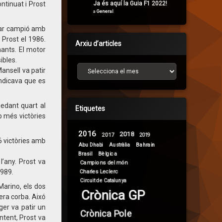
Ja és aquí la Guia F1 2022!
ntinuat i Prost
a
General
amar campió amb
 Prost el 1986.
Arxiu d’articles
nants. El motor
ibles.
Arxiu d’articles
Mansell va patir
indicava que es
uedant quart al
Etiquetes
mb més victòries
2016
2018
2017
2019
6 victòries amb
Abu Dhabi
Bahrain
Austràlia
Brasil
Bèlgica
’any. Prost va
Campions del món
1989.
Charles Leclerc
Circuit de Catalunya
Marino, els dos
Crònica GP
era corba. Aixó
ger va patir un
Crònica Pole
intent, Prost va