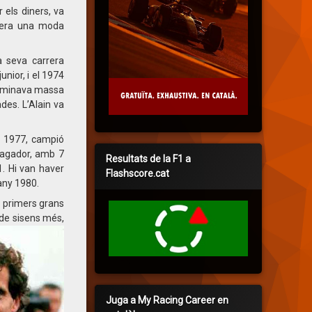
 els diners, va
e era una moda
a seva carrera
nior, i el 1974
 dominava massa
des. L’Alain va
l 1977, campió
sagador, amb 7
Resultats de la F1 a
1. Hi van haver
Flashscore.cat
’any 1980.
s primers grans
de sisens més,
Juga a My Racing Career en