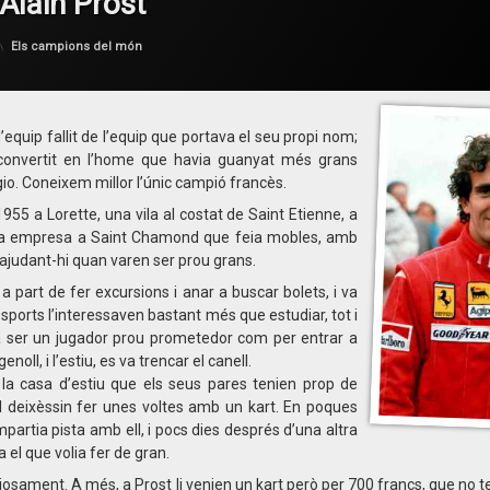
Alain Prost
per
F1 en Català
Categories:
Els campions del món
’equip fallit de l’equip que portava el seu propi nom;
convertit en l’home que havia guanyat més grans
ngio. Coneixem millor l’únic campió francès.
955 a Lorette, una vila al costat de Saint Etienne, a
 una empresa a Saint Chamond que feia mobles, amb
in ajudant-hi quan varen ser prou grans.
 a part de fer excursions i anar a buscar bolets, i va
esports l’interessaven bastant més que estudiar, tot i
 ser un jugador prou prometedor com per entrar a
noll, i l’estiu, es va trencar el canell.
 la casa d’estiu que els seus pares tenien prop de
l deixèssin fer unes voltes amb un kart. En poques
partia pista amb ell, i pocs dies després d’una altra
 el que volia fer de gran.
iosament. A més, a Prost li venien un kart però per 700 francs, que no te