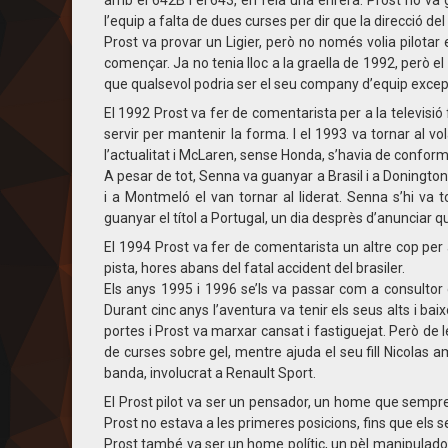
amb el 642B i el 643, en feia una enrera. Prost no va 
l’equip a falta de dues curses per dir que la direcció de
Prost va provar un Ligier, però no només volia pilotar
començar. Ja no tenia lloc a la graella de 1992, però el
que qualsevol podria ser el seu company d’equip exce
El 1992 Prost va fer de comentarista per a la televisió
servir per mantenir la forma. I el 1993 va tornar al 
l’actualitat i McLaren, sense Honda, s’havia de confor
A pesar de tot, Senna va guanyar a Brasil i a Donington
i a Montmeló el van tornar al liderat. Senna s’hi va 
guanyar el títol a Portugal, un dia desprès d’anunciar q
El 1994 Prost va fer de comentarista un altre cop per a
pista, hores abans del fatal accident del brasiler.
Els anys 1995 i 1996 se’ls va passar com a consultor d
Durant cinc anys l’aventura va tenir els seus alts i bai
portes i Prost va marxar cansat i fastiguejat. Però de
de curses sobre gel, mentre ajuda el seu fill Nicolas am
banda, involucrat a Renault Sport.
El Prost pilot va ser un pensador, un home que sempre 
Prost no estava a les primeres posicions, fins que els s
Prost també va ser un home polític, un pèl manipulador