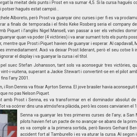
rgat la meitat dels punts i Prost en va sumar 4,5. Si la cursa hagués co
 i potser hagués estat campió…
Michele Alboreto, però Prost va guanyar cinc curses i per fi es va procl
rar a finals de temporada i el finès Keke Rosberg seria el company de
mb Piquet i l’anglès Nigel Mansell, van passar a ser els vehicles domi
uanyar quan va poder (4 victòries) i va anar sumant tots els punts poss
cer, mentre que Prost i Piquet havien de guanyar i esperar. Al capdavall, 
es immediatament. Aixó va deixar Prost liderant, però el seu cotxe li 
norar el display i va guanyar la cursa i el títol.
pel suec Stefan Johansson, tant sols va aconseguir tres victòries, q
va vint-i-vuitena, superant a Jackie Stewart i convertint-se en el pilot a
fins l’any 2001.
, i Ron Dennis va fitxar Ayrton Senna. El jove brasiler havia aconseguit 
p que no pas Nelson Piquet.
 amb Prost i Senna, es va transformar en el dominador absolut de l
 Tot va ocórrer dins una atmó
sfera plàcida, però les coses canviarien el 
Senna va guanyar les tres primeres curses de l’any; a San 
pilots havien fet un pacte de no avançar-se abans de la prim
es va complir a la primera sortida, però llavors Gerhard Ber
accident fort al Tamburello i es va aturar la cursa. Al segon 