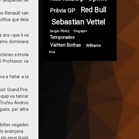
er despatxat de
Red Bull
Prèvia GP
ams-Renault van
cífica que deia
Sebastian Vettel
Sergio Pérez
Singapur
ara i que li va
Temporades
lliams dominava
Valtteri Bottas
Williams
Xina
ctòries a Imola
el Professor va
a a faltar a la
ost Grand Prix.
’equip va tancar
l Trofeu Andros
gueix, per altra
 Moltes vegades
els avançava.
 els seus duels