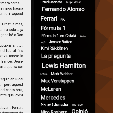
Daniel Ricciardo
Felipe Massa
rimera corba.
Fernando Alonso
e ningú hauria
amic i aquest
Ferrari
FIA
 Prost, a més,
Fórmula 1
 i a sobre, ja
r gens bé a Ron
Fórmula 1 en Català
Itàlia
Jenson Button
Japó
cions al títol.
Kimi Räikkönen
el liderat fins
La pregunta
t va tancar la
é francès Jean-
Lewis Hamilton
erra que va ser
Mark Webber
Lotus
’equip en Nigel
Max Verstappen
or, però aquest
McLaren
del cantó brut,
entre que Prost
Mercedes
Michael Schumacher
monaco
avant, Ferrari,
Opinió
Nico Rosberg