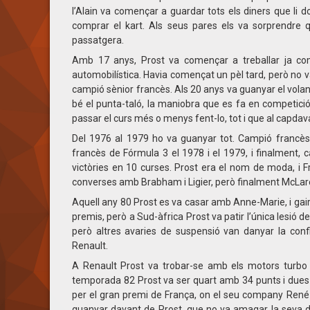
l’Alain va començar a guardar tots els diners que li do
comprar el kart. Als seus pares els va sorprendre
passatgera.
Amb 17 anys, Prost va començar a treballar ja com
automobilística. Havia començat un pèl tard, però no v
campió sènior francès. Als 20 anys va guanyar el vola
bé el punta-taló, la maniobra que es fa en competici
passar el curs més o menys fent-lo, tot i que al capda
Del 1976 al 1979 ho va guanyar tot. Campió francè
francès de Fórmula 3 el 1978 i el 1979, i finalment
victòries en 10 curses. Prost era el nom de moda, i Fr
converses amb Brabham i Ligier, però finalment McLaren v
Aquell any 80 Prost es va casar amb Anne-Marie, i gaireb
premis, però a Sud-àfrica Prost va patir l’única lesió de
però altres avaries de suspensió van danyar la confia
Renault.
A Renault Prost va trobar-se amb els motors turbo i
temporada 82 Prost va ser quart amb 34 punts i dues 
per el gran premi de França, on el seu company René 
guanyar davant de Prost, que no va amagar la seva d