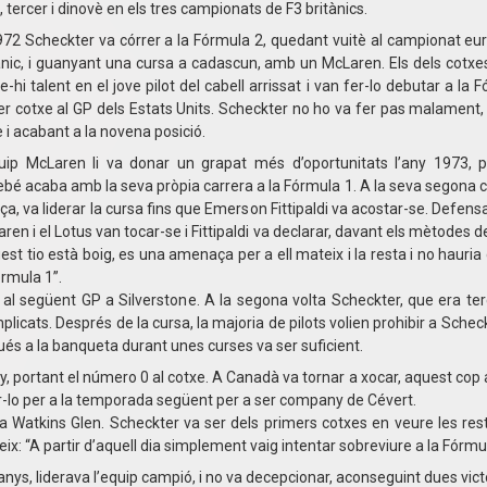
, tercer i dinovè en els tres campionats de F3 britànics.
972 Scheckter va córrer a la Fórmula 2, quedant vuitè al campionat eur
ànic, i guanyant una cursa a cadascun, amb un McLaren. Els dels cotx
e-hi talent en el jove pilot del cabell arrissat i van fer-lo debutar a la
er cotxe al GP dels Estats Units. Scheckter no ho va fer pas malament, 
è i acabant a la novena posició.
uip McLaren li va donar un grapat més d’oportunitats l’any 1973, 
ebé acaba amb la seva pròpia carrera a la Fórmula 1. A la seva segona cu
ça, va liderar la cursa fins que Emerson Fittipaldi va acostar-se. Defensa
ren i el Lotus van tocar-se i Fittipaldi va declarar, davant els mètodes de
est tio està boig, es una amenaça per a ell mateix i la resta i no hauria
órmula 1”.
e al següent GP a Silverstone. A la segona volta Scheckter, que era ter
implicats. Després de la cursa, la majoria de pilots volien prohibir a Schec
és a la banqueta durant unes curses va ser suficient.
ny, portant el número 0 al cotxe. A Canadà va tornar a xocar, aquest cop
txar-lo per a la temporada següent per a ser company de Cévert.
a Watkins Glen. Scheckter va ser dels primers cotxes en veure les reste
: “A partir d’aquell dia simplement vaig intentar sobreviure a la Fórmul
ys, liderava l’equip campió, i no va decepcionar, aconseguint dues victò