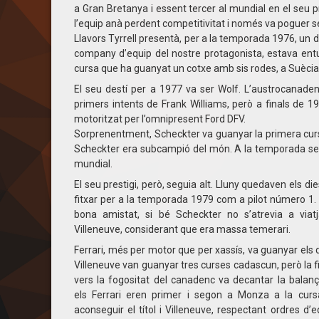
a Gran Bretanya i essent tercer al mundial en el seu p
l’equip anà perdent competitivitat i només va poguer ser
Llavors Tyrrell presentà, per a la temporada 1976, un d
company d’equip del nostre protagonista, estava entus
cursa que ha guanyat un cotxe amb sis rodes, a Suècia.
El seu destí per a 1977 va ser Wolf. L’austrocanadenc
primers intents de Frank Williams, però a finals de 1
motoritzat per l’omnipresent Ford DFV.
Sorprenentment, Scheckter va guanyar la primera cursa
Scheckter era subcampió del món. A la temporada seg
mundial.
El seu prestigi, però, seguia alt. Lluny quedaven els die
fitxar per a la temporada 1979 com a pilot número 1.
bona amistat, si bé Scheckter no s’atrevia a viatj
Villeneuve, considerant que era massa temerari.
Ferrari, més per motor que per xassís, va guanyar els d
Villeneuve van guanyar tres curses cadascun, però la fi
vers la fogositat del canadenc va decantar la balanç
els Ferrari eren primer i segon a Monza a la cur
aconseguir el títol i Villeneuve, respectant ordres d’e