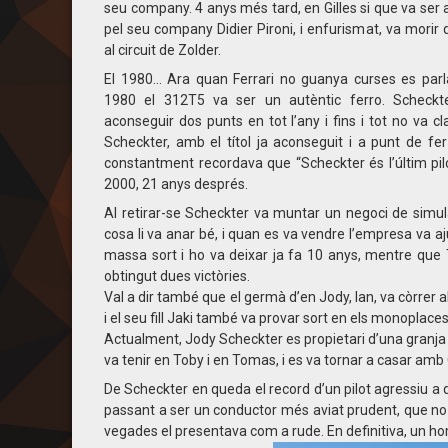
seu company. 4 anys més tard, en Gilles si que va ser
pel seu company Didier Pironi, i enfurismat, va morir
al circuit de Zolder.
El 1980… Ara quan Ferrari no guanya curses es parla 
1980 el 312T5 va ser un autèntic ferro. Scheck
aconseguir dos punts en tot l’any i fins i tot no va 
Scheckter, amb el títol ja aconseguit i a punt de f
constantment recordava que “Scheckter és l’últim pil
2000, 21 anys després.
Al retirar-se Scheckter va muntar un negoci de simul
cosa li va anar bé, i quan es va vendre l’empresa va aj
massa sort i ho va deixar ja fa 10 anys, mentre que 
obtingut dues victòries.
Val a dir també que el germà d’en Jody, Ian, va còrrer
i el seu fill Jaki també va provar sort en els monoplaces
Actualment, Jody Scheckter es propietari d’una granja 
va tenir en Toby i en Tomas, i es va tornar a casar amb C
De Scheckter en queda el record d’un pilot agressiu a q
passant a ser un conductor més aviat prudent, que no 
vegades el presentava com a rude. En definitiva, un ho