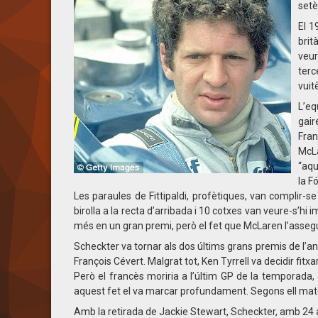
setè
El 1
brit
veur
terc
vuit
L’eq
gair
Fran
McLa
“aqu
la F
Les paraules de Fittipaldi, profètiques, van complir-s
birolla a la recta d’arribada i 10 cotxes van veure-s’hi 
més en un gran premi, però el fet que McLaren l’assegu
Scheckter va tornar als dos últims grans premis de l’a
François Cévert. Malgrat tot, Ken Tyrrell va decidir fi
Però el francès moriria a l’últim GP de la temporada, 
aquest fet el va marcar profundament. Segons ell mateix
Amb la retirada de Jackie Stewart, Scheckter, amb 24 an