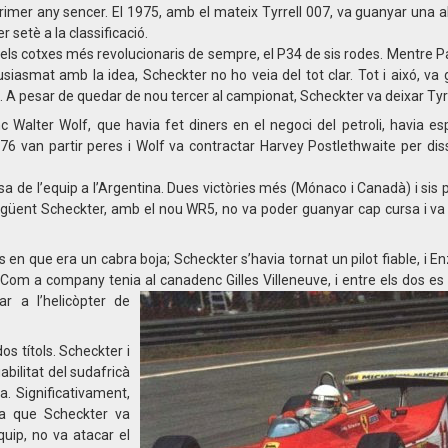
rimer any sencer. El 1975, amb el mateix Tyrrell 007, va guanyar una a
 setè a la classificació.
els cotxes més revolucionaris de sempre, el P34 de sis rodes. Mentre Pat
iasmat amb la idea, Scheckter no ho veia del tot clar. Tot i aixó, va 
 A pesar de quedar de nou tercer al campionat, Scheckter va deixar Tyrr
 Walter Wolf, que havia fet diners en el negoci del petroli, havia es
976 van partir peres i Wolf va contractar Harvey Postlethwaite per di
 de l’equip a l’Argentina. Dues victòries més (Mónaco i Canadà) i sis 
üent Scheckter, amb el nou WR5, no va poder guanyar cap cursa i va 
s en que era un cabra boja; Scheckter s’havia tornat un pilot fiable, i En
 Com a company tenia al canadenc Gilles Villeneuve, i en
tre els dos e
ar a l’helicòpter de
os títols. Scheckter i
abilitat del sudafricà
a. Significativament,
sa que Scheckter va
quip, no va atacar el