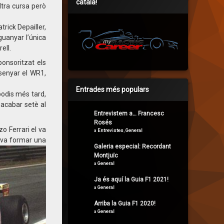
català!
ltra cursa però
rick Depailler,
guanyar l’única
ell.
ponsoritzat els
ssenyar el WR1,
Entrades més populars
podis més tard,
acabar setè al
Entrevistem a… Francesc
Rosés
zo Ferrari el va
a
Entrevistes
,
General
s va formar una
Galeria especial: Recordant
Montjuïc
a
General
Ja és aquí la Guia F1 2021!
a
General
Arriba la Guia F1 2020!
a
General