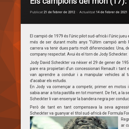
Els campions del món (17):
Publicat
21 de febrer de 2012
Actualitzat
14 de febrer de 2021
El campió de 1979 és l’únic pilot sud-africà i l’únic jue
més de ser durant molts anys “l’últim campió amb F
carrera va tenir dues parts molt diferenciades: Una, de pi
company respectat. Avui és el torn de Jody Scheckter.
Jody David Scheckter va nèixer el 29 de gener de 1950
pare era propietari d’un concessionari Renault i tan
van aprendre a conduir i a manipular vehicles al tal
d’acabar els estudis.
En Jody va començar a competir, primer en motos i
sabia anar a tota pastilla en tot moment. De fet, a la s
Scheckter li van ensenyar la bandera negra per conducc
Però de tant en tant compensava la seva agressiv
Scheckter va guanyar el títol sud-africà de Formula For
Regn
ar c