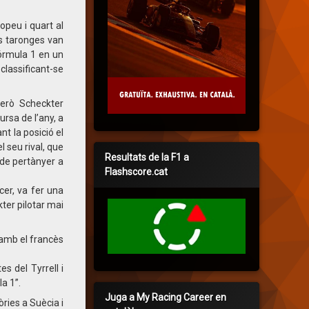
opeu i quart al
es taronges van
 Fórmula 1 en un
classificant-se
però Scheckter
rsa de l’any, a
nt la posició el
l seu rival, que
Resultats de la F1 a
 de pertànyer a
Flashscore.cat
cer, va fer una
kter pilotar mai
 amb el francès
s del Tyrrell i
a 1”.
Juga a My Racing Career en
ries a Suècia i