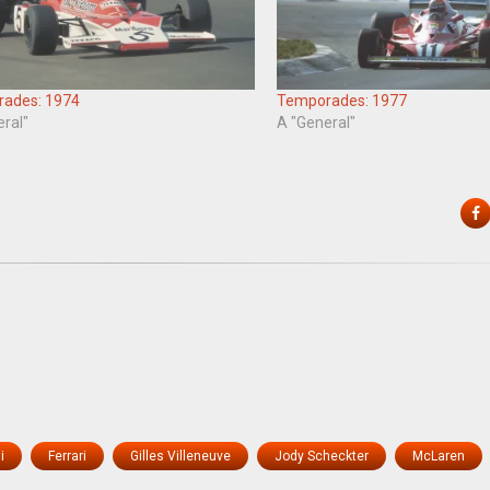
ades: 1974
Temporades: 1977
eral"
A "General"
F
i
Ferrari
Gilles Villeneuve
Jody Scheckter
McLaren