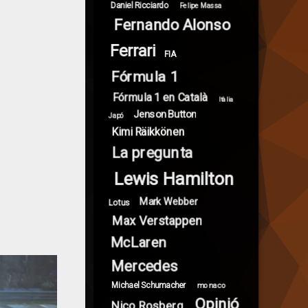
Daniel Ricciardo
Felipe Massa
Fernando Alonso
Ferrari
FIA
Fórmula 1
Fórmula 1 en Català
Itàlia
Jenson Button
Japó
Kimi Räikkönen
La pregunta
Lewis Hamilton
Mark Webber
Lotus
Max Verstappen
McLaren
Mercedes
Michael Schumacher
monaco
Opinió
Nico Rosberg