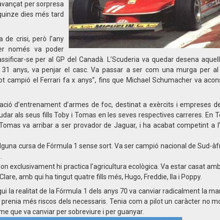
 avançat per sorpresa
 quinze dies més tard
de crisi, però l’any
ter només va poder
classificar-se per al GP del Canadà. L’Scuderia va quedar desena aque
er 31 anys, va penjar el casc. Va passar a ser com una murga per al 
ot campió el Ferrari fa x anys”, fins que Michael Schumacher va acon
ació d’entrenament d’armes de foc, destinat a exèrcits i empreses de
udar als seus fills Toby i Tomas en les seves respectives carreres. En T
Tomas va arribar a ser provador de Jaguar, i ha acabat competint a l
 alguna cursa de Fórmula 1 sense sort. Va ser campió nacional de Sud-àf
.
on exclusivament hi practica l’agricultura ecològica. Va estar casat a
lare, amb qui ha tingut quatre fills més, Hugo, Freddie, Ila i Poppy.
ui la realitat de la Fórmula 1 dels anys 70 va canviar radicalment la man
prenia més riscos dels necessaris. Tenia com a pilot un caràcter no mo
me que va canviar per sobreviure i per guanyar.