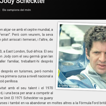
 Jody Scheckter
per
F1 en Català
Categories:
Els campions del món
u en alçar-se amb el ceptre mundial, a
errari”. Però com veurem, la seva
lot arriscat i temerari, i l’altre, de
, a East London, Sud-àfrica. El seu
t en Jody com el seu germà gran Ian
ler familiar, treballant-hi després
 després en turismes, però només
eva primera cursa a nivell nacional a
ió perillosa.
itat amb el seu talent i el 1970
d, i una beca per anar a competir al
e Unit. El 1971 Scheckter va guany
urses i també en va abandonar en moltes altres a la Fórmula Ford brit