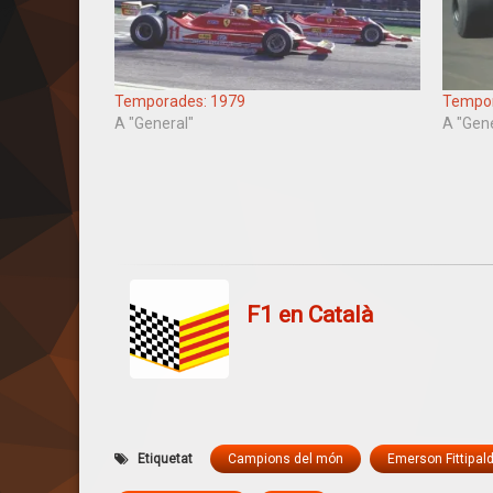
Temporades: 1979
Tempor
A "General"
A "Gen
F1 en Català
Etiquetat
Campions del món
Emerson Fittipald