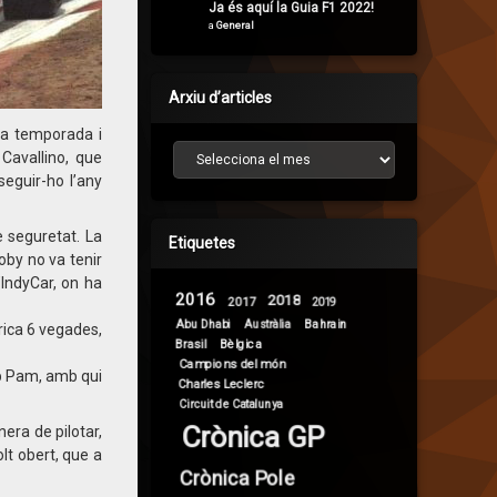
Ja és aquí la Guia F1 2022!
a
General
Arxiu d’articles
lla temporada i
Arxiu d’articles
Cavallino, que
seguir-ho l’any
 seguretat. La
Etiquetes
oby no va tenir
’IndyCar, on ha
2016
2018
2017
2019
Abu Dhabi
Bahrain
Austràlia
rica 6 vegades,
Brasil
Bèlgica
Campions del món
mb Pam, amb qui
Charles Leclerc
Circuit de Catalunya
Crònica GP
era de pilotar,
lt obert, que a
Crònica Pole