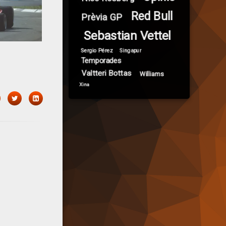
Red Bull
Prèvia GP
Sebastian Vettel
Sergio Pérez
Singapur
Temporades
Valtteri Bottas
Williams
Xina
acebook
Twitter
LinkedIn