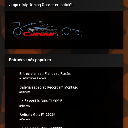
Juga a My Racing Career en català!
Entrades més populars
Entrevistem a… Francesc Rosés
a
Entrevistes
,
General
Galeria especial: Recordant Montjuïc
a
General
Ja és aquí la Guia F1 2021!
a
General
Arriba la Guia F1 2020!
a
General