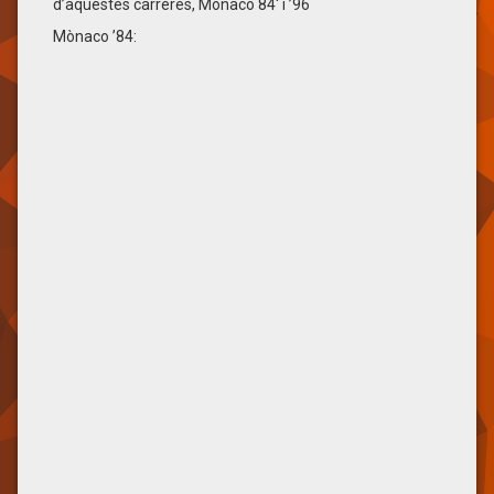
d’aquestes carreres, Mònaco 84′ i ’96
Mònaco ’84: