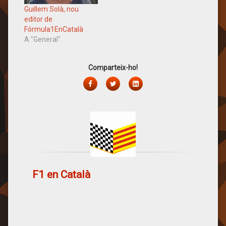
Guillem Solà, nou
editor de
Fórmula1EnCatalà
A "General"
Comparteix-ho!
Facebook
Twitter
LinkedIn
F1 en Català