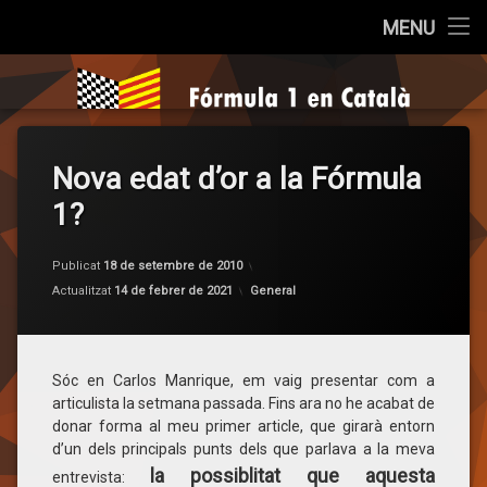
Inici
MENU
Salta
Qui som?
Fórmula 1 e
al
contingut
Cròniques
Nova edat d’or a la Fórmula
La Pregunta
1?
Opinió
Publicat
18 de setembre de 2010
Entrevistes
per
F1 en Català
Categories:
Actualitzat
14 de febrer de 2021
General
Sèries
Sóc en Carlos Manrique, em vaig presentar com a
articulista la setmana passada. Fins ara no he acabat de
donar forma al meu primer article, que girarà entorn
d’un dels principals punts dels que parlava a la meva
la possiblitat que aquesta
entrevista: