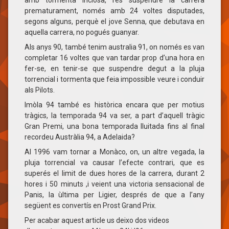
amb tormenta inclosa, fes suspendre la carrera
prematurament, només amb 24 voltes disputades,
segons alguns, perquè el jove Senna, que debutava en
aquella carrera, no pogués guanyar.
Als anys 90, també tenim australia 91, on només es van
completar 16 voltes que van tardar prop d’una hora en
fer-se, en tenir-se que suspendre degut a la pluja
torrencial i tormenta que feia impossible veure i conduir
als Pilots.
Imòla 94 també es històrica encara que per motius
tràgics, la temporada 94 va ser, a part d’aquell tràgic
Gran Premi, una bona temporada lluitada fins al final
recordeu Austràlia 94, a Adelaida?
Al 1996 vam tornar a Monàco, on, un altre vegada, la
pluja torrencial va causar l’efecte contrari, que es
superés el limit de dues hores de la carrera, durant 2
hores i 50 minuts ,i veient una victoria sensacional de
Panis, la ùltima per Ligier, després de que a l’any
següent es convertís en Prost Grand Prix.
Per acabar aquest article us deixo dos videos