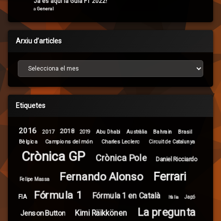
Ja és aquí la Guia F1 2022!
a
General
Arxiu d’articles
Arxiu d’articles
Etiquetes
2016
2018
2017
Brasil
Abu Dhabi
Bahrain
2019
Austràlia
Campions del món
Bèlgica
Charles Leclerc
Circuit de Catalunya
Crònica GP
Crònica Pole
Daniel Ricciardo
Ferrari
Fernando Alonso
Felipe Massa
Fórmula 1
Fórmula 1 en Català
FIA
Itàlia
Japó
La pregunta
Kimi Räikkönen
Jenson Button