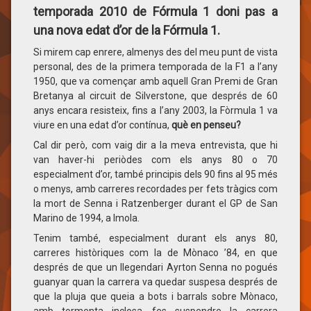
temporada 2010 de Fórmula 1 doni pas a
una nova edat d’or de la Fórmula 1.
Si mirem cap enrere, almenys des del meu punt de vista
personal, des de la primera temporada de la F1 a l’any
1950, que va començar amb aquell Gran Premi de Gran
Bretanya al circuit de Silverstone, que després de 60
anys encara resisteix, fins a l’any 2003, la Fòrmula 1 va
viure en una edat d’or contínua,
què en penseu?
Cal dir però, com vaig dir a la meva entrevista, que hi
van haver-hi periòdes com els anys 80 o 70
especialment d’or, també principis dels 90 fins al 95 més
o menys, amb carreres recordades per fets tràgics com
la mort de Senna i Ratzenberger durant el GP de San
Marino de 1994, a Imola.
Tenim també, especialment durant els anys 80,
carreres històriques com la de Mònaco ’84, en que
després de que un llegendari Ayrton Senna no pogués
guanyar quan la carrera va quedar suspesa després de
que la pluja que queia a bots i barrals sobre Mònaco,