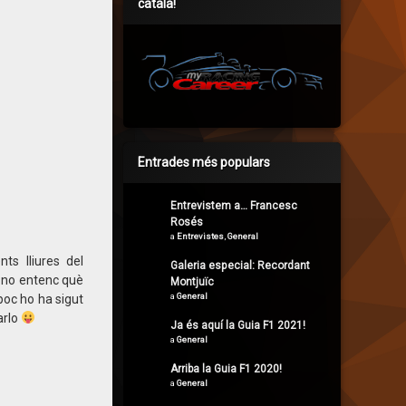
català!
Entrades més populars
Entrevistem a… Francesc
Rosés
a
Entrevistes
,
General
ts lliures del
Galeria especial: Recordant
t no entenc què
Montjuïc
a
General
poc ho ha sigut
arlo
Ja és aquí la Guia F1 2021!
a
General
Arriba la Guia F1 2020!
a
General