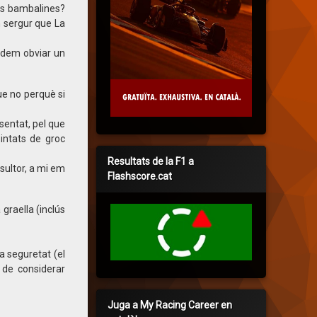
les bambalines?
n sergur que La
podem obviar un
ue no perquè si
sentat, pel que
intats de groc
Resultats de la F1 a
sultor, a mi em
Flashscore.cat
graella (inclús
 seguretat (el
 de considerar
Juga a My Racing Career en