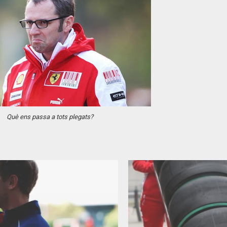
Q
uè ens passa a tots plegats?