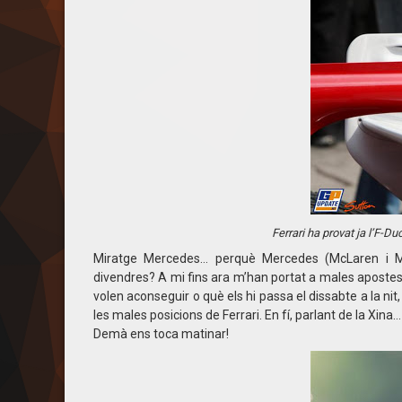
Ferrari ha provat ja l’F-D
Miratge Mercedes… perquè Mercedes (McLaren i
divendres? A mi fins ara m’han portat a males aposte
volen aconseguir o què els hi passa el dissabte a la n
les males posicions de Ferrari. En fí, parlant de la Xin
Demà ens toca matinar!