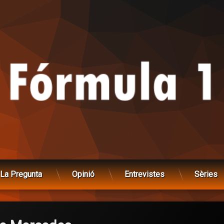
La Pregunta
Opinió
Entrevistes
Sèries