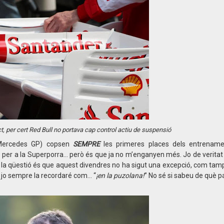
uct, per cert Red Bull no portava cap control actiu de suspensió
 Mercedes GP) copsen
SEMPRE
les primeres places dels entrenamen
s per a la Superporra… però és que ja no m’enganyen més. Jo de verita
it, la qüestió és que aquest divendres no ha sigut una excepció, com tam
a… jo sempre la recordaré com… “
¡en la puzolana!
” No sé si sabeu de què p