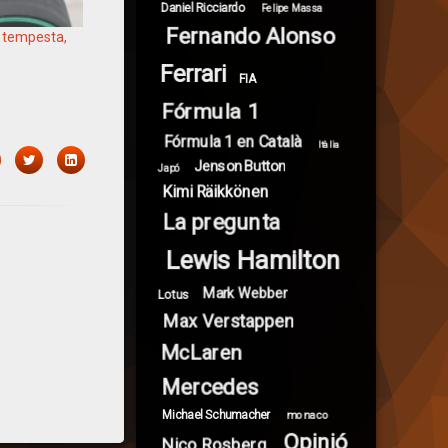
Daniel Ricciardo
Felipe Massa
Fernando Alonso
a tempesta,
Ferrari
FIA
Fórmula 1
Fórmula 1 en Català
Itàlia
acebook
Twitter
LinkedIn
Jenson Button
Japó
Kimi Räikkönen
La pregunta
Lewis Hamilton
Mark Webber
Lotus
Max Verstappen
McLaren
Mercedes
Michael Schumacher
monaco
Opinió
Nico Rosberg