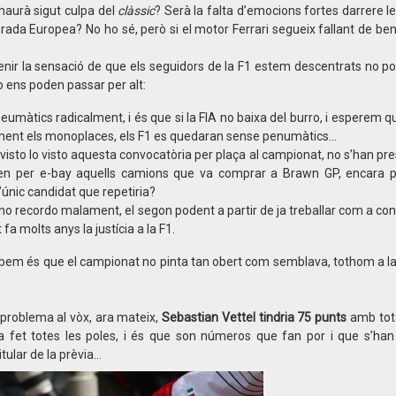
haurà sigut culpa del
clàssic
? Serà la falta d’emocions fortes darrere 
orada Europea? No ho sé, però si el motor Ferrari segueix fallant de be
 tenir la sensació de que els seguidors de la F1 estem descentrats no 
no ens poden passar per alt:
umàtics radicalment, i és que si la FIA no baixa del burro, i esperem q
alment els monoplaces, els F1 es quedaran sense penumàtics…
 visto lo visto aquesta convocatòria per plaça al campionat, no s’han pre
en per e-bay aquells camions que va comprar a Brawn GP, encara p
’únic candidat que repetiria?
 no recordo malament, el segon podent a partir de ja treballar com a con
fa molts anys la justícia a la F1.
abem és que el campionat no pinta tan obert com semblava, tothom a la 
 problema al vòx, ara mateix,
Sebastian Vettel tindria 75 punts
amb tota
ha fet totes les poles, i és que son números que fan por i que s’han
tular de la prèvia…