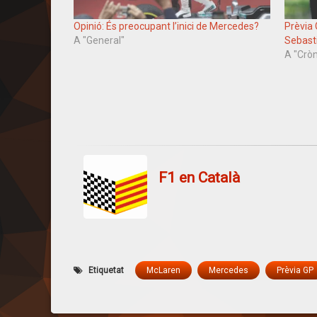
Opinió: És preocupant l’inici de Mercedes?
Prèvia 
A "General"
Sebast
A "Crò
F1 en Català
Etiquetat
McLaren
Mercedes
Prèvia GP