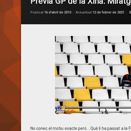
Prèvia GP de la Xina: Mira
p
C
Publicat
16 d'abril de 2010
Actualitzat
12 de febrer de 2021
G
No conec el motiu exacte però… Què li ha passat a la