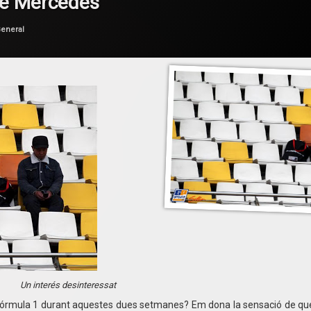
tge Mercedes
er
F1 en Català
ategories:
eneral
Un interés desinteressat
 Fórmula 1 durant aquestes dues setmanes? Em dona la sensació de que