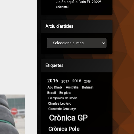
Ja és aquí la Guia F1 2022!
a
General
Arxiu d’articles
Arxiu d’articles
Etiquetes
2016
2018
2017
2019
Abu Dhabi
Bahrain
Austràlia
Brasil
Bèlgica
Campions del món
Charles Leclerc
Circuit de Catalunya
Crònica GP
Crònica Pole