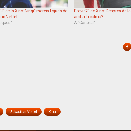
GP de la Xina: Ningú mereix l’ajuda de
Previ GP de Xina: Després de l
ian Vettel
arriba la calma?
niques"
A "General"
F
Sebastian Vettel
Xina