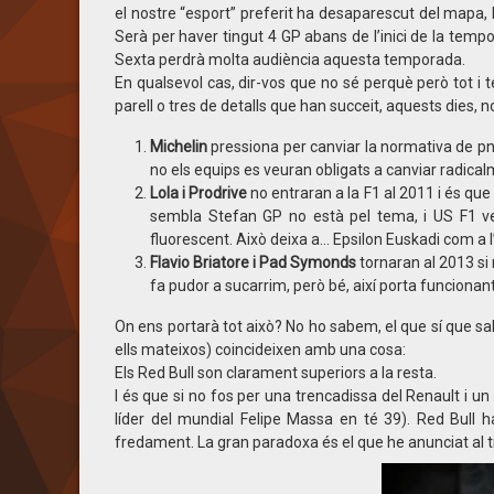
el nostre “esport” preferit ha desaparescut del mapa, 
Serà per haver tingut 4 GP abans de l’inici de la temp
Sexta perdrà molta audiència aquesta temporada.
En qualsevol cas, dir-vos que no sé perquè però tot i
parell o tres de detalls que han succeit, aquests dies, 
Michelin
pressiona per canviar la normativa de pne
no els equips es veuran obligats a canviar radic
Lola i Prodrive
no entraran a la F1 al 2011 i és que
sembla Stefan GP no està pel tema, i US F1 v
fluorescent. Això deixa a… Epsilon Euskadi com a l
Flavio Briatore i Pad Symonds
tornaran al 2013 si
fa pudor a sucarrim, però bé, així porta funcionant 
On ens portarà tot això? No ho sabem, el que sí que s
ells mateixos) coincideixen amb una cosa:
Els Red Bull son clarament superiors a la resta.
I és que si no fos per una trencadissa del Renault i un
líder del mundial Felipe Massa en té 39). Red Bull 
fredament. La gran paradoxa és el que he anunciat al ti