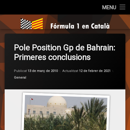
Inici
MENU
Salta
Qui som?
Fórmula 1 e
al
contingut
Cròniques
Pole Position Gp de Bahrain:
La Pregunta
Primeres conclusions
Opinió
per
F1 en
Publicat
13 de març de 2010
Actualitzat
12 de febrer de 2021
Entrevistes
Categories:
General
Sèries