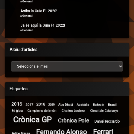
a
General
Arriba la Guia F1 2020!
a
General
Ja és aquí la Guia F1 2022!
a
General
Arxiu d’articles
Arxiu d’articles
Etiquetes
2016
2018
2017
Brasil
Abu Dhabi
Bahrain
2019
Austràlia
Campions del món
Bèlgica
Charles Leclerc
Circuit de Catalunya
Crònica GP
Crònica Pole
Daniel Ricciardo
Ferrari
Fernando Alonso
Felipe Massa