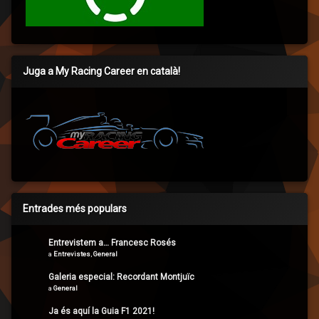
Juga a My Racing Career en català!
Entrades més populars
Entrevistem a… Francesc Rosés
a
Entrevistes
,
General
Galeria especial: Recordant Montjuïc
a
General
Ja és aquí la Guia F1 2021!