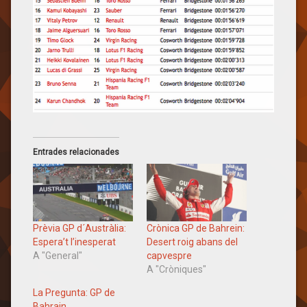
Entrades relacionades
Prèvia GP d´Austràlia:
Crònica GP de Bahrein:
Espera’t l’inesperat
Desert roig abans del
A "General"
capvespre
A "Cròniques"
La Pregunta: GP de
Bahrain