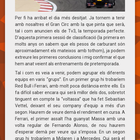
Per fi ha arribat el dia més desitjat. Ja tornem a tenir
amb nosaltres el Gran Circ amb la que pinta que serà,
tal i com anuncien els de Tv3, la temporada perfecte.
D’aquesta primera sessió de classificació (la primera en
molts anys on sabem que els pesos de carburant són
aproximadament els mateixos amb tothom), ja podem
extreure les primeres conclusions i mig confirmar el que
hem anat veient als entrenaments de pretemporada.
Tal i com es veia a venir, podem agrupar els diferents
equips en varis “grups”. En un primer grup hi trobaríem
Red Bull i Ferrari, amb molt poca distància entre ells. Es
fa difícil saber encara qui serà millor dels dos, sobretot
tinguent en compte la “voltassa” que ha fet Sebastian
Vettel, deixant el seu company d’equip a més d’un
segon. Haurem de veure demà el rendiment en cursa. A
Ferrari, el primer assalt l’ha guanyat Massa amb una
volta regular de Fernando Alonso, de nou haurem
d’esperar demà per veure qui s’imposa. En un segon
grup hi trobaríem a Mclaren i a Mercedes. Qui serà el