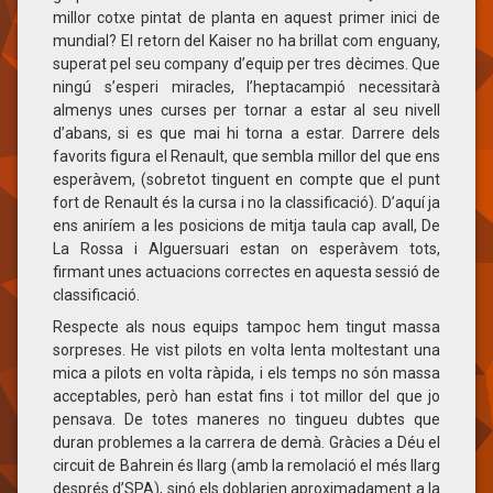
millor cotxe pintat de planta en aquest primer inici de
mundial? El retorn del Kaiser no ha brillat com enguany,
superat pel seu company d’equip per tres dècimes. Que
ningú s’esperi miracles, l’heptacampió necessitarà
almenys unes curses per tornar a estar al seu nivell
d’abans, si es que mai hi torna a estar. Darrere dels
favorits figura el Renault, que sembla millor del que ens
esperàvem, (sobretot tinguent en compte que el punt
fort de Renault és la cursa i no la classificació). D’aquí ja
ens aniríem a les posicions de mitja taula cap avall, De
La Rossa i Alguersuari estan on esperàvem tots,
firmant unes actuacions correctes en aquesta sessió de
classificació.
Respecte als nous equips tampoc hem tingut massa
sorpreses. He vist pilots en volta lenta moltestant una
mica a pilots en volta ràpida, i els temps no són massa
acceptables, però han estat fins i tot millor del que jo
pensava. De totes maneres no tingueu dubtes que
duran problemes a la carrera de demà. Gràcies a Déu el
circuit de Bahrein és llarg (amb la remolació el més llarg
després d’SPA), sinó els doblarien aproximadament a la