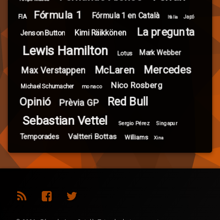
Fórmula 1
Fórmula 1 en Català
FIA
Itàlia
Japó
La pregunta
Kimi Räikkönen
Jenson Button
Lewis Hamilton
Mark Webber
Lotus
Mercedes
McLaren
Max Verstappen
Nico Rosberg
Michael Schumacher
monaco
Red Bull
Opinió
Prèvia GP
Sebastian Vettel
Sergio Pérez
Singapur
Valtteri Bottas
Temporades
Williams
Xina
RSS
Facebook
Twitter