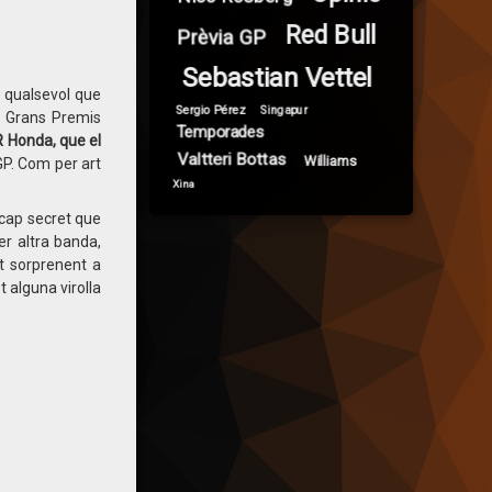
Red Bull
Prèvia GP
Sebastian Vettel
 qualsevol que
Sergio Pérez
Singapur
3 Grans Premis
Temporades
R Honda, que el
Valtteri Bottas
Williams
P. Com per art
Xina
 cap secret que
r altra banda,
t sorprenent a
t alguna virolla