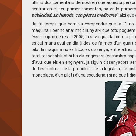
últims dos comentaris demostren que aquesta persona no
centrar en el seu primer comentari; no és la primer
publicidad, sin historia, con pilotos mediocres
“, així qu
Ja fa temps que hom va compendre que la F1 no er
màquina, i per no anar molt lluny així que tots poguem
ésser capaç de res el 2005, la seva qualitat com a pil
és qui mana avui en dia (i des de fa més d’un quart de
pilot la màquina no és fitxa; es dissenya, entre altres
total resposabilitat hi ha els enginyers (escombro cap 
d’avui que els en enginyers, ja siguin dissenyadors ae
de l’estructura, de la propulsió, de la logística, de pi
monoplaça, d’un pilot i d’una escuderia; i si no que li d