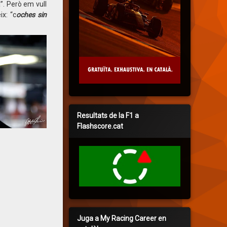
”. Però em vull
x: “c
oches sin
Resultats de la F1 a
Flashscore.cat
Juga a My Racing Career en