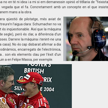
 en té ni idea i a mi si em demanessin opinió el titllaria de “feixista
a vegada que el fa. Concretament amb un concepte en el que insistei
e anem mans a la obra.
a qüestió de pilotatge, més aviat de
 treure’n l’aigua clara: Schumacher no va
ot és inqüestionable. Així que la màquina
 segle), però és clar, a diferència d’un
 coses. Darrere la màquina i tenint-ne una
a casa). No és cap disbarat afirmar a dia
rodinàmics, encarregats de l’electrònica,
sta… son els elements clau per l’èxit d’un
iguin a en Felipe Massa, per exemple.