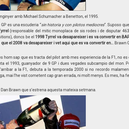
enginyer amb Michael Schumacher a Benetton, el 1995.
wn GP es una escuderia “
sin historia y con pilotos mediocres
“. Suposo que
yrrel
(responsable del mitic monoplaca de sis rodes i de disputar 46
itions), doncs be el
1998 Tyrrel va desapareixer i es va convertir en BA
que el 2008 va desapareixer i vet aqui que es va convertir en…
Brawn G
ures hom sap que es tracta del pilot amb mes experiencia de la F1, no es
uta el 1993, guanyador de 9 GP i dues vegades subcampio del mon. Pe
d’arribar a la F1, debuta a la temporada 2000 si no recordo malamen
piga, mai l’he vist cometent cap gran errada, ni molt menys. Es mes, ha fe
de Dan Brawn que s’estrena aquesta mateixa setmana.