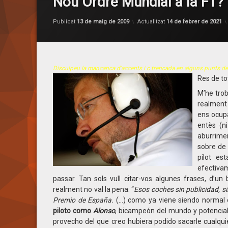
Nou Ordre Mundial a la F1?
Publicat
13 de maig de 2009
Actualitzat
14 de febrer de 2021
Disculpeu la mancanca d’accents i c trencada en alguns punts de l
Res de tot
M’he tro
realment
ens ocupa
entès (n
aburrime
sobre de 
pilot es
efectiva
passar. Tan sols vull citar-vos algunes frases, d’un
realment no val la pena: “
Esos coches sin publicidad, si
Premio de España
.
(…)
como ya viene siendo normal 
piloto como
Alonso
, bicampeón del mundo y potencial
provecho del que creo hubiera podido sacarle cualquier