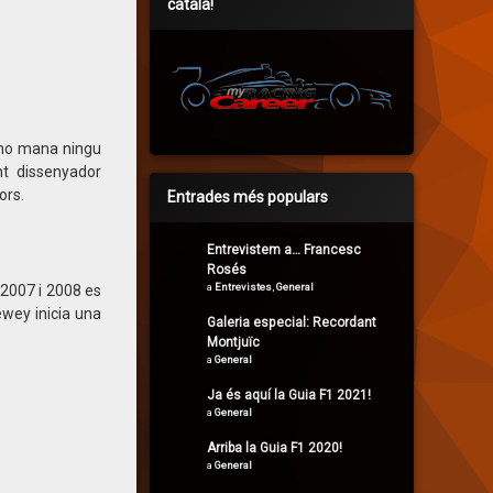
català!
 no mana ningu
nt dissenyador
ors.
Entrades més populars
Entrevistem a… Francesc
Rosés
a
Entrevistes
,
General
 2007 i 2008 es
ewey inicia una
Galeria especial: Recordant
Montjuïc
a
General
Ja és aquí la Guia F1 2021!
a
General
Arriba la Guia F1 2020!
a
General