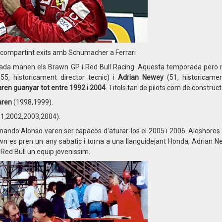
compartint exits amb Schumacher a Ferrari
rada manen els Brawn GP i Red Bull Racing. Aquesta temporada pero
55, historicament director tecnic) i
Adrian Newey
(51, historicame
aren guanyar tot entre 1992 i 2004
. Titols tan de pilots com de construct
aren
(1998,1999).
1,2002,2003,2004).
nando Alonso varen ser capacos d’aturar-los el 2005 i 2006. Aleshores
awn es pren un any sabatic i torna a una llanguidejant Honda, Adrian N
Red Bull un equip jovenissim.