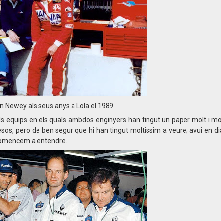
n Newey als seus anys a Lola el 1989
ls equips en els quals ambdos enginyers han tingut un paper molt i mo
esos, pero de ben segur que hi han tingut moltissim a veure; avui en di
comencem a entendre.