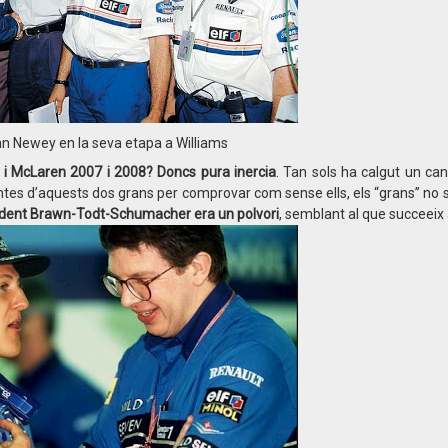
an Newey en la seva etapa a Williams
ri i McLaren 2007 i 2008? Doncs pura inercia
. Tan sols ha calgut un canv
es d’aquests dos grans per comprovar com sense ells, els “grans” no se 
trident Brawn-Todt-Schumacher era un polvori
, semblant al que succeeix 