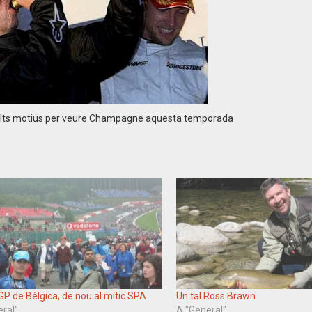
olts motius per veure Champagne aquesta temporada
GP de Bèlgica, de nou al mític SPA
Un tal Ross Brawn
eral"
A "General"