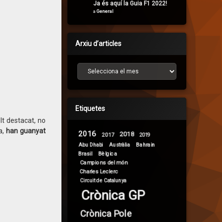
Ja és aquí la Guia F1 2022!
a
General
Arxiu d’articles
Arxiu d’articles
Etiquetes
lt destacat, no
a,
han guanyat
2016
2018
2017
2019
Abu Dhabi
Bahrain
Austràlia
Brasil
Bèlgica
Campions del món
Charles Leclerc
Circuit de Catalunya
Crònica GP
Crònica Pole