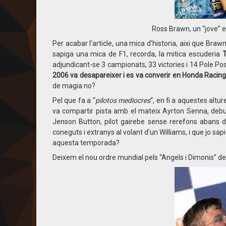
Ross Brawn, un “jove” 
Per acabar l’article, una mica d’historia, aixi que Bra
sapiga una mica de F1, recorda, la mitica escuderia
T
adjundicant-se 3 campionats, 33 victories i 14 Pole Pos
2006 va desapareixer i es va converir en Honda Racing 
de magia no?
Pel que fa a “
pilotos mediocres
“, en fi a aquestes alt
va compartir pista amb el mateix Ayrton Senna, deb
Jenson Button, pilot gairebe sense rerefons abans 
coneguts i extranys al volant d’un Williams, i que jo sa
aquesta temporada?
Deixem el nou ordre mundial pels “Angels i Dimonis” 