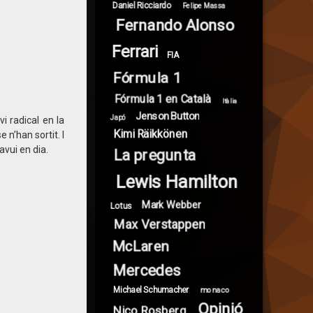
Daniel Ricciardo
Felipe Massa
Fernando Alonso
Ferrari
FIA
Fórmula 1
Fórmula 1 en Català
Itàlia
Jenson Button
Japó
i radical en la
Kimi Räikkönen
n’han sortit. I
avui en dia.
La pregunta
Lewis Hamilton
Mark Webber
Lotus
Max Verstappen
McLaren
Mercedes
Michael Schumacher
monaco
Opinió
Nico Rosberg