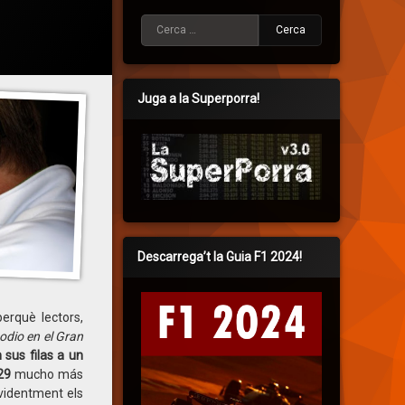
Cerca:
Juga a la Superporra!
Descarrega’t la Guia F1 2024!
perquè lectors,
podio en el
Gran
sus filas a un
29
mucho más
evidentment els