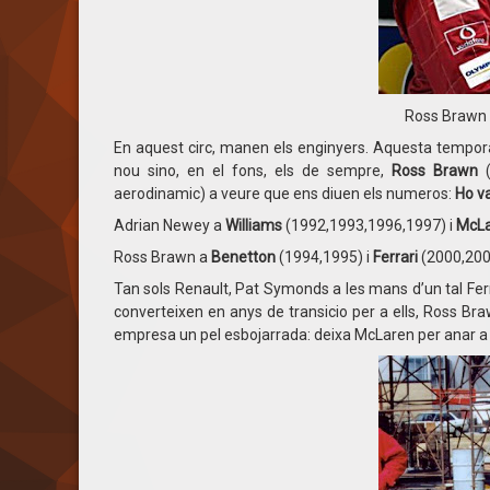
Ross Brawn 
En aquest circ, manen els enginyers. Aquesta tempo
nou sino, en el fons, els de sempre,
Ross Brawn
(
aerodinamic) a veure que ens diuen els numeros:
Ho v
Adrian Newey a
Williams
(1992,1993,1996,1997) i
McL
Ross Brawn a
Benetton
(1994,1995) i
Ferrari
(2000,200
Tan sols Renault, Pat Symonds a les mans d’un tal Fer
converteixen en anys de transicio per a ells, Ross Br
empresa un pel esbojarrada: deixa McLaren per anar a 