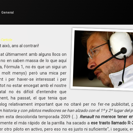
per
F1 en Català
Categories:
General
’article
 això, ans al contrari!
bat últimament amb alguns llocs on
 no en saben massa de lo que aquí
, Fórmula 1, no és que un sigui un
i molt menys) però una mica per
nt i per haver-se interessat i per
tot no estar encegat amb el nostre
tatal no és difícil d’entendre que
ment, ha passat, el que tenia que
 blog relativament important que no citaré per no fer-ne publicitat, 
n historia y con pilotos mediocres se han alzado con el 1º y 2º lugar del 
en esta descolorida temporada 2009 (…).
Renault
no merece tener en 
mente el más rápido de la parrilla.
ha sacado a
ese trasto llamado R-
 otro piloto en activo, pero eso no es justo ni suficiente
“, i segueix, 