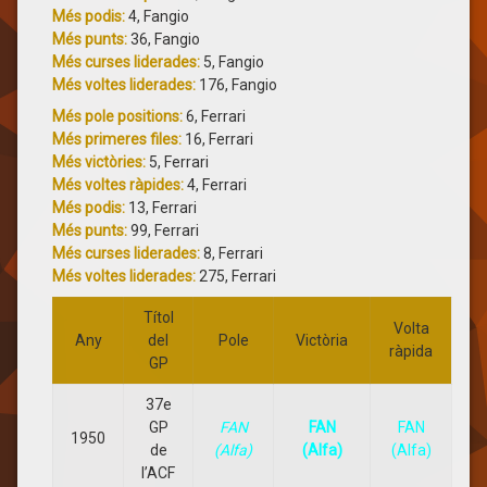
Més podis:
4, Fangio
Més punts:
36, Fangio
Més curses liderades:
5, Fangio
Més voltes liderades:
176, Fangio
Més pole positions:
6, Ferrari
Més primeres files:
16, Ferrari
Més victòries:
5, Ferrari
Més voltes ràpides:
4, Ferrari
Més podis:
13, Ferrari
Més punts:
99, Ferrari
Més curses liderades:
8, Ferrari
Més voltes liderades:
275, Ferrari
Títol
Volta
Any
del
Pole
Victòria
ràpida
GP
37e
GP
FAN
FAN
FAN
1950
de
(Alfa)
(Alfa)
(Alfa)
l’ACF