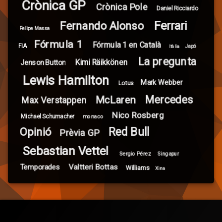
Crònica GP
Crònica Pole
Daniel Ricciardo
Ferrari
Fernando Alonso
Felipe Massa
Fórmula 1
Fórmula 1 en Català
FIA
Itàlia
Japó
La pregunta
Kimi Räikkönen
Jenson Button
Lewis Hamilton
Mark Webber
Lotus
Mercedes
McLaren
Max Verstappen
Nico Rosberg
Michael Schumacher
monaco
Red Bull
Opinió
Prèvia GP
Sebastian Vettel
Sergio Pérez
Singapur
Valtteri Bottas
Temporades
Williams
Xina