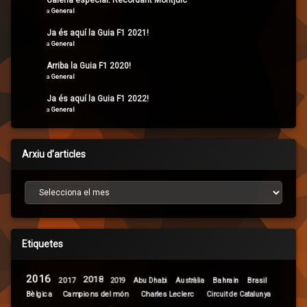
Galeria especial: Recordant Montjuïc
a
General
Ja és aquí la Guia F1 2021!
a
General
Arriba la Guia F1 2020!
a
General
Ja és aquí la Guia F1 2022!
a
General
Arxiu d’articles
Arxiu d’articles
Etiquetes
2016
2018
2017
Brasil
Abu Dhabi
Bahrain
2019
Austràlia
Campions del món
Bèlgica
Charles Leclerc
Circuit de Catalunya