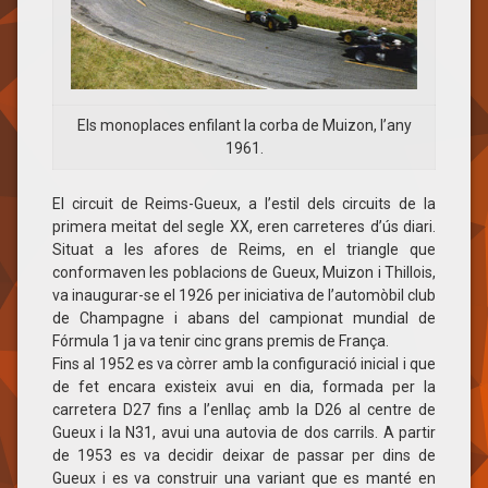
Els monoplaces enfilant la corba de Muizon, l’any
1961.
El circuit de Reims-Gueux, a l’estil dels circuits de la
primera meitat del segle XX, eren carreteres d’ús diari.
Situat a les afores de Reims, en el triangle que
conformaven les poblacions de Gueux, Muizon i Thillois,
va inaugurar-se el 1926 per iniciativa de l’automòbil club
de Champagne i abans del campionat mundial de
Fórmula 1 ja va tenir cinc grans premis de França.
Fins al 1952 es va còrrer amb la configuració inicial i que
de fet encara existeix avui en dia, formada per la
carretera D27 fins a l’enllaç amb la D26 al centre de
Gueux i la N31, avui una autovia de dos carrils. A partir
de 1953 es va decidir deixar de passar per dins de
Gueux i es va construir una variant que es manté en