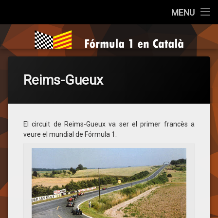
Inici
MENU
Salta
Qui som?
Fórmula 1 e
al
contingut
Cròniques
Reims-Gueux
La Pregunta
Opinió
El circuit de Reims-Gueux va ser el primer francès a
Entrevistes
veure el mundial de Fórmula 1.
Sèries