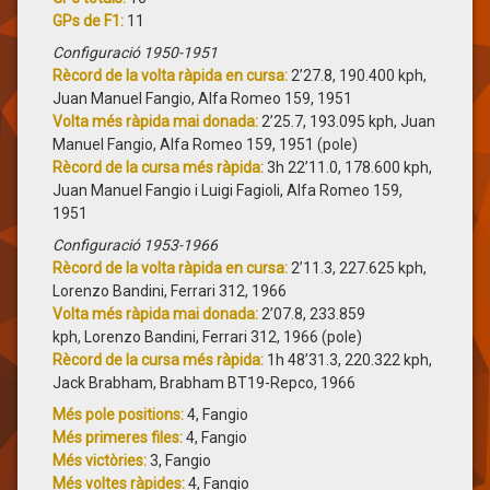
GPs de F1:
11
Configuració 1950-1951
Rècord de la volta ràpida en cursa:
2’27.8, 190.400 kph,
Juan Manuel Fangio, Alfa Romeo 159, 1951
Volta més ràpida mai donada:
2’25.7, 193.095 kph, Juan
Manuel Fangio, Alfa Romeo 159, 1951 (pole)
Rècord de la cursa més ràpida:
3h 22’11.0, 178.600 kph,
Juan Manuel Fangio i Luigi Fagioli, Alfa Romeo 159,
1951
Configuració 1953-1966
Rècord de la volta ràpida en cursa:
2’11.3, 227.625 kph,
Lorenzo Bandini, Ferrari 312, 1966
Volta més ràpida mai donada:
2’07.8, 233.859
kph, Lorenzo Bandini, Ferrari 312, 1966 (pole)
Rècord de la cursa més ràpida:
1h 48’31.3, 220.322 kph,
Jack Brabham, Brabham BT19-Repco, 1966
Més pole positions:
4, Fangio
Més primeres files:
4, Fangio
Més victòries:
3, Fangio
Més voltes ràpides:
4, Fangio