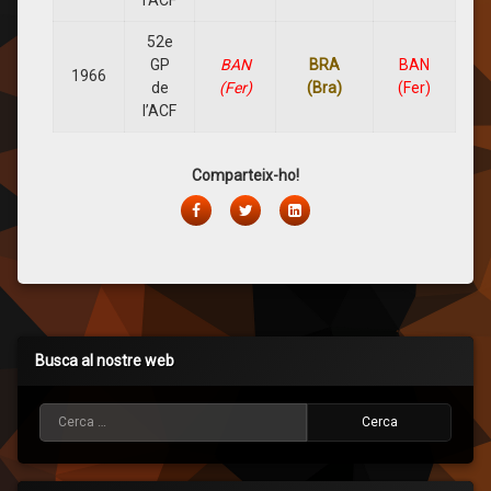
l’ACF
52e
GP
BAN
BRA
BAN
1966
de
(Fer)
(Bra
)
(Fer)
l’ACF
Comparteix-ho!
Facebook
Twitter
LinkedIn
Busca al nostre web
Cerca: