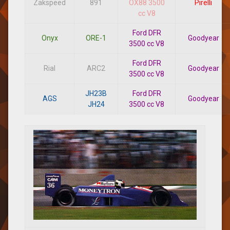
Zakspeed
891
OX88 3500
Pirelli
cc V8
Ford DFR
Onyx
ORE-1
Goodyear
3500 cc V8
Ford DFR
Rial
ARC2
Goodyear
3500 cc V8
JH23B
Ford DFR
AGS
Goodyear
JH24
3500 cc V8