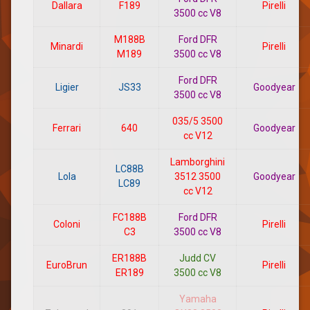
Dallara
F189
Pirelli
3500 cc V8
M188B
Ford DFR
Minardi
Pirelli
M189
3500 cc V8
Ford DFR
Ligier
JS33
Goodyear
3500 cc V8
035/5 3500
Ferrari
640
Goodyear
cc V12
Lamborghini
LC88B
Lola
3512 3500
Goodyear
LC89
cc V12
FC188B
Ford DFR
Coloni
Pirelli
C3
3500 cc V8
ER188B
Judd CV
EuroBrun
Pirelli
ER189
3500 cc V8
Yamaha