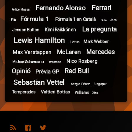
Ferrari
Fernando Alonso
Felipe Massa
Fórmula 1
Fórmula 1 en Català
FIA
Itàlia
Japó
La pregunta
Kimi Räikkönen
Jenson Button
Lewis Hamilton
Mark Webber
Lotus
Mercedes
McLaren
Max Verstappen
Nico Rosberg
Michael Schumacher
monaco
Red Bull
Opinió
Prèvia GP
Sebastian Vettel
Sergio Pérez
Singapur
Valtteri Bottas
Temporades
Williams
Xina
RSS
Facebook
Twitter