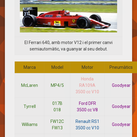
El Ferrari 640, amb motor V12 i el primer canvi
semiautomàtic, va guanyar al seu debut.
Marca
Model
Motor
Pneumàtics
Honda
McLaren
MP4/5
RA109A
Goodyear
3500 cc V10
017B
Ford DFR
Tyrrell
Goodyear
018
3500 cc V8
FW12C
Renault RS1
Williams
Goodyear
FW13
3500 cc V10