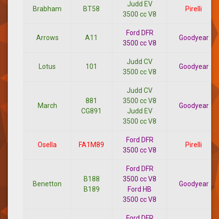
Judd EV
Brabham
BT58
Pirelli
3500 cc V8
Ford DFR
Arrows
A11
Goodyear
3500 cc V8
Judd CV
Lotus
101
Goodyear
3500 cc V8
Judd CV
881
3500 cc V8
March
Goodyear
CG891
Judd EV
3500 cc V8
Ford DFR
Osella
FA1M89
Pirelli
3500 cc V8
Ford DFR
B188
3500 cc V8
Benetton
Goodyear
B189
Ford HB
3500 cc V8
Ford DFR