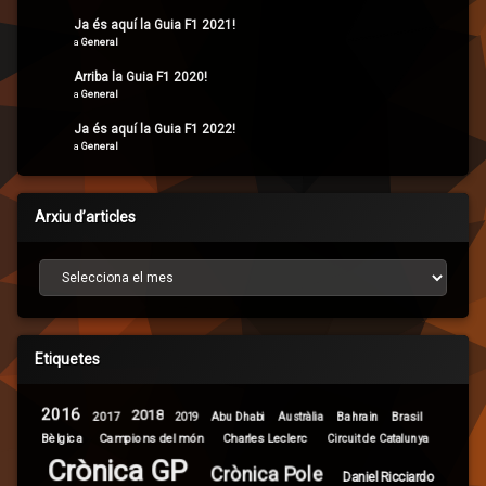
Ja és aquí la Guia F1 2021!
a
General
Arriba la Guia F1 2020!
a
General
Ja és aquí la Guia F1 2022!
a
General
Arxiu d’articles
Arxiu d’articles
Etiquetes
2016
2018
2017
Brasil
Abu Dhabi
Bahrain
2019
Austràlia
Campions del món
Bèlgica
Charles Leclerc
Circuit de Catalunya
Crònica GP
Crònica Pole
Daniel Ricciardo