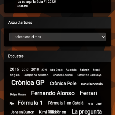
Ja és aquí la Guia F1 2022!
a
General
Arxiu d’articles
Arxiu d’articles
Etiquetes
2016
2018
2017
Brasil
Abu Dhabi
Bahrain
2019
Austràlia
Campions del món
Bèlgica
Charles Leclerc
Circuit de Catalunya
Crònica GP
Crònica Pole
Daniel Ricciardo
Ferrari
Fernando Alonso
Felipe Massa
Fórmula 1
Fórmula 1 en Català
FIA
Itàlia
Japó
La pregunta
Kimi Räikkönen
Jenson Button