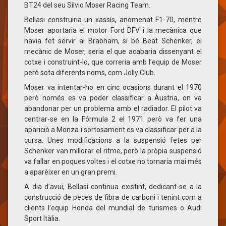
BT24 del seu Silvio Moser Racing Team.
Bellasi construiria un xassís, anomenat F1-70, mentre
Moser aportaria el motor Ford DFV i la mecànica que
havia fet servir al Brabham, si bé Beat Schenker, el
mecànic de Moser, seria el que acabaria dissenyant el
cotxe i construint-lo, que correria amb l’equip de Moser
però sota diferents noms, com Jolly Club.
Moser va intentar-ho en cinc ocasions durant el 1970
però només es va poder classificar a Àustria, on va
abandonar per un problema amb el radiador. El pilot va
centrar-se en la Fórmula 2 el 1971 però va fer una
aparició a Monza i sortosament es va classificar per a la
cursa. Unes modificacions a la suspensió fetes per
Schenker van millorar el ritme, però la pròpia suspensió
va fallar en poques voltes i el cotxe no tornaria mai més
a aparèixer en un gran premi.
A dia d’avui, Bellasi continua existint, dedicant-se a la
construcció de peces de fibra de carboni i tenint com a
clients l’equip Honda del mundial de turismes o Audi
Sport Itàlia.