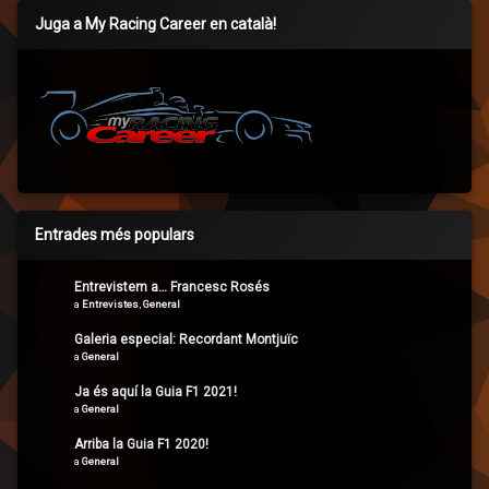
Juga a My Racing Career en català!
Entrades més populars
Entrevistem a… Francesc Rosés
a
Entrevistes
,
General
Galeria especial: Recordant Montjuïc
a
General
Ja és aquí la Guia F1 2021!
a
General
Arriba la Guia F1 2020!
a
General